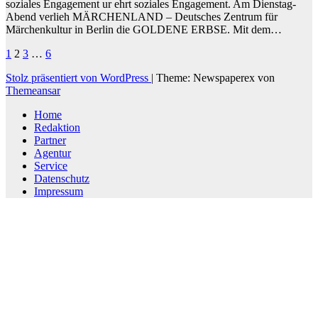
soziales Engagement ur ehrt soziales Engagement. Am Dienstag-
Abend verlieh MÄRCHENLAND – Deutsches Zentrum für
Märchenkultur in Berlin die GOLDENE ERBSE. Mit dem…
Seitennummerierung
1
2
3
…
6
der
Stolz präsentiert von WordPress
|
Theme: Newspaperex von
Themeansar
Beiträge
Home
Redaktion
Partner
Agentur
Service
Datenschutz
Impressum