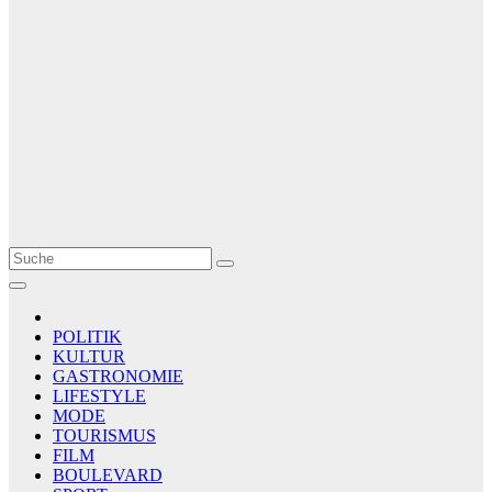
Le Matin
AGENCE DE PRESSE
POLITIK
KULTUR
GASTRONOMIE
LIFESTYLE
MODE
TOURISMUS
FILM
BOULEVARD