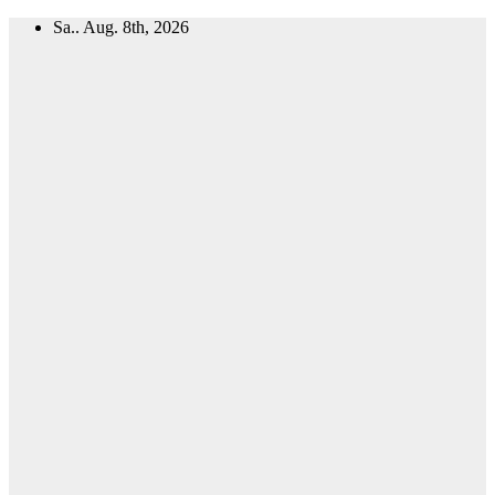
Zum
Sa.. Aug. 8th, 2026
Inhalt
springen