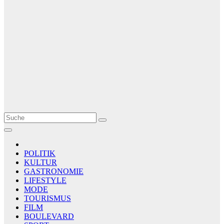
Le Matin
AGENCE DE PRESSE
POLITIK
KULTUR
GASTRONOMIE
LIFESTYLE
MODE
TOURISMUS
FILM
BOULEVARD