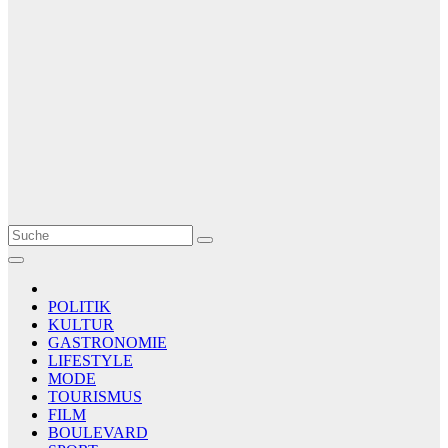
Le Matin
AGENCE DE PRESSE
POLITIK
KULTUR
GASTRONOMIE
LIFESTYLE
MODE
TOURISMUS
FILM
BOULEVARD