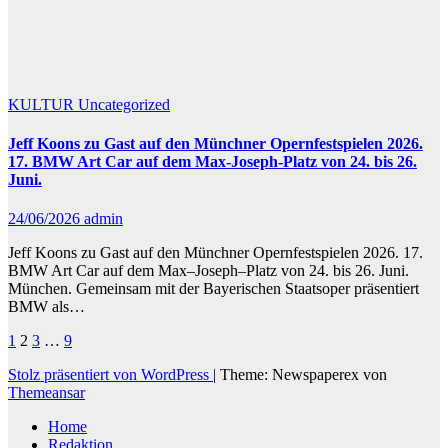
KULTUR
Uncategorized
Jeff Koons zu Gast auf den Münchner Opernfestspielen 2026.
17. BMW Art Car auf dem Max-Joseph-Platz von 24. bis 26.
Juni.
24/06/2026
admin
Jeff Koons zu Gast auf den Münchner Opernfestspielen 2026. 17.
BMW Art Car auf dem Max–Joseph–Platz von 24. bis 26. Juni.
München. Gemeinsam mit der Bayerischen Staatsoper präsentiert
BMW als…
Seitennummerierung
1
2
3
…
9
der
Stolz präsentiert von WordPress
|
Theme: Newspaperex von
Themeansar
Beiträge
Home
Redaktion