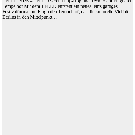
TFELD 2026 – TFELD vereint Hip-Hop und Techno am Flughafen
Tempelhof Mit dem TFELD entsteht ein neues, einzigartiges
Festivalformat am Flughafen Tempelhof, das die kulturelle Vielfalt
Berlins in den Mittelpunkt…