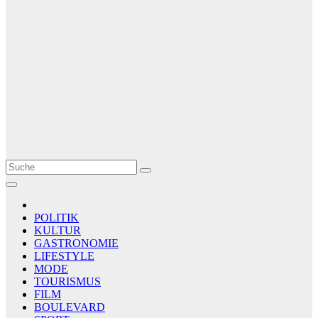
Le Matin
AGENCE DE PRESSE
POLITIK
KULTUR
GASTRONOMIE
LIFESTYLE
MODE
TOURISMUS
FILM
BOULEVARD