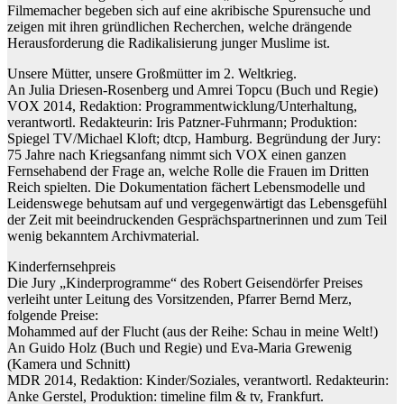
Filmemacher begeben sich auf eine akribische Spurensuche und
zeigen mit ihren gründlichen Recherchen, welche drängende
Herausforderung die Radikalisierung junger Muslime ist.
Unsere Mütter, unsere Großmütter im 2. Weltkrieg.
An Julia Driesen-Rosenberg und Amrei Topcu (Buch und Regie)
VOX 2014, Redaktion: Programmentwicklung/Unterhaltung,
verantwortl. Redakteurin: Iris Patzner-Fuhrmann; Produktion:
Spiegel TV/Michael Kloft; dtcp, Hamburg. Begründung der Jury:
75 Jahre nach Kriegsanfang nimmt sich VOX einen ganzen
Fernsehabend der Frage an, welche Rolle die Frauen im Dritten
Reich spielten. Die Dokumentation fächert Lebensmodelle und
Leidenswege behutsam auf und vergegenwärtigt das Lebensgefühl
der Zeit mit beeindruckenden Gesprächspartnerinnen und zum Teil
wenig bekanntem Archivmaterial.
Kinderfernsehpreis
Die Jury „Kinderprogramme“ des Robert Geisendörfer Preises
verleiht unter Leitung des Vorsitzenden, Pfarrer Bernd Merz,
folgende Preise:
Mohammed auf der Flucht (aus der Reihe: Schau in meine Welt!)
An Guido Holz (Buch und Regie) und Eva-Maria Grewenig
(Kamera und Schnitt)
MDR 2014, Redaktion: Kinder/Soziales, verantwortl. Redakteurin:
Anke Gerstel, Produktion: timeline film & tv, Frankfurt.