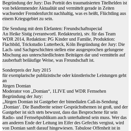
Begründung der Jury: Das Porträt des traumatisierten Titelhelden ist
von beklemmender Aktualität und vermittelt gerade in Zeiten
wachsender Fremdenfurcht nachhaltig, was es heißt, Flüchtling aus
einem Kriegsgebiet zu sein.
Die Sendung mit dem Elefanten: Freundschaftsspecial
An Heike Sistig (verantwortl. Redakteurin), stv. für das Team
WDR 2014, Redaktion: PG Kinder und Familie, Produktion:
Flachbild, Trickstudio Lutterbeck, Köln Begründung der Jury: Die
Lach- und Sachgeschichten stellen eine ausgesprochen gelungene
Mischung aus unterschiedlichsten Beiträgen dar und vermitteln auf
zauberhaft beiläufige Weise, was Freundschaft ist.
Sonderpreis der Jury 2015
für exemplarische publizistische oder künstlerische Leistungen geht
an
Jürgen Domian
Moderator von „Domian“, 1LIVE und WDR Fernsehen
Begründung der Jury:
„Jürgen Domian ist Gastgeber der bimedialen Call-in-Sendung
‚Domian‘. Die Bandbreite seiner Gesprächsthemen ist groß, und der
Gastgeber ist sich stets bewusst, dass das Besprochene für sein
Radio- und Fernsehpublikum auch unterhaltend sein muss. Wer das
am anderen Ende der Leitung im Eifer des Gefechts vergisst, wird
von Domian sanft darauf hingewiesen. Tabulose Offenheit ist in