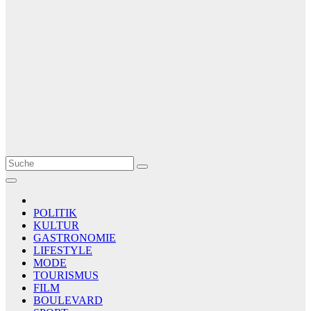
Le Matin
AGENCE DE PRESSE
POLITIK
KULTUR
GASTRONOMIE
LIFESTYLE
MODE
TOURISMUS
FILM
BOULEVARD