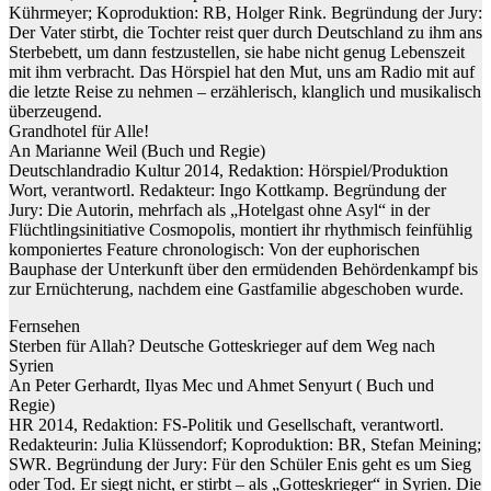
Kührmeyer; Koproduktion: RB, Holger Rink. Begründung der Jury:
Der Vater stirbt, die Tochter reist quer durch Deutschland zu ihm ans
Sterbebett, um dann festzustellen, sie habe nicht genug Lebenszeit
mit ihm verbracht. Das Hörspiel hat den Mut, uns am Radio mit auf
die letzte Reise zu nehmen – erzählerisch, klanglich und musikalisch
überzeugend.
Grandhotel für Alle!
An Marianne Weil (Buch und Regie)
Deutschlandradio Kultur 2014, Redaktion: Hörspiel/Produktion
Wort, verantwortl. Redakteur: Ingo Kottkamp. Begründung der
Jury: Die Autorin, mehrfach als „Hotelgast ohne Asyl“ in der
Flüchtlingsinitiative Cosmopolis, montiert ihr rhythmisch feinfühlig
komponiertes Feature chronologisch: Von der euphorischen
Bauphase der Unterkunft über den ermüdenden Behördenkampf bis
zur Ernüchterung, nachdem eine Gastfamilie abgeschoben wurde.
Fernsehen
Sterben für Allah? Deutsche Gotteskrieger auf dem Weg nach
Syrien
An Peter Gerhardt, Ilyas Mec und Ahmet Senyurt ( Buch und
Regie)
HR 2014, Redaktion: FS-Politik und Gesellschaft, verantwortl.
Redakteurin: Julia Klüssendorf; Koproduktion: BR, Stefan Meining;
SWR. Begründung der Jury: Für den Schüler Enis geht es um Sieg
oder Tod. Er siegt nicht, er stirbt – als „Gotteskrieger“ in Syrien. Die