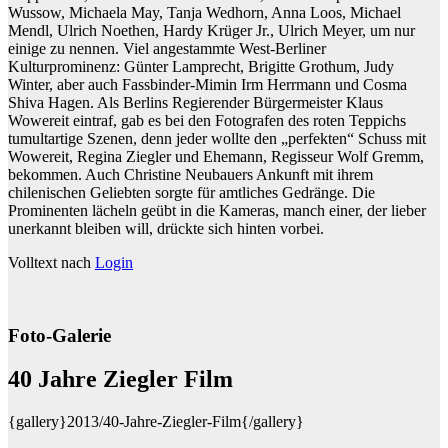
Wussow, Michaela May, Tanja Wedhorn, Anna Loos, Michael
Mendl, Ulrich Noethen, Hardy Krüger Jr., Ulrich Meyer, um nur
einige zu nennen. Viel angestammte West-Berliner
Kulturprominenz: Günter Lamprecht, Brigitte Grothum, Judy
Winter, aber auch Fassbinder-Mimin Irm Herrmann und Cosma
Shiva Hagen. Als Berlins Regierender Bürgermeister Klaus
Wowereit eintraf, gab es bei den Fotografen des roten Teppichs
tumultartige Szenen, denn jeder wollte den „perfekten“ Schuss mit
Wowereit, Regina Ziegler und Ehemann, Regisseur Wolf Gremm,
bekommen. Auch Christine Neubauers Ankunft mit ihrem
chilenischen Geliebten sorgte für amtliches Gedränge. Die
Prominenten lächeln geübt in die Kameras, manch einer, der lieber
unerkannt bleiben will, drückte sich hinten vorbei.
Volltext nach
Login
Foto-Galerie
40 Jahre Ziegler Film
{gallery}2013/40-Jahre-Ziegler-Film{/gallery}