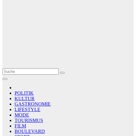
Le Matin
AGENCE DE PRESSE
POLITIK
KULTUR
GASTRONOMIE
LIFESTYLE
MODE
TOURISMUS
FILM
BOULEVARD