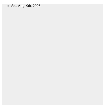
Zum
So.. Aug. 9th, 2026
Inhalt
springen