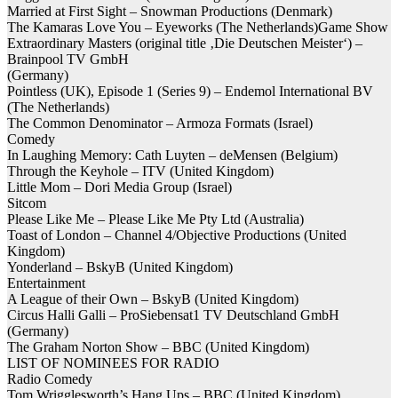
Married at First Sight – Snowman Productions (Denmark)
The Kamaras Love You – Eyeworks (The Netherlands)Game Show
Extraordinary Masters (original title ‚Die Deutschen Meister‘) –
Brainpool TV GmbH
(Germany)
Pointless (UK), Episode 1 (Series 9) – Endemol International BV
(The Netherlands)
The Common Denominator – Armoza Formats (Israel)
Comedy
In Laughing Memory: Cath Luyten – deMensen (Belgium)
Through the Keyhole – ITV (United Kingdom)
Little Mom – Dori Media Group (Israel)
Sitcom
Please Like Me – Please Like Me Pty Ltd (Australia)
Toast of London – Channel 4/Objective Productions (United
Kingdom)
Yonderland – BskyB (United Kingdom)
Entertainment
A League of their Own – BskyB (United Kingdom)
Circus Halli Galli – ProSiebensat1 TV Deutschland GmbH
(Germany)
The Graham Norton Show – BBC (United Kingdom)
LIST OF NOMINEES FOR RADIO
Radio Comedy
Tom Wrigglesworth’s Hang Ups – BBC (United Kingdom)