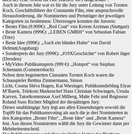
Auch in diesem Jahr war es für die Jury unter Leitung von Torsten
Koch, Geschäftsführer der Constantin Film, eine anspruchsvolle
Herausforderung, die Nominierten und Preisträger der jeweiligen
Kategorien zu bestimmen. Überzeugen konnten die Juroren:
• Bester Film (9.999€): „Red Coat“ von Kerem Arziman (Stuttgart)
• Beste Kamera (999€): „LEBEN GMBH“ von Sebastian Fabian
(Trier)
• Beste Idee (999€): „Auch ein blindes Huhn“ von David
Helmut(Augsburg)
• Sonderpreis der Jury (999€): „#19XGeschichte“ von Robert Jäger
(Dresden)
• MyVideo Publikumspreis (999 €): „Hotspot“ von Stephan
Schemann (Gummersbach)
Neben dem begeisterten Cineasten Torsten Koch waren die
Schauspieler Bettina Zimmermann, Simon
Licht, Cosma Shiva Hagen, Kai Wiesinger, Publikumsliebling Elyas
M’Barek, Telekom Markenchef Hans Christian Schwingen, Ursula
Karven, Tatortkommissar Axel Milberg, Malte Fehr und Regisseur
Roland Suso Richter Mitglied der diesjährigen Jury.
Dieses unabhängige Jury legt aus allen Einsendungen sowohl die
Top99 für das Publikumsvoting als auch die je drei Nominierten in
den Kategorien „Bester Film“, „Beste Idee“ und „Beste Kamera“
fest. Aus diesen Nominierten wählt die Jury die Gewinner dann per
Mehrheitsentscheid.