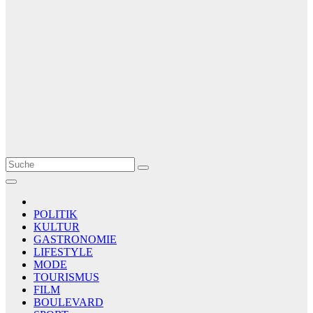
Le Matin
AGENCE DE PRESSE
POLITIK
KULTUR
GASTRONOMIE
LIFESTYLE
MODE
TOURISMUS
FILM
BOULEVARD