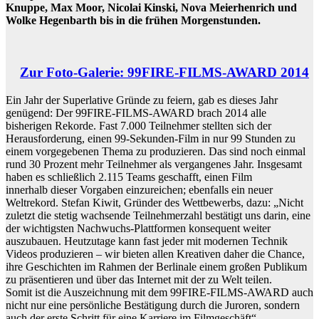
Knuppe, Max Moor, Nicolai Kinski, Nova Meierhenrich und
Wolke Hegenbarth bis in die frühen Morgenstunden.
Zur Foto-Galerie: 99FIRE-FILMS-AWARD 2014
Ein Jahr der Superlative Gründe zu feiern, gab es dieses Jahr
genügend: Der 99FIRE-FILMS-AWARD brach 2014 alle
bisherigen Rekorde. Fast 7.000 Teilnehmer stellten sich der
Herausforderung, einen 99-Sekunden-Film in nur 99 Stunden zu
einem vorgegebenen Thema zu produzieren. Das sind noch einmal
rund 30 Prozent mehr Teilnehmer als vergangenes Jahr. Insgesamt
haben es schließlich 2.115 Teams geschafft, einen Film
innerhalb dieser Vorgaben einzureichen; ebenfalls ein neuer
Weltrekord. Stefan Kiwit, Gründer des Wettbewerbs, dazu: „Nicht
zuletzt die stetig wachsende Teilnehmerzahl bestätigt uns darin, eine
der wichtigsten Nachwuchs-Plattformen konsequent weiter
auszubauen. Heutzutage kann fast jeder mit modernen Technik
Videos produzieren – wir bieten allen Kreativen daher die Chance,
ihre Geschichten im Rahmen der Berlinale einem großen Publikum
zu präsentieren und über das Internet mit der zu Welt teilen.
Somit ist die Auszeichnung mit dem 99FIRE-FILMS-AWARD auch
nicht nur eine persönliche Bestätigung durch die Juroren, sondern
auch der erste Schritt für eine Karriere im Filmgeschäft“.