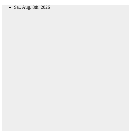
Zum
Sa.. Aug. 8th, 2026
Inhalt
springen