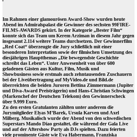
Im Rahmen einer glamourösen Award-Show wurden heute
Abend im Admiralspalast die Gewinner des sechsten 99FIRE-
FILMS-AWARDS gekürt. In der Kategorie „Bester Film“
konnte sich das Team um Kerem Arziman in diesem Jahr gegen
insgesamt 2.114 weitere Teams durchsetzen. Der Gewinnerfilm
„Red Coat“ überzeugte die Jury schließlich mit einer
besonderen Interpretation sowie der filmischen Umsetzung des
diesjährigen Hauptthemas „Die bewegendste Geschichte
schreibt das Leben“. Unter Anwesenheit von über 600
geladenen Gästen aus Kultur, Film, Musik und
Showbusiness sowie erstmals auch zehntausenden Zuschauern
bei der Liveübertragung auf MyVideo.de und Bild.de
überreichten die beiden Juroren Bettina Zimmermann (Jupiter
und Diva-Award Preisträgerin) und Hans-Christian Schwingen
(Markenchef der Deutschen Telekom) den Gewinnerscheck
über 9.999 Euro.
Zu den ersten Gratulanten zählten unter anderem die
Jurymitglieder Elyas M’Barek, Ursula Karven und Axel
Milberg. Musikalisch wurde der Abend von den schwedischen
Superstars Mando Diao gestaltet, die während der Gala Live
und auf der Aftershow Party als DJs spielten. Dazu feierten
viele prominente Gäste wie Eva Habermann, Franziska