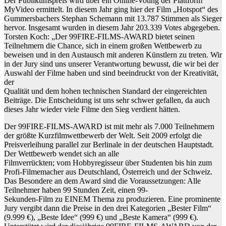
Der Publikumspreis wird über ein Online-Voting der Plattform
MyVideo ermittelt. In diesem Jahr ging hier der Film „Hotspot“ des
Gummersbachers Stephan Schemann mit 13.787 Stimmen als Sieger
hervor. Insgesamt wurden in diesem Jahr 203.339 Votes abgegeben.
Torsten Koch: „Der 99FIRE-FILMS-AWARD bietet seinen
Teilnehmern die Chance, sich in einem großen Wettbewerb zu
beweisen und in den Austausch mit anderen Künstlern zu treten. Wir
in der Jury sind uns unserer Verantwortung bewusst, die wir bei der
Auswahl der Filme haben und sind beeindruckt von der Kreativität,
der
Qualität und dem hohen technischen Standard der eingereichten
Beiträge. Die Entscheidung ist uns sehr schwer gefallen, da auch
dieses Jahr wieder viele Filme den Sieg verdient hätten.
Der 99FIRE-FILMS-AWARD ist mit mehr als 7.000 Teilnehmern
der größte Kurzfilmwettbewerb der Welt. Seit 2009 erfolgt die
Preisverleihung parallel zur Berlinale in der deutschen Hauptstadt.
Der Wettbewerb wendet sich an alle
Filmverrückten; vom Hobbyregisseur über Studenten bis hin zum
Profi-Filmemacher aus Deutschland, Österreich und der Schweiz.
Das Besondere an dem Award sind die Voraussetzungen: Alle
Teilnehmer haben 99 Stunden Zeit, einen 99-
Sekunden-Film zu EINEM Thema zu produzieren. Eine prominente
Jury vergibt dann die Preise in den drei Kategorien „Bester Film“
(9.999 €), „Beste Idee“ (999 €) und „Beste Kamera“ (999 €).