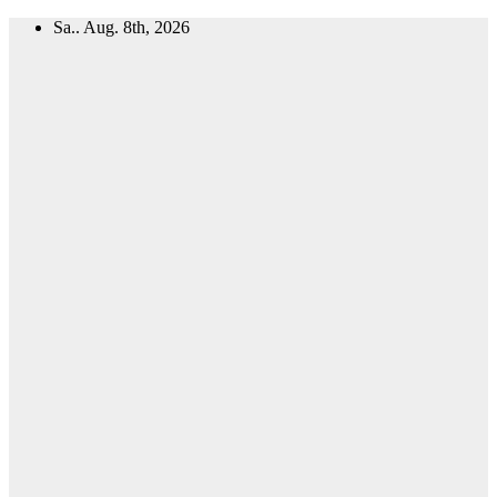
Zum
Sa.. Aug. 8th, 2026
Inhalt
springen