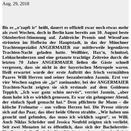
Aug. 29, 2018
Bis es „o’zapft is“ heißt, dauert es offiziell zwar noch etwas mehr
als zwei Wochen, doch in Berlin kam bereits am 30. August beste
Oktoberfest-Stimmung auf. Zahlreiche Promis und WiesnFans
strömten ins Hofbräu der Hauptstadt, in das der Münchner
Trachtenspezialist ANGERMAIER zur mittlerweile legendären
Trachten-Nacht geladen hatte. Weißbier, Hax‘n, Schnitzel,
Lebkuchenherzen und eine getanzte trachtige Zeitreise durch die
letzten 70 Jahre ANGERMAIER ließen die Gäste schnell
vergessen, dass sie nicht in der bayerischen Metropole waren.
Heiß erwartet wurde der erste Auftritt des frisch vermählten
Paares Willi Herren und seiner bezaubernden Jasmin. Erst vor
vier Wochen sagten sie „ja“ zueinander, bei der ANGERMAIER
Trachten-Nacht zeigten sie sich erstmals auf dem Goldenen
Teppich. „Ich war ganz schön nervös“, verriet Jasmin, „aber
dann habe ich es wirklich genossen. Es war ein gelungener Abend,
der einfach Spaß gemacht hat.“ Dem pflichtete ihr Mann – die
kölsche Frohnatur – aus vollem Herzen bei. Die Presse stürzte
sich auf das Paar, das über beide Ohren strahlte. „Wir haben uns
gesucht und gefunden, das muss ich wirklich sagen“, so Willi.
Auch Niklas Schröder und Jessica Neufeld zeigten sich verliebt.
Seit zwei Monaten ist es öffentlich, dass sich der Bachelorette-