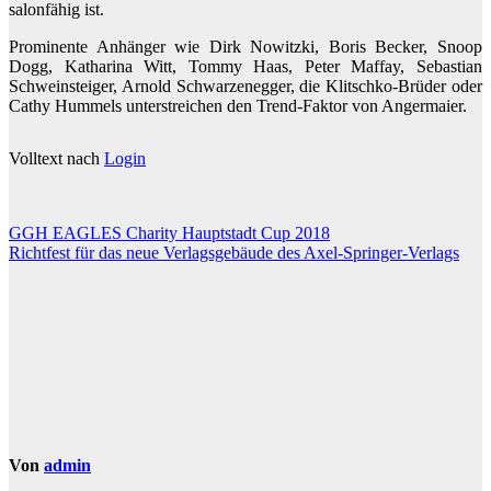
salonfähig ist.
Prominente Anhänger wie Dirk Nowitzki, Boris Becker, Snoop
Dogg, Katharina Witt, Tommy Haas, Peter Maffay, Sebastian
Schweinsteiger, Arnold Schwarzenegger, die Klitschko-Brüder oder
Cathy Hummels unterstreichen den Trend-Faktor von Angermaier.
Volltext nach
Login
Beitragsnavigation
GGH EAGLES Charity Hauptstadt Cup 2018
Richtfest für das neue Verlagsgebäude des Axel-Springer-Verlags
Von
admin