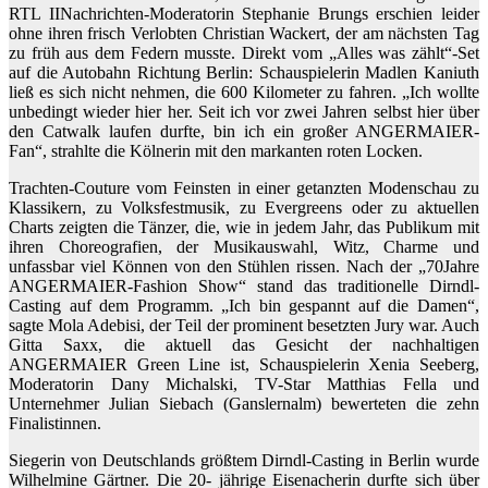
RTL IINachrichten-Moderatorin Stephanie Brungs erschien leider
ohne ihren frisch Verlobten Christian Wackert, der am nächsten Tag
zu früh aus dem Federn musste. Direkt vom „Alles was zählt“-Set
auf die Autobahn Richtung Berlin: Schauspielerin Madlen Kaniuth
ließ es sich nicht nehmen, die 600 Kilometer zu fahren. „Ich wollte
unbedingt wieder hier her. Seit ich vor zwei Jahren selbst hier über
den Catwalk laufen durfte, bin ich ein großer ANGERMAIER-
Fan“, strahlte die Kölnerin mit den markanten roten Locken.
Trachten-Couture vom Feinsten in einer getanzten Modenschau zu
Klassikern, zu Volksfestmusik, zu Evergreens oder zu aktuellen
Charts zeigten die Tänzer, die, wie in jedem Jahr, das Publikum mit
ihren Choreografien, der Musikauswahl, Witz, Charme und
unfassbar viel Können von den Stühlen rissen. Nach der „70Jahre
ANGERMAIER-Fashion Show“ stand das traditionelle Dirndl-
Casting auf dem Programm. „Ich bin gespannt auf die Damen“,
sagte Mola Adebisi, der Teil der prominent besetzten Jury war. Auch
Gitta Saxx, die aktuell das Gesicht der nachhaltigen
ANGERMAIER Green Line ist, Schauspielerin Xenia Seeberg,
Moderatorin Dany Michalski, TV-Star Matthias Fella und
Unternehmer Julian Siebach (Ganslernalm) bewerteten die zehn
Finalistinnen.
Siegerin von Deutschlands größtem Dirndl-Casting in Berlin wurde
Wilhelmine Gärtner. Die 20- jährige Eisenacherin durfte sich über