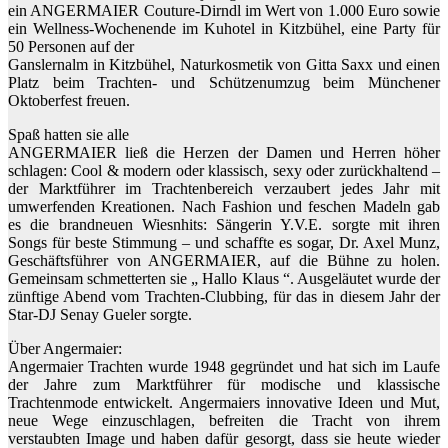
ein ANGERMAIER Couture-Dirndl im Wert von 1.000 Euro sowie
ein Wellness-Wochenende im Kuhotel in Kitzbühel, eine Party für
50 Personen auf der
Ganslernalm in Kitzbühel, Naturkosmetik von Gitta Saxx und einen
Platz beim Trachten- und Schützenumzug beim Münchener
Oktoberfest freuen.
Spaß hatten sie alle
ANGERMAIER ließ die Herzen der Damen und Herren höher
schlagen: Cool & modern oder klassisch, sexy oder zurückhaltend –
der Marktführer im Trachtenbereich verzaubert jedes Jahr mit
umwerfenden Kreationen. Nach Fashion und feschen Madeln gab
es die brandneuen Wiesnhits: Sängerin Y.V.E. sorgte mit ihren
Songs für beste Stimmung – und schaffte es sogar, Dr. Axel Munz,
Geschäftsführer von ANGERMAIER, auf die Bühne zu holen.
Gemeinsam schmetterten sie „ Hallo Klaus “. Ausgeläutet wurde der
zünftige Abend vom Trachten-Clubbing, für das in diesem Jahr der
Star-DJ Senay Gueler sorgte.
Über Angermaier:
Angermaier Trachten wurde 1948 gegründet und hat sich im Laufe
der Jahre zum Marktführer für modische und klassische
Trachtenmode entwickelt. Angermaiers innovative Ideen und Mut,
neue Wege einzuschlagen, befreiten die Tracht von ihrem
verstaubten Image und haben dafür gesorgt, dass sie heute wieder