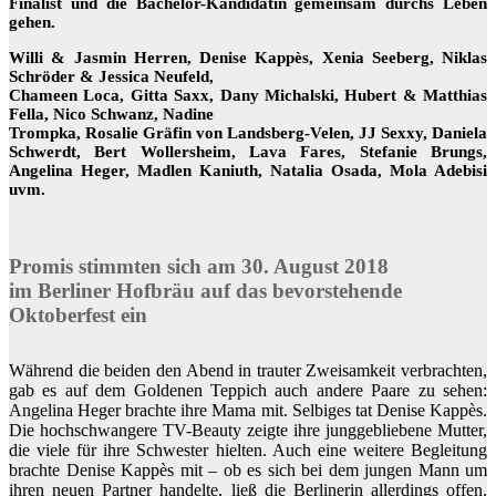
Finalist und die Bachelor-Kandidatin gemeinsam durchs Leben
gehen.
Willi & Jasmin Herren, Denise Kappès, Xenia Seeberg, Niklas
Schröder & Jessica Neufeld,
Chameen Loca, Gitta Saxx, Dany Michalski, Hubert & Matthias
Fella, Nico Schwanz, Nadine
Trompka, Rosalie Gräfin von Landsberg-Velen, JJ Sexxy, Daniela
Schwerdt, Bert Wollersheim, Lava Fares, Stefanie Brungs,
Angelina Heger, Madlen Kaniuth, Natalia Osada, Mola Adebisi
uvm.
Promis stimmten sich am 30. August 2018
im Berliner Hofbräu auf das bevorstehende
Oktoberfest ein
Während die beiden den Abend in trauter Zweisamkeit verbrachten,
gab es auf dem Goldenen Teppich auch andere Paare zu sehen:
Angelina Heger brachte ihre Mama mit. Selbiges tat Denise Kappès.
Die hochschwangere TV-Beauty zeigte ihre junggebliebene Mutter,
die viele für ihre Schwester hielten. Auch eine weitere Begleitung
brachte Denise Kappès mit – ob es sich bei dem jungen Mann um
ihren neuen Partner handelte, ließ die Berlinerin allerdings offen.