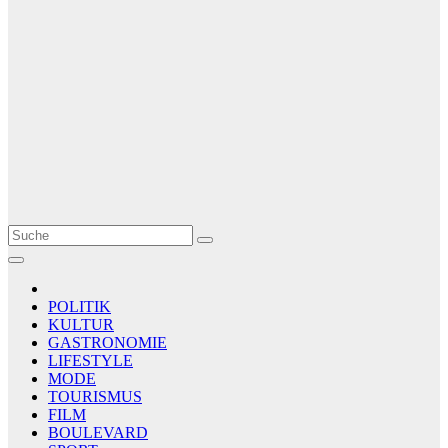
Le Matin
AGENCE DE PRESSE
POLITIK
KULTUR
GASTRONOMIE
LIFESTYLE
MODE
TOURISMUS
FILM
BOULEVARD