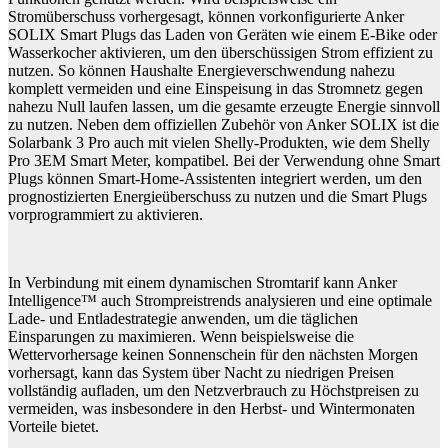
Stromüberschuss vorhergesagt, können vorkonfigurierte Anker
SOLIX Smart Plugs das Laden von Geräten wie einem E-Bike oder
Wasserkocher aktivieren, um den überschüssigen Strom effizient zu
nutzen. So können Haushalte Energieverschwendung nahezu
komplett vermeiden und eine Einspeisung in das Stromnetz gegen
nahezu Null laufen lassen, um die gesamte erzeugte Energie sinnvoll
zu nutzen. Neben dem offiziellen Zubehör von Anker SOLIX ist die
Solarbank 3 Pro auch mit vielen Shelly-Produkten, wie dem Shelly
Pro 3EM Smart Meter, kompatibel. Bei der Verwendung ohne Smart
Plugs können Smart-Home-Assistenten integriert werden, um den
prognostizierten Energieüberschuss zu nutzen und die Smart Plugs
vorprogrammiert zu aktivieren.
In Verbindung mit einem dynamischen Stromtarif kann Anker
Intelligence™ auch Strompreistrends analysieren und eine optimale
Lade- und Entladestrategie anwenden, um die täglichen
Einsparungen zu maximieren. Wenn beispielsweise die
Wettervorhersage keinen Sonnenschein für den nächsten Morgen
vorhersagt, kann das System über Nacht zu niedrigen Preisen
vollständig aufladen, um den Netzverbrauch zu Höchstpreisen zu
vermeiden, was insbesondere in den Herbst- und Wintermonaten
Vorteile bietet.