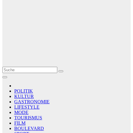
Le Matin
AGENCE DE PRESSE
POLITIK
KULTUR
GASTRONOMIE
LIFESTYLE
MODE
TOURISMUS
FILM
BOULEVARD