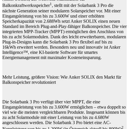
1
Balkonkraftwerksspeicher
, stellt mit der Solarbank 3 Pro die
nächste Generation seiner modularen Solarspeicher vor. Mit einer
Eingangsleistung von bis zu 3.600W und einer erhöhten
Speicherkapazität von 2.688Wh setzt Anker SOLIX einen neuen
Standard im Bereich Plug-and-Play-fähiger Balkonspeicher. Die vier
integrierten MPP-Tracker (MPPT) ermöglichen den Anschluss von
bis zu acht Solarmodulen. Dank des leicht erweiterbaren, modularen
Plug-in-Designs kann die Solarbank 3 Pro flexibel auf bis zu
16kWh erweitert werden. Besonders neu und innovativ ist Anker
Intelligence™, eine KI-basierte Software für smartes
Energiemanagement mit maximaler Kosteneinsparung.
Mehr Leistung, größere Vision: Wie Anker SOLIX den Markt für
Balkonspeicher revolutioniert
Die Solarbank 3 Pro verfügt über vier MPPT, die eine
Eingangsleistung von bis zu 3.600W ermöglichen – etwa doppelt so
viel wie die meisten vergleichbaren Produkte. Insgesamt können bis
zu acht Solarmodule mit einer Leistung von bis zu 4.680W
angeschlossen werden. Die Solarbank 3 Pro bietet eine AC-
2
Nennleistung von bis zu 1.200W (in Österreich aktuell bis 800W)
,