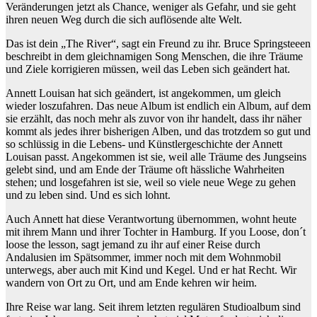
Veränderungen jetzt als Chance, weniger als Gefahr, und sie geht
ihren neuen Weg durch die sich auflösende alte Welt.
Das ist dein „The River“, sagt ein Freund zu ihr. Bruce Springsteeen
beschreibt in dem gleichnamigen Song Menschen, die ihre Träume
und Ziele korrigieren müssen, weil das Leben sich geändert hat.
Annett Louisan hat sich geändert, ist angekommen, um gleich
wieder loszufahren. Das neue Album ist endlich ein Album, auf dem
sie erzählt, das noch mehr als zuvor von ihr handelt, dass ihr näher
kommt als jedes ihrer bisherigen Alben, und das trotzdem so gut und
so schlüssig in die Lebens- und Künstlergeschichte der Annett
Louisan passt. Angekommen ist sie, weil alle Träume des Jungseins
gelebt sind, und am Ende der Träume oft hässliche Wahrheiten
stehen; und losgefahren ist sie, weil so viele neue Wege zu gehen
und zu leben sind. Und es sich lohnt.
Auch Annett hat diese Verantwortung übernommen, wohnt heute
mit ihrem Mann und ihrer Tochter in Hamburg. If you Loose, don´t
loose the lesson, sagt jemand zu ihr auf einer Reise durch
Andalusien im Spätsommer, immer noch mit dem Wohnmobil
unterwegs, aber auch mit Kind und Kegel. Und er hat Recht. Wir
wandern von Ort zu Ort, und am Ende kehren wir heim.
Ihre Reise war lang. Seit ihrem letzten regulären Studioalbum sind