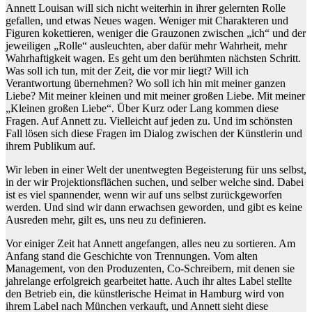
Annett Louisan will sich nicht weiterhin in ihrer gelernten Rolle
gefallen, und etwas Neues wagen. Weniger mit Charakteren und
Figuren kokettieren, weniger die Grauzonen zwischen „ich“ und der
jeweiligen „Rolle“ ausleuchten, aber dafür mehr Wahrheit, mehr
Wahrhaftigkeit wagen. Es geht um den berühmten nächsten Schritt.
Was soll ich tun, mit der Zeit, die vor mir liegt? Will ich
Verantwortung übernehmen? Wo soll ich hin mit meiner ganzen
Liebe? Mit meiner kleinen und mit meiner großen Liebe. Mit meiner
„Kleinen großen Liebe“. Über Kurz oder Lang kommen diese
Fragen. Auf Annett zu. Vielleicht auf jeden zu. Und im schönsten
Fall lösen sich diese Fragen im Dialog zwischen der Künstlerin und
ihrem Publikum auf.
Wir leben in einer Welt der unentwegten Begeisterung für uns selbst,
in der wir Projektionsflächen suchen, und selber welche sind. Dabei
ist es viel spannender, wenn wir auf uns selbst zurückgeworfen
werden. Und sind wir dann erwachsen geworden, und gibt es keine
Ausreden mehr, gilt es, uns neu zu definieren.
Vor einiger Zeit hat Annett angefangen, alles neu zu sortieren. Am
Anfang stand die Geschichte von Trennungen. Vom alten
Management, von den Produzenten, Co-Schreibern, mit denen sie
jahrelange erfolgreich gearbeitet hatte. Auch ihr altes Label stellte
den Betrieb ein, die künstlerische Heimat in Hamburg wird von
ihrem Label nach München verkauft, und Annett sieht diese