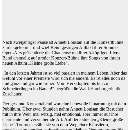
Nach zweijähriger Pause ist Annett Louisan auf die Konzertbühne
zurückgekehrt – und wie! Beim gestrigen Auftakt ihrer Sommer
Open-Airs präsentierte die Chanteuse mit ihrer 5-köpfigen Live-
Band erstmalig auf großer Konzert-Bühne ihre Songs von ihrem
neuen Album „Kleine große Liebe“.
„In den letzten Jahren ist so viel passiert in meinem Leben. Aber das
Gefühl vor einer Premiere wird sich nie ändern. Es ist alles noch da
und ganz und gar wie früher: Vom Herzklopfen bis hin zu
Schmetterlingen im Bauch!“ begrüßte die Wahl-Hamburgerin die
Zuschauer.
Der gesamte Konzertabend war eine liebevolle Umarmung mit dem
Publikum. Über zwei Stunden nahm Annett Louisan die Besucher
mit in ihre Welt, mal witzig, mal emotional, aber immer auf ihre
charmante und verzaubernde Art. Auf der aktuellen „Kleine große
Liebe“-Tournee erzählt sie von dem Weg einer Künstlerin,
erwachsen zu werden, aufmerksam zu bleiben, Verantwortung für