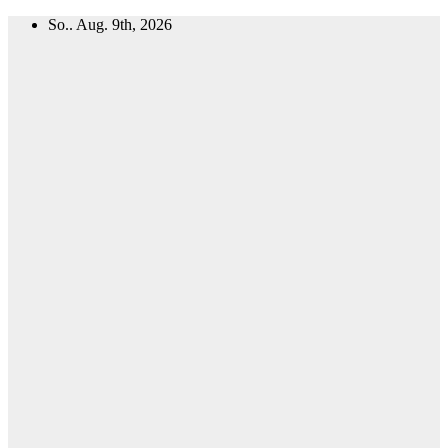
Zum
So.. Aug. 9th, 2026
Inhalt
springen