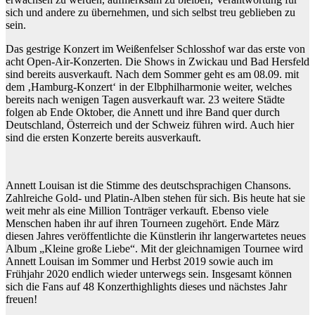
sich und andere zu übernehmen, und sich selbst treu geblieben zu
sein.
Das gestrige Konzert im Weißenfelser Schlosshof war das erste von
acht Open-Air-Konzerten. Die Shows in Zwickau und Bad Hersfeld
sind bereits ausverkauft. Nach dem Sommer geht es am 08.09. mit
dem ‚Hamburg-Konzert‘ in der Elbphilharmonie weiter, welches
bereits nach wenigen Tagen ausverkauft war. 23 weitere Städte
folgen ab Ende Oktober, die Annett und ihre Band quer durch
Deutschland, Österreich und der Schweiz führen wird. Auch hier
sind die ersten Konzerte bereits ausverkauft.
Annett Louisan ist die Stimme des deutschsprachigen Chansons.
Zahlreiche Gold- und Platin-Alben stehen für sich. Bis heute hat sie
weit mehr als eine Million Tonträger verkauft. Ebenso viele
Menschen haben ihr auf ihren Tourneen zugehört. Ende März
diesen Jahres veröffentlichte die Künstlerin ihr langerwartetes neues
Album „Kleine große Liebe“. Mit der gleichnamigen Tournee wird
Annett Louisan im Sommer und Herbst 2019 sowie auch im
Frühjahr 2020 endlich wieder unterwegs sein. Insgesamt können
sich die Fans auf 48 Konzerthighlights dieses und nächstes Jahr
freuen!