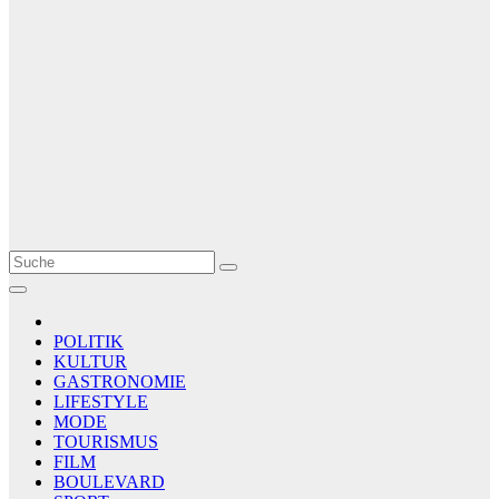
Le Matin
AGENCE DE PRESSE
POLITIK
KULTUR
GASTRONOMIE
LIFESTYLE
MODE
TOURISMUS
FILM
BOULEVARD