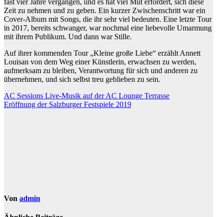
fast vier Jahre vergangen, und es hat viel Mut erfordert, sich diese
Zeit zu nehmen und zu geben. Ein kurzer Zwischenschritt war ein
Cover-Album mit Songs, die ihr sehr viel bedeuten. Eine letzte Tour
in 2017, bereits schwanger, war nochmal eine liebevolle Umarmung
mit ihrem Publikum. Und dann war Stille.
Auf ihrer kommenden Tour „Kleine große Liebe“ erzählt Annett
Louisan von dem Weg einer Künstlerin, erwachsen zu werden,
aufmerksam zu bleiben, Verantwortung für sich und anderen zu
übernehmen, und sich selbst treu geblieben zu sein.
Beitragsnavigation
AC Sessions Live-Musik auf der AC Lounge Terrasse
Eröffnung der Salzburger Festspiele 2019
Von
admin