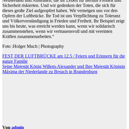
Neuseeland und Australien, die ihr Leben für Berlins Freiheit und
Sicherheit riskierten. Und wir gedenken der Toten, die sich für
dieses große Ziel aufgeopfert haben. Wir verneigen uns vor den
Opfern der Luftbrücke. Ihr Tod ist uns Verpflichtung zu Toleranz
und Völkerverständigung in Frieden und Freiheit. Ihr Beispiel zeigt
uns bis heute, was erreicht werden kann, wenn wir solidarisch
zusammenstehen, wenn wir vertrauensvoll und mit vereinten
Kräften zusammenarbeiten.“
Foto :Holger Much | Photography
Beitragsnavigation
FEST DER LUFTBRÜCKE am 12.5 / Feiern und Erinnern für die
ganze Familie
Seine Majestät König Willem-Alexander und Ihre Majestät Königin
Máxima der Niederlande zu Besuch in Brandenburg
Von
admin