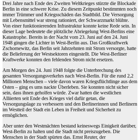
Drei Jahre nach Ende des Zweiten Weltkrieges stürzte die Blockade
Berlin in eine schwere Krise. Zu diesem Zeitpunkt bestimmten noch
immer Trümmer und Kriegsschäden das Stadtbild. Die Versorgung
mit Lebensmittel war streng rationiert, der Schwarzmarkt blühte.
Von einer funktionierenden Infrastruktur konnte keine Rede sein. In
dieser Lage bedeutete die plötzliche Abriegelung West-Berlins eine
Katastrophe. Bereits in der Nacht vom 23. Juni auf den 24. Juni
1948 gingen die Lichter in West-Berlin aus. Das Großkraftwerk
Zschornewitz, das Berlin seit Jahrzehnten mit Strom versorgte, hatte
die Belieferung der Westsektoren eingestellt. Die West-Berliner
Kraftwerke konnten den fehlenden Strom nicht ersetzen.
Am Morgen des 24. Juni 1948 folgte die Unterbrechung des
gesamten Versorgungsverkehrs nach West-Berlin. Für die rund 2,2
Millionen Menschen – viele davon waren Kriegsflüchtlinge aus dem
Osten – ging es ums nackte Überleben. Sie konnten nicht sicher
sein, dass ihnen geholfen würde. Zwar hatten die westlichen
Alliierten seit Ende des Krieges viel dafür getan, die
Versorgungslage zu verbessern und den Berlinerinnen und Berlinern
im Westteil der Stadt ein Leben in Freiheit und Sicherheit zu
ermöglichen.
Aber unter den Westmächten bestand keineswegs Einigkeit darüber,
West-Berlin zu halten und die Stadt nicht preiszugeben. Die
Menschen in der Stadt spürten das. Ernst Reuter, der