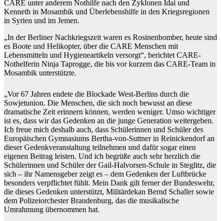
CARE unter anderem Nothilfe nach den Zyklonen Idai und
Kenneth in Mosambik und Überlebenshilfe in den Kriegsregionen
in Syrien und im Jemen.
„In der Berliner Nachkriegszeit waren es Rosinenbomber, heute sind
es Boote und Helikopter, über die CARE Menschen mit
Lebensmitteln und Hygieneartikeln versorgt“, berichtet CARE-
Nothelferin Ninja Taprogge, die bis vor kurzem das CARE-Team in
Mosambik unterstützte.
„Vor 67 Jahren endete die Blockade West-Berlins durch die
Sowjetunion. Die Menschen, die sich noch bewusst an diese
dramatische Zeit erinnern können, werden weniger. Umso wichtiger
ist es, dass wir das Gedenken an die junge Generation weitergeben.
Ich freue mich deshalb auch, dass Schülerinnen und Schüler des
Europäischen Gymnasiums Bertha-von-Suttner in Reinickendorf an
dieser Gedenkveranstaltung teilnehmen und dafür sogar einen
eigenen Beitrag leisten. Und ich begrüße auch sehr herzlich die
Schülerinnen und Schüler der Gail-Halvorsen-Schule in Steglitz, die
sich – ihr Namensgeber zeigt es – dem Gedenken der Luftbrücke
besonders verpflichtet fühlt. Mein Dank gilt ferner der Bundeswehr,
die dieses Gedenken unterstützt, Militärdekan Bernd Schaller sowie
dem Polizeiorchester Brandenburg, das die musikalische
Umrahmung übernommen hat.