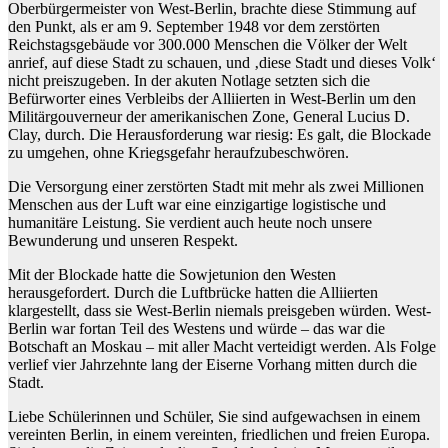
Oberbürgermeister von West-Berlin, brachte diese Stimmung auf
den Punkt, als er am 9. September 1948 vor dem zerstörten
Reichstagsgebäude vor 300.000 Menschen die Völker der Welt
anrief, auf diese Stadt zu schauen, und ‚diese Stadt und dieses Volk‘
nicht preiszugeben. In der akuten Notlage setzten sich die
Befürworter eines Verbleibs der Alliierten in West-Berlin um den
Militärgouverneur der amerikanischen Zone, General Lucius D.
Clay, durch. Die Herausforderung war riesig: Es galt, die Blockade
zu umgehen, ohne Kriegsgefahr heraufzubeschwören.
Die Versorgung einer zerstörten Stadt mit mehr als zwei Millionen
Menschen aus der Luft war eine einzigartige logistische und
humanitäre Leistung. Sie verdient auch heute noch unsere
Bewunderung und unseren Respekt.
Mit der Blockade hatte die Sowjetunion den Westen
herausgefordert. Durch die Luftbrücke hatten die Alliierten
klargestellt, dass sie West-Berlin niemals preisgeben würden. West-
Berlin war fortan Teil des Westens und würde – das war die
Botschaft an Moskau – mit aller Macht verteidigt werden. Als Folge
verlief vier Jahrzehnte lang der Eiserne Vorhang mitten durch die
Stadt.
Liebe Schülerinnen und Schüler, Sie sind aufgewachsen in einem
vereinten Berlin, in einem vereinten, friedlichen und freien Europa.