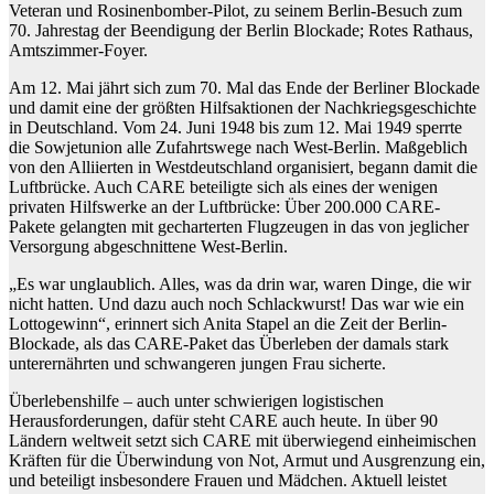
Veteran und Rosinenbomber-Pilot, zu seinem Berlin-Besuch zum
70. Jahrestag der Beendigung der Berlin Blockade; Rotes Rathaus,
Amtszimmer-Foyer.
Am 12. Mai jährt sich zum 70. Mal das Ende der Berliner Blockade
und damit eine der größten Hilfsaktionen der Nachkriegsgeschichte
in Deutschland. Vom 24. Juni 1948 bis zum 12. Mai 1949 sperrte
die Sowjetunion alle Zufahrtswege nach West-Berlin. Maßgeblich
von den Alliierten in Westdeutschland organisiert, begann damit die
Luftbrücke. Auch CARE beteiligte sich als eines der wenigen
privaten Hilfswerke an der Luftbrücke: Über 200.000 CARE-
Pakete gelangten mit gecharterten Flugzeugen in das von jeglicher
Versorgung abgeschnittene West-Berlin.
„Es war unglaublich. Alles, was da drin war, waren Dinge, die wir
nicht hatten. Und dazu auch noch Schlackwurst! Das war wie ein
Lottogewinn“, erinnert sich Anita Stapel an die Zeit der Berlin-
Blockade, als das CARE-Paket das Überleben der damals stark
unterernährten und schwangeren jungen Frau sicherte.
Überlebenshilfe – auch unter schwierigen logistischen
Herausforderungen, dafür steht CARE auch heute. In über 90
Ländern weltweit setzt sich CARE mit überwiegend einheimischen
Kräften für die Überwindung von Not, Armut und Ausgrenzung ein,
und beteiligt insbesondere Frauen und Mädchen. Aktuell leistet