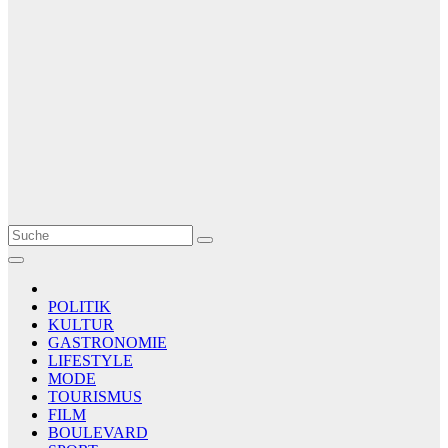
Le Matin
AGENCE DE PRESSE
POLITIK
KULTUR
GASTRONOMIE
LIFESTYLE
MODE
TOURISMUS
FILM
BOULEVARD