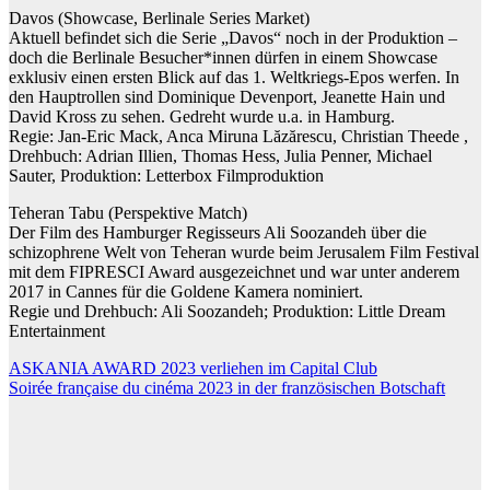
Davos (Showcase, Berlinale Series Market)
Aktuell befindet sich die Serie „Davos“ noch in der Produktion –
doch die Berlinale Besucher*innen dürfen in einem Showcase
exklusiv einen ersten Blick auf das 1. Weltkriegs-Epos werfen. In
den Hauptrollen sind Dominique Devenport, Jeanette Hain und
David Kross zu sehen. Gedreht wurde u.a. in Hamburg.
Regie: Jan-Eric Mack, Anca Miruna Lăzărescu, Christian Theede ,
Drehbuch: Adrian Illien, Thomas Hess, Julia Penner, Michael
Sauter, Produktion: Letterbox Filmproduktion
Teheran Tabu (Perspektive Match)
Der Film des Hamburger Regisseurs Ali Soozandeh über die
schizophrene Welt von Teheran wurde beim Jerusalem Film Festival
mit dem FIPRESCI Award ausgezeichnet und war unter anderem
2017 in Cannes für die Goldene Kamera nominiert.
Regie und Drehbuch: Ali Soozandeh; Produktion: Little Dream
Entertainment
Beitragsnavigation
ASKANIA AWARD 2023 verliehen im Capital Club
Soirée française du cinéma 2023 in der französischen Botschaft