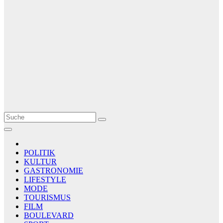
Le Matin
AGENCE DE PRESSE
POLITIK
KULTUR
GASTRONOMIE
LIFESTYLE
MODE
TOURISMUS
FILM
BOULEVARD