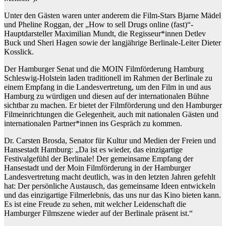
Unter den Gästen waren unter anderem die Film-Stars Bjarne Mädel
und Pheline Roggan, der „How to sell Drugs online (fast)“-
Hauptdarsteller Maximilian Mundt, die Regisseur*innen Detlev
Buck und Sheri Hagen sowie der langjährige Berlinale-Leiter Dieter
Kosslick.
Der Hamburger Senat und die MOIN Filmförderung Hamburg
Schleswig-Holstein laden traditionell im Rahmen der Berlinale zu
einem Empfang in die Landesvertretung, um den Film in und aus
Hamburg zu würdigen und diesen auf der internationalen Bühne
sichtbar zu machen. Er bietet der Filmförderung und den Hamburger
Filmeinrichtungen die Gelegenheit, auch mit nationalen Gästen und
internationalen Partner*innen ins Gespräch zu kommen.
Dr. Carsten Brosda, Senator für Kultur und Medien der Freien und
Hansestadt Hamburg: „Da ist es wieder, das einzigartige
Festivalgefühl der Berlinale! Der gemeinsame Empfang der
Hansestadt und der Moin Filmförderung in der Hamburger
Landesvertretung macht deutlich, was in den letzten Jahren gefehlt
hat: Der persönliche Austausch, das gemeinsame Ideen entwickeln
und das einzigartige Filmerlebnis, das uns nur das Kino bieten kann.
Es ist eine Freude zu sehen, mit welcher Leidenschaft die
Hamburger Filmszene wieder auf der Berlinale präsent ist.“