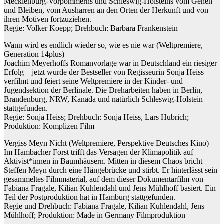
Mecklenburg-Vorpommerns und Schleswig-Holsteins vom Gehen
und Bleiben, vom Ausharren an den Orten der Herkunft und von
ihren Motiven fortzuziehen.
Regie: Volker Koepp; Drehbuch: Barbara Frankenstein
Wann wird es endlich wieder so, wie es nie war (Weltpremiere,
Generation 14plus)
Joachim Meyerhoffs Romanvorlage war in Deutschland ein riesiger
Erfolg – jetzt wurde der Bestseller von Regisseurin Sonja Heiss
verfilmt und feiert seine Weltpremiere in der Kinder- und
Jugendsektion der Berlinale. Die Dreharbeiten haben in Berlin,
Brandenburg, NRW, Kanada und natürlich Schleswig-Holstein
stattgefunden.
Regie: Sonja Heiss; Drehbuch: Sonja Heiss, Lars Hubrich;
Produktion: Komplizen Film
Vergiss Meyn Nicht (Weltpremiere, Perspektive Deutsches Kino)
Im Hambacher Forst trifft das Versagen der Klimapolitik auf
Aktivist*innen in Baumhäusern. Mitten in diesem Chaos bricht
Steffen Meyn durch eine Hängebrücke und stirbt. Er hinterlässt sein
gesammeltes Filmmaterial, auf dem dieser Dokumentarfilm von
Fabiana Fragale, Kilian Kuhlendahl und Jens Mühlhoff basiert. Ein
Teil der Postproduktion hat in Hamburg stattgefunden.
Regie und Drehbuch: Fabiana Fragale, Kilian Kuhlendahl, Jens
Mühlhoff; Produktion: Made in Germany Filmproduktion