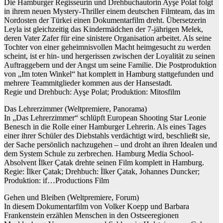
Die Hamburger Regisseurin und Drehbuchautorin Ayşe Polat folgt
in ihrem neuen Mystery-Thriller einem deutschen Filmteam, das im
Nordosten der Türkei einen Dokumentarfilm dreht. Übersetzerin
Leyla ist gleichzeitig das Kindermädchen der 7-jährigen Melek,
deren Vater Zafer für eine sinistere Organisation arbeitet. Als seine
Tochter von einer geheimnisvollen Macht heimgesucht zu werden
scheint, ist er hin- und hergerissen zwischen der Loyalität zu seinen
Auftraggebern und der Angst um seine Familie. Die Postproduktion
von „Im toten Winkel“ hat komplett in Hamburg stattgefunden und
mehrere Teammitglieder kommen aus der Hansestadt.
Regie und Drehbuch: Ayşe Polat; Produktion: Mitosfilm
Das Lehrerzimmer (Weltpremiere, Panorama)
In „Das Lehrerzimmer“ schlüpft European Shooting Star Leonie
Benesch in die Rolle einer Hamburger Lehrerin. Als eines Tages
einer ihrer Schüler des Diebstahls verdächtigt wird, beschließt sie,
der Sache persönlich nachzugehen – und droht an ihren Idealen und
dem System Schule zu zerbrechen. Hamburg Media School-
Absolvent İlker Çatak drehte seinen Film komplett in Hamburg.
Regie: İlker Çatak; Drehbuch: İlker Çatak, Johannes Duncker;
Produktion: if…Productions Film
Gehen und Bleiben (Weltpremiere, Forum)
In diesem Dokumentarfilm von Volker Koepp und Barbara
Frankenstein erzählen Menschen in den Ostseeregionen