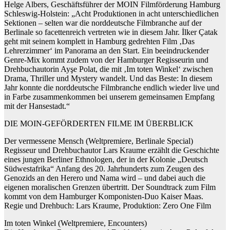
Helge Albers, Geschäftsführer der MOIN Filmförderung Hamburg
Schleswig-Holstein: „Acht Produktionen in acht unterschiedlichen
Sektionen – selten war die norddeutsche Filmbranche auf der
Berlinale so facettenreich vertreten wie in diesem Jahr. İlker Çatak
geht mit seinem komplett in Hamburg gedrehten Film ‚Das
Lehrerzimmer‘ im Panorama an den Start. Ein beeindruckender
Genre-Mix kommt zudem von der Hamburger Regisseurin und
Drehbuchautorin Ayşe Polat, die mit ‚Im toten Winkel‘ zwischen
Drama, Thriller und Mystery wandelt. Und das Beste: In diesem
Jahr konnte die norddeutsche Filmbranche endlich wieder live und
in Farbe zusammenkommen bei unserem gemeinsamen Empfang
mit der Hansestadt.“
DIE MOIN-GEFÖRDERTEN FILME IM ÜBERBLICK
Der vermessene Mensch (Weltpremiere, Berlinale Special)
Regisseur und Drehbuchautor Lars Kraume erzählt die Geschichte
eines jungen Berliner Ethnologen, der in der Kolonie „Deutsch
Südwestafrika“ Anfang des 20. Jahrhunderts zum Zeugen des
Genozids an den Herero und Nama wird – und dabei auch die
eigenen moralischen Grenzen übertritt. Der Soundtrack zum Film
kommt von dem Hamburger Komponisten-Duo Kaiser Maas.
Regie und Drehbuch: Lars Kraume, Produktion: Zero One Film
Im toten Winkel (Weltpremiere, Encounters)