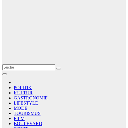
Le Matin
AGENCE DE PRESSE
POLITIK
KULTUR
GASTRONOMIE
LIFESTYLE
MODE
TOURISMUS
FILM
BOULEVARD