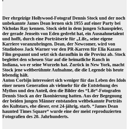
Der ehrgeizige Hollywood-Fotograf Dennis Stock und der noch
unbekannte James Dean lernen sich 1955 auf einer Party bei
Nicholas Ray kennen. Stock sieht in dem jungen Schauspieler,
der gerade Jenseits von Eden gedreht hat, ein Ausnahmetalent
und hofft, durch eine Porträtserie für „Life„ seine eigene
Karriere voranzubringen. Dean, der Newcomer, wird von
Studioboss Jack Warner vor den PR-Karren für Elia Kazans
Film gespannt und setzt sich daraufhin in die Provinz ab. Stock
begleitet den scheuen Star auf die heimatliche Ranch in
Indiana, wo er seine Wurzeln hat. Zurück in New York, macht
Stock jene weltberühmte Aufnahme, die die Legende bis heute
lebendig hält.
Anton Corbijn interessiert sich weniger für das Leben des Idols
einer neuen Generation als vielmehr für die Entstehung des
Mythos und den Anteil, den die Bilder des “Life“-Fotografen
Dennis Stock an der Ikonisierung hatten. Aus der Begegnung
der beiden jungen Männer entstanden weltbekannte Porträts
des Kultstars, ehe dieser, erst 24-jährig, starb. “James Dean
haunted Times Square“ wurde eine der meist reproduzierten
Fotografien des 20. Jahrhunderts.