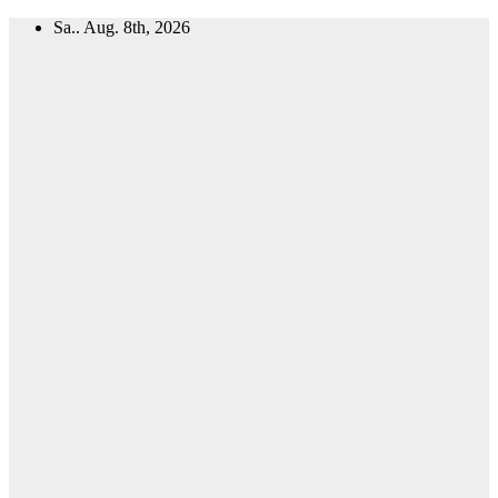
Zum
Sa.. Aug. 8th, 2026
Inhalt
springen