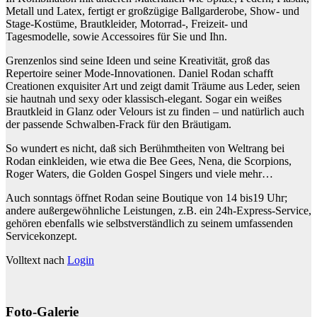
Metall und Latex, fertigt er großzügige Ballgarderobe, Show- und
Stage-Kostüme, Brautkleider, Motorrad-, Freizeit- und
Tagesmodelle, sowie Accessoires für Sie und Ihn.
Grenzenlos sind seine Ideen und seine Kreativität, groß das
Repertoire seiner Mode-Innovationen. Daniel Rodan schafft
Creationen exquisiter Art und zeigt damit Träume aus Leder, seien
sie hautnah und sexy oder klassisch-elegant. Sogar ein weißes
Brautkleid in Glanz oder Velours ist zu finden – und natürlich auch
der passende Schwalben-Frack für den Bräutigam.
So wundert es nicht, daß sich Berühmtheiten von Weltrang bei
Rodan einkleiden, wie etwa die Bee Gees, Nena, die Scorpions,
Roger Waters, die Golden Gospel Singers und viele mehr…
Auch sonntags öffnet Rodan seine Boutique von 14 bis19 Uhr;
andere außergewöhnliche Leistungen, z.B. ein 24h-Express-Service,
gehören ebenfalls wie selbstverständlich zu seinem umfassenden
Servicekonzept.
Volltext nach
Login
Foto-Galerie