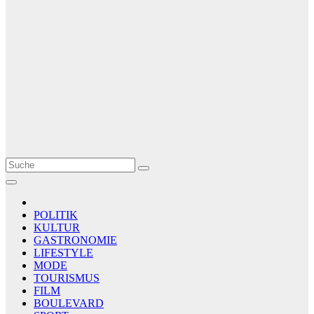
Le Matin
AGENCE DE PRESSE
POLITIK
KULTUR
GASTRONOMIE
LIFESTYLE
MODE
TOURISMUS
FILM
BOULEVARD