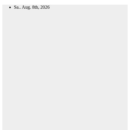
Zum
Sa.. Aug. 8th, 2026
Inhalt
springen