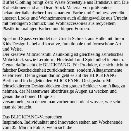
Buffet Clothing bringt Zero Waste Streetstyle aus Bratislava mit. Die
Kollektionen sind aus Dead Stock Material von größtenteils
bekannter italienischer Luxusmarken. Farbe und Coolness verleiht
unseren Looks und Wohnzimmern auch allthingswelike aus Utrecht
mit trendigem Schmuck und Wohnaccessoires aus recyceltem
Plastik in knalligen Farben und hippen Formen.
Spiel und Spass verbindet das Ursula Schreck aus Halle mit ihrem
Kids Design Label auf kreative, funktionale und formschöne Art
und Weise.
Der kreative Mitmachstuhl Zaunkönig ist gleichzeitig ästhetisches
Möbelstück sowie Lernturm, Hochstuhl und Spielmöbel in einem.
Genau dafür steht die BLICKFANG. Für Produkte, die sich nicht in
falscher Bescheidenheit zurücknehmen, sondern Alltagsmomente
zelebrieren. Denn genau darum geht es auf der BLICKFANG
Berlin und im begleitenden BLICKFANG Designshop: Mit
feinselektierten Designobjekten den grauen Schleier vom Alltag zu
nehmen, der Massenware überdrüssige Augen zu wecken und
genau die schönen Dinge zu
versammeln, von denen man vorher noch nicht wusste, wie sehr
man sie braucht.
Das BLICKFANG-Versprechen
Inspiration, Individualität und Innovation stehen am Wochenende
vom 05. Mai im Fokus, wenn sich die