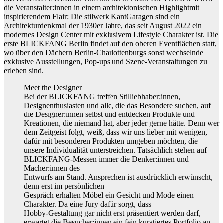
die Veranstalter:innen in einem architektonischen Highlightmit
inspirierendem Flair: Die stilwerk KantGaragen sind ein
Architekturdenkmal der 1930er Jahre, das seit August 2022 ein
modernes Design Center mit exklusivem Lifestyle Charakter ist. Die
erste BLICKFANG Berlin findet auf den oberen Eventflächen statt,
wo über den Dächern Berlin-Charlottenburgs sonst wechselnde
exklusive Ausstellungen, Pop-ups und Szene-Veranstaltungen zu
erleben sind.
Meet the Designer
Bei der BLICKFANG treffen Stilliebhaber:innen,
Designenthusiasten und alle, die das Besondere suchen, auf
die Designer:innen selbst und entdecken Produkte und
Kreationen, die niemand hat, aber jeder gerne hätte. Denn wer
dem Zeitgeist folgt, weiß, dass wir uns lieber mit wenigen,
dafür mit besonderen Produkten umgeben möchten, die
unsere Individualität unterstreichen. Tatsächlich stehen auf
BLICKFANG-Messen immer die Denker:innen und
Macher:innen des
Entwurfs am Stand. Ansprechen ist ausdrücklich erwünscht,
denn erst im persönlichen
Gespräch erhalten Möbel ein Gesicht und Mode einen
Charakter. Da eine Jury dafür sorgt, dass
Hobby-Gestaltung gar nicht erst präsentiert werden darf,
erwartet die Besucher:innen ein fein kuratiertes Portfolio an