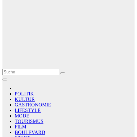
Le Matin
AGENCE DE PRESSE
POLITIK
KULTUR
GASTRONOMIE
LIFESTYLE
MODE
TOURISMUS
FILM
BOULEVARD