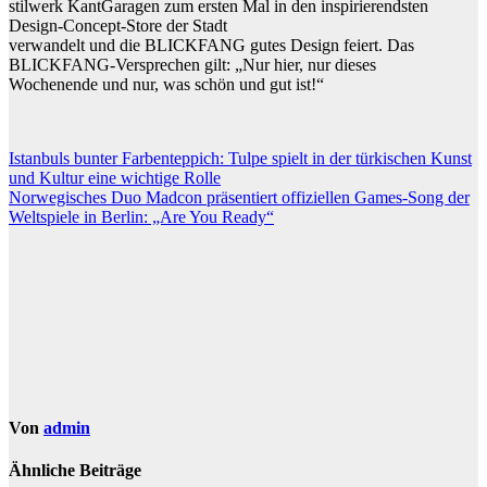
stilwerk KantGaragen zum ersten Mal in den inspirierendsten
Design-Concept-Store der Stadt
verwandelt und die BLICKFANG gutes Design feiert. Das
BLICKFANG-Versprechen gilt: „Nur hier, nur dieses
Wochenende und nur, was schön und gut ist!“
Beitragsnavigation
Istanbuls bunter Farbenteppich: Tulpe spielt in der türkischen Kunst
und Kultur eine wichtige Rolle
Norwegisches Duo Madcon präsentiert offiziellen Games-Song der
Weltspiele in Berlin: „Are You Ready“
Von
admin
Ähnliche Beiträge