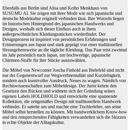
Ebenfalls aus Berlin sind Alisa und Keiho Menkhaus von
SUSUMU AI. Sie zeigen mit ihrer Mode wie sich japanische und
deutsche Modekultur originell verbinden lässt. Ihre Wurzeln liegen
im historischen Hintergrund des japanischen Handwerks und
Designs, weshalb sich dieser Einfluss auch in ihren
außergewöhnlichen Kleidungsstücken wiederfindet. Der
Designprozess ist inspiriert von persönlichen Erfahrungen und
Erinnerungen aus Japan und stark geprägt von einer traditionellen
Herangehensweise an die tägliche Kleidung. Das Paar reist zweimal
im Jahr persönlich nach Japan, um hochwertige, japanische
Chirimen-Stoffe für ihre Stücke auszuwählen.
Die Möbel von Newcomer Joscha Finhold aus Bielefeld sind nicht
nur der Gegenentwurf zur Wegwerfmentalität und Kurzlebigkeit,
sondern auch kunstvoller Ausdruck, Neues zu wagen. Nämlich von
Rechtswissenschaften zum Möbeldesign. Der Jurist kehrte den
Gesetzen den Rücken und widmete sich der Gründung seines
eigenen Labels HOLDHOLD und entwickelte eine spannende
Kollektion, die zeitgemäßes Design mit traditionellem Handwerk
verbindet. Er sattelte um und machte eine Tischlerlehre, um seine
Möbel selbst herstellen zu können. Mit handwerklichem Know-how
und den entsprechenden Fähigkeiten verwandelten sich die Skizzen
in echte Objekte der Alltagskultur.