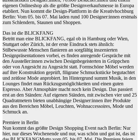
eigenen Onlineshop als die größte Designverkaufsmesse in Europa
etabliert. Nun kommt die Design-Plattform in die Kreativhochburg
Berlin: Vom 05. bis 07. Mai laden rund 100 Designer:innen erstmals
zum Schlendern, Staunen und Shoppen.
Das ist die BLICKFANG
Betritt man eine BLICKFANG, egal ob in Hamburg oder Wien,
Stuttgart oder Zürich, ist der erste Eindruck stets ähnlich:
Stilbewusste Menschen flanieren an sorgfältig inszenierten
Designpräsentationen vorbei, es finden anregende Gespräche mit
den Aussteller:innen zwischen Designbegeisterten in Grüppchen
oder von Angesicht zu Angesicht statt. Formschöne Möbel werden
auf ihre Konstruktion geprüft, filigrane Schmuckstücke begutachtet
und zeitlose Mode anprobiert. Im Hintergrund summt Musik, in den
Lounges findet man Rückzugsmöglichkeiten und einen guten
Espresso. Aber Atmosphäre macht noch kein Design. Das passiert
erst an den Ständen: Auf eigenen Ständen, mit zwischen vier und 25
Quadratmetern bieten unabhängige Designer:innen ihre Produkte
aus den Bereichen Möbel, Leuchten, Wohnaccessoires, Mode und
Schmuck an.
Premiere in Berlin
Nun kommt das größte Design Shopping Event nach Berlin: Nur
hier, nur dieses Wochenende und nur, was schön und gut ist, das ist
das BLICKFANGMotto vom 05. bis 07. Mai. Die Premiere feiern