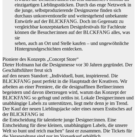
einzigartigen Lieblingsstücken. Durch das enge Netzwerk in
die junge, selbstproduzierende Designszene finden sich
durchaus unkonventionelle und weitestgehend unbekannte
Entwürfe auf der BLICKFANG. Doch im Gegensatz zu
vergleichbar konzeptstarken Designfestivals für Fachleute
können die Besucher:innen auf der BLCKFANG alles, was
sie
sehen, auch an Ort und Stelle kaufen – und ungewöhnliche
Hintergrundgeschichten entdecken.
Pioniere des Konzepts „Concept Store“
Dieter Hofmann hat die Designmesse vor 30 Jahren gegründet. Der
Geschäftsführer freut sich
auf den neuen Standort: „Individuell, bunt, inspirierend. Die
BLICKFANG passt perfekt in die Hauptstadt der Kreativen. Wir
arbeiten an einer Premiere, die die designaffinen Berliner:innen
begeistern und davon überzeugen wird, warum das Konzept der
BLICKFANG so gefragt und zeitlos ist. Lokale Designer:innen und
unabhängige Labels zu unterstützen, liegt mehr denn je im Trend.
Der Kauf der neuen Lieblingsjacke oder eines neuen Esstisches auf
der BLICKFANG ist
die Entscheidung für talentierte junge Designer:innen. Eine
Entscheidung für diese kleinen, unabhängigen Labels, die unsere
Welt so bunt und reich machen“ fasst er zusammen. Die Tickets für
die Veranstaltung sind nur im Vorverkauf erhältlich.