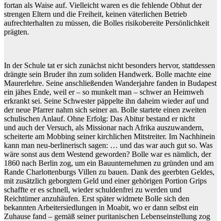
fortan als Waise auf. Vielleicht waren es die fehlende Obhut der
strengen Eltern und die Freiheit, keinen väterlichen Betrieb
aufrechterhalten zu müssen, die Bolles risikobereite Persönlichkeit
prägten.
In der Schule tat er sich zunächst nicht besonders hervor, stattdessen
drängte sein Bruder ihn zum soliden Handwerk. Bolle machte eine
Maurerlehre. Seine anschließenden Wanderjahre fanden in Budapest
ein jähes Ende, weil er – so munkelt man – schwer an Heimweh
erkrankt sei. Seine Schwester päppelte ihn daheim wieder auf und
der neue Pfarrer nahm sich seiner an. Bolle startete einen zweiten
schulischen Anlauf. Ohne Erfolg: Das Abitur bestand er nicht
und auch der Versuch, als Missionar nach Afrika auszuwandern,
scheiterte am Mobbing seiner kirchlichen Mitstreiter. Im Nachhinein
kann man neu-berlinerisch sagen: … und das war auch gut so. Was
wäre sonst aus dem Westend geworden? Bolle war es nämlich, der
1860 nach Berlin zog, um ein Bauunternehmen zu gründen und am
Rande Charlottenburgs Villen zu bauen. Dank des geerbten Geldes,
mit zusätzlich geborgtem Geld und einer gehörigen Portion Grips
schaffte er es schnell, wieder schuldenfrei zu werden und
Reichtümer anzuhäufen. Erst später widmete Bolle sich den
bekannten Arbeitersiedlungen in Moabit, wo er dann selbst ein
Zuhause fand – gemäß seiner puritanischen Lebenseinstellung zog