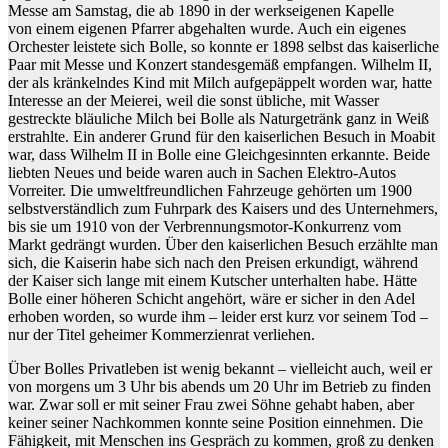
Messe am Samstag, die ab 1890 in der werkseigenen Kapelle
von einem eigenen Pfarrer abgehalten wurde. Auch ein eigenes
Orchester leistete sich Bolle, so konnte er 1898 selbst das kaiserliche
Paar mit Messe und Konzert standesgemäß empfangen. Wilhelm II,
der als kränkelndes Kind mit Milch aufgepäppelt worden war, hatte
Interesse an der Meierei, weil die sonst übliche, mit Wasser
gestreckte bläuliche Milch bei Bolle als Naturgetränk ganz in Weiß
erstrahlte. Ein anderer Grund für den kaiserlichen Besuch in Moabit
war, dass Wilhelm II in Bolle eine Gleichgesinnten erkannte. Beide
liebten Neues und beide waren auch in Sachen Elektro-Autos
Vorreiter. Die umweltfreundlichen Fahrzeuge gehörten um 1900
selbstverständlich zum Fuhrpark des Kaisers und des Unternehmers,
bis sie um 1910 von der Verbrennungsmotor-Konkurrenz vom
Markt gedrängt wurden. Über den kaiserlichen Besuch erzählte man
sich, die Kaiserin habe sich nach den Preisen erkundigt, während
der Kaiser sich lange mit einem Kutscher unterhalten habe. Hätte
Bolle einer höheren Schicht angehört, wäre er sicher in den Adel
erhoben worden, so wurde ihm – leider erst kurz vor seinem Tod –
nur der Titel geheimer Kommerzienrat verliehen.
Über Bolles Privatleben ist wenig bekannt – vielleicht auch, weil er
von morgens um 3 Uhr bis abends um 20 Uhr im Betrieb zu finden
war. Zwar soll er mit seiner Frau zwei Söhne gehabt haben, aber
keiner seiner Nachkommen konnte seine Position einnehmen. Die
Fähigkeit, mit Menschen ins Gespräch zu kommen, groß zu denken