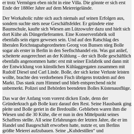
er trotz Vermögen eben nicht in eine Villa. Die gönnte er sich erst
Ende der 1880er Jahre auf dem Meiereigelände.
Der Workaholic ruhte sich auch niemals auf seinen Erfolgen aus,
sondern suchte stets neue Geschäftsfelder. Er gründete eine
Baumschule, kaufte sich Wiesen am Lützowufer dazu und hielt sich
dort Kühe als Düngerlieferanten. Eine Konservenfabrik soll
ebenfalls sein eigen gewesen sein. Und auf den Ratschlag des
liberalen Reichstagsabgeordneten Georg von Bunsen stieg Bolle
sogar als erster in Berlin in den Seefischhandel ein. Was gut anlief,
scheiterte ausgerechnet an der Kühlung – der sich Bolle geschäftlich
ebenfalls angenommen hatte: erst mit seiner Eisfabrik und dann mit
der Entwicklung von künstlichen Kühlaggregaten zusammen mit
Rudolf Diesel und Carl Linde. Bolle, der sich keine Verluste leisten
wollte, brachte den verdorbenen Fisch übrigens trotzdem auf den
Markt. Das stank zum Himmel und blieb entsprechend nicht
unbemerkt. Polizei und Behörden beendeten Bolles Küstenausflüge.
Das war der Anfang vom vorerst dicken Ende, denn der
Gründerkrach gab Bolle kurz darauf den Rest. Seine Hausbank ging
pleite und Bolle geriet in die Bredouille. Geblieben waren ihm die
Wiesen und die 30 Kühe, die er nun in den Mittelpunkt seines
Schaffens stellte. All seine Erfahrungen der letzten Jahre, die er im
Handel und Baugeschäft erworben hatte, nutzte er, um Berlins
größte Meierei aufzubauen. Seine „Kuhdestillen“ und