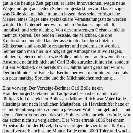
gut in die heutige Zeit gepasst, er liebte Innovationen, wagte neue
Wege und ging aus jedem Scheitern gestärkt hervor. Das Einzige,
was Bolle sich nie hätte träumen lassen: dass seine erfolgreiche
Meierei eines Tages eine spektakuläre Veranstaltungsstätte werden
würde. Der Unternehmer war nämlich Puritaner: tugendhaft,
moralisch und sehr gläubig. Von diesem strengen Geiste ist nichts
mehr zu spüren. Die beiden Festsäle, die Milchbar, die drei
Kontorräume und die Dachterrasse im denkmalgeschützten
Klinkerbau sind sorgfältig restauriert und modernisiert worden.
Seither kann man hier in einzigartiger Atmosphäre stilvoll tagen,
jubilieren, feiern und sich wie Bolle amüsieren – auch wenn dieser
Ausdruck natürlich nicht auf Carl Bolle zurückzuführen ist, sondern
auf ein Volkslied, das bereits im 18. Jahrhundert geträllert wurde.
Der berühmte Carl Bolle hat Berlin aber weit mehr hinterlassen, als
ein paar markige Sprüche und die Milchmädchenrechnung…
Eins vorweg: Der Vorzeige-Berliner Carl Bolle ist ein
Brandenburger! Geboren und aufgewachsen ist er nämlich als
fünftes Kind des reichen Bolles aus Milow. Reich war Vater Bolle
allerdings nur nach ländlichen Maßstäben, als Havelschiffer hatte er
es mit Steintransporten zu einem gewissen Wohlstand gebracht – mit
dem späteren Vermögen, das sein Sohnes sich erarbeiten würde, war
das sicher nicht zu vergleichen. Der Vater ertrank 1836 bei einem
Arbeitsunfall in der Havel, da war Carl gerade vier Jahre alt. Kurz
darauf verstarb auch seine Mutter. Bolle erbte 3000 Taler und wuchs