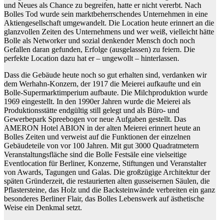
und Neues als Chance zu begreifen, hatte er nicht vererbt. Nach
Bolles Tod wurde sein marktbeherrschendes Unternehmen in eine
Aktiengesellschaft umgewandelt. Die Location heute erinnert an die
glanzvollen Zeiten des Unternehmens und wer weiß, vielleicht hätte
Bolle als Networker und sozial denkender Mensch doch noch
Gefallen daran gefunden, Erfolge (ausgelassen) zu feiern. Die
perfekte Location dazu hat er – ungewollt – hinterlassen.
Dass die Gebäude heute noch so gut erhalten sind, verdanken wir
dem Werhahn-Konzern, der 1917 die Meierei aufkaufte und ein
Bolle-Supermarktimperium aufbaute. Die Milchproduktion wurde
1969 eingestellt. In den 1990er Jahren wurde die Meierei als
Produktionsstätte endgültig still gelegt und als Büro- und
Gewerbepark Spreebogen vor neue Aufgaben gestellt. Das
AMERON Hotel ABION in der alten Meierei erinnert heute an
Bolles Zeiten und verweist auf die Funktionen der einzelnen
Gebäudeteile von vor 100 Jahren. Mit gut 3000 Quadratmetern
Veranstaltungsfläche sind die Bolle Festsäle eine vielseitige
Eventlocation für Berliner, Konzerne, Stiftungen und Veranstalter
von Awards, Tagungen und Galas. Die großzügige Architektur der
späten Gründerzeit, die restaurierten alten gusseisernen Säulen, die
Pflastersteine, das Holz und die Backsteinwände verbreiten ein ganz
besonderes Berliner Flair, das Bolles Lebenswerk auf ästhetische
Weise ein Denkmal setzt.