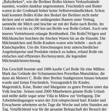
„Babytheken“, wie die Berliner Bolles kleinen Verkaufsstände
nannten, wurden dankbar angenommen. Frischmilch und Butter
waren in der Großstadt bisher keine Selbstverständlichkeit. Schon
bald konnten Bolles Kühe den Bedarf der Berliner nicht mehr
decken und er nahm die umliegenden Bauern unter Vertrag,
sammelte die Milch und brachte sie mit der Bahn nach Berlin. Im
Umkreis von bis zu 200 km um Berlin war Bolle-Gebiet. Auch sein
inneres Vertriebsnetz erlangte Berühmtheit. Die Bolle￾Wägen und
Milchkutscher brachten die frischen Waren bis an die Haustür. Die
Milchmädchen und Bolle-Knaben waren sehr beliebt – auch als
Klatschquellen. Um die Abrechnungen trotz unterschiedlicher
Angebotspreise und Produkte einfach zu halten, erfand Bolle ein
einfaches und effizientes Rechensystem, die legendäre
Milchmädchenrechnung.
Das Geschäft boomte und 1886 kaufte Carl Bolle für eine Million
Mark das Gelände der Schumannschen Porzellan-Manufaktur, die
dann als Meierei C. Bolle über Berlins Stadtgrenzen hinaus bekannt
wurde und fortan Frischmilch, Vorzugsmilch für Kinder,
Magermilch, Käse, Butter und Margarine zu guten Preisen unter das
Volk brachte. Seinen rund 2000 Mitarbeitern gönnte Bolle Urlaub
und stellte dafür sogar seine Villa in Milow zur Verfügung. Die
Arbeitsbedingungen waren der Zeit entsprechend hart: Kinder und
Erwachsene arbeiteten sechs Tage die Woche und zehn Stunden am
Tag. Verpflichtend war für die gesamte Belegschaft der Besuch der