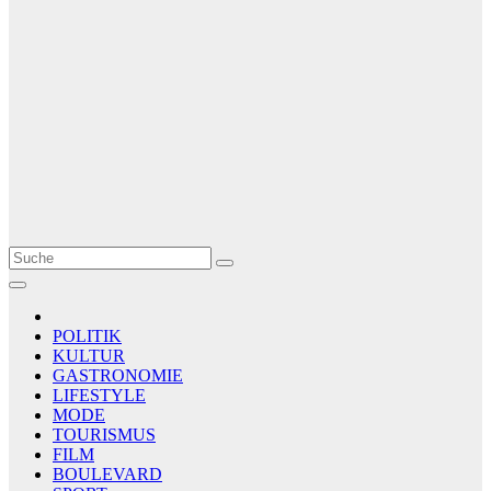
Le Matin
AGENCE DE PRESSE
POLITIK
KULTUR
GASTRONOMIE
LIFESTYLE
MODE
TOURISMUS
FILM
BOULEVARD