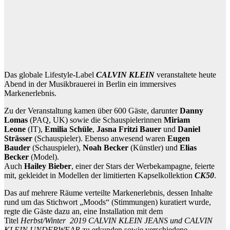
Das globale Lifestyle-Label
CALVIN KLEIN
veranstaltete heute
Abend in der Musikbrauerei in Berlin ein immersives
Markenerlebnis.
Zu der Veranstaltung kamen über 600 Gäste, darunter
Danny
Lomas
(PAQ, UK) sowie die Schauspielerinnen
Miriam
Leone
(IT),
Emilia Schüle
,
Jasna Fritzi Bauer
und
Daniel
Strässer
(Schauspieler). Ebenso anwesend waren
Eugen
Bauder
(Schauspieler),
Noah Becker
(Künstler) und
Elias
Becker
(Model).
Auch
Hailey Bieber
, einer der Stars der Werbekampagne, feierte
mit, gekleidet in Modellen der limitierten Kapselkollektion
CK50
.
Das auf mehrere Räume verteilte Markenerlebnis, dessen Inhalte
rund um das Stichwort „Moods“ (Stimmungen) kuratiert wurde,
regte die Gäste dazu an, eine Installation mit dem
Titel
Herbst/Winter 2019 CALVIN KLEIN JEANS und CALVIN
KLEIN UNDERWEAR
zu erkunden sowie verschiedene