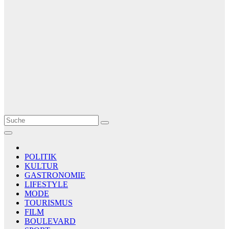
Le Matin
AGENCE DE PRESSE
POLITIK
KULTUR
GASTRONOMIE
LIFESTYLE
MODE
TOURISMUS
FILM
BOULEVARD