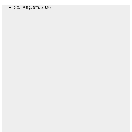
Zum
So.. Aug. 9th, 2026
Inhalt
springen