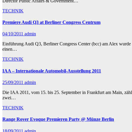
Director Public Affairs & Government…
TECHNIK
Premiere Audi Q3 at Berliner Congress Centrum
04/10/2011
admin
Einführung Audi Q3, Berliner Congress Center (bcc) am Alex wurde g
einen…
TECHNIK
IAA – Internationale Automobil-Ausstellung 2011
25/09/2011
admin
Die IAA 2011, vom 15. bis 25. September in Frankfurt am Main, zählt
zwei…
TECHNIK
Range Rover Evoque Premieren Party @ Münze Berlin
18/09/2011
admin