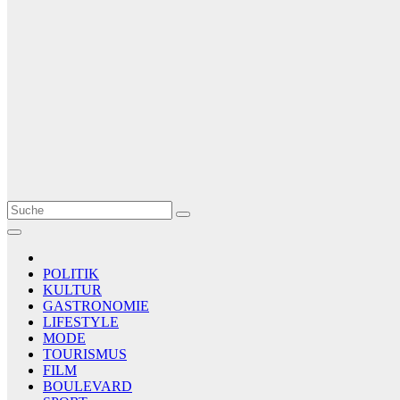
Le Matin
AGENCE DE PRESSE
POLITIK
KULTUR
GASTRONOMIE
LIFESTYLE
MODE
TOURISMUS
FILM
BOULEVARD