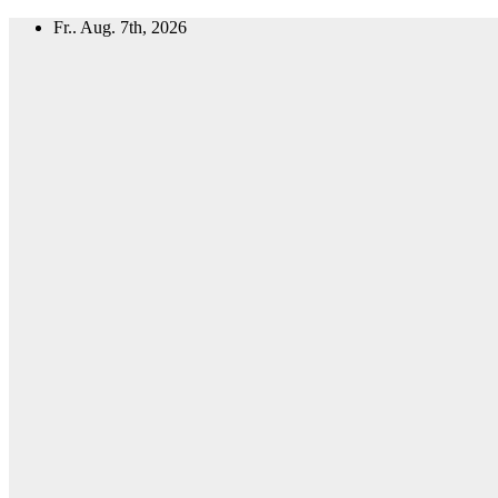
Zum
Fr.. Aug. 7th, 2026
Inhalt
springen