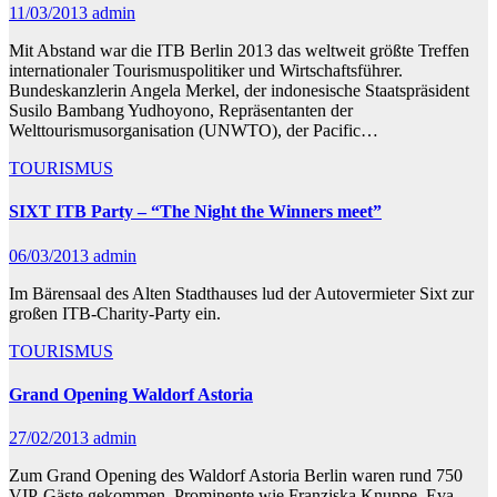
11/03/2013
admin
Mit Abstand war die ITB Berlin 2013 das weltweit größte Treffen
internationaler Tourismuspolitiker und Wirtschaftsführer.
Bundeskanzlerin Angela Merkel, der indonesische Staatspräsident
Susilo Bambang Yudhoyono, Repräsentanten der
Welttourismusorganisation (UNWTO), der Pacific…
TOURISMUS
SIXT ITB Party – “The Night the Winners meet”
06/03/2013
admin
Im Bärensaal des Alten Stadthauses lud der Autovermieter Sixt zur
großen ITB-Charity-Party ein.
TOURISMUS
Grand Opening Waldorf Astoria
27/02/2013
admin
Zum Grand Opening des Waldorf Astoria Berlin waren rund 750
VIP-Gäste gekommen. Prominente wie Franziska Knuppe, Eva