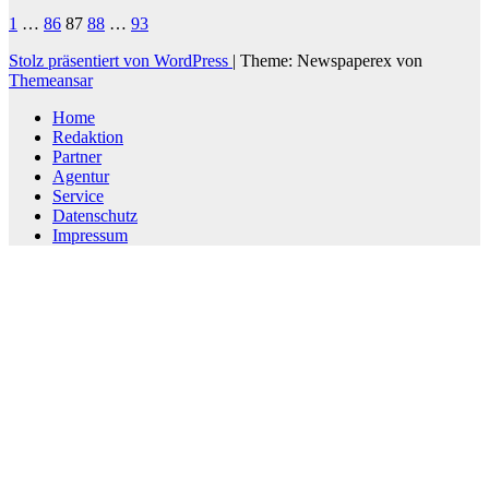
Seitennummerierung
1
…
86
87
88
…
93
der
Stolz präsentiert von WordPress
|
Theme: Newspaperex von
Themeansar
Beiträge
Home
Redaktion
Partner
Agentur
Service
Datenschutz
Impressum