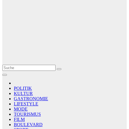
Le Matin
AGENCE DE PRESSE
POLITIK
KULTUR
GASTRONOMIE
LIFESTYLE
MODE
TOURISMUS
FILM
BOULEVARD