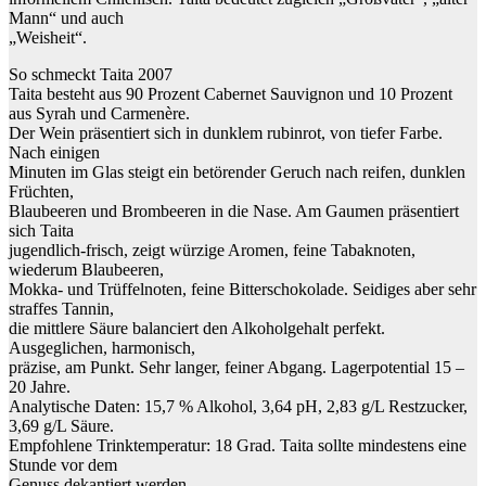
Mann“ und auch
„Weisheit“.
So schmeckt Taita 2007
Taita besteht aus 90 Prozent Cabernet Sauvignon und 10 Prozent
aus Syrah und Carmenère.
Der Wein präsentiert sich in dunklem rubinrot, von tiefer Farbe.
Nach einigen
Minuten im Glas steigt ein betörender Geruch nach reifen, dunklen
Früchten,
Blaubeeren und Brombeeren in die Nase. Am Gaumen präsentiert
sich Taita
jugendlich-frisch, zeigt würzige Aromen, feine Tabaknoten,
wiederum Blaubeeren,
Mokka- und Trüffelnoten, feine Bitterschokolade. Seidiges aber sehr
straffes Tannin,
die mittlere Säure balanciert den Alkoholgehalt perfekt.
Ausgeglichen, harmonisch,
präzise, am Punkt. Sehr langer, feiner Abgang. Lagerpotential 15 –
20 Jahre.
Analytische Daten: 15,7 % Alkohol, 3,64 pH, 2,83 g/L Restzucker,
3,69 g/L Säure.
Empfohlene Trinktemperatur: 18 Grad. Taita sollte mindestens eine
Stunde vor dem
Genuss dekantiert werden.