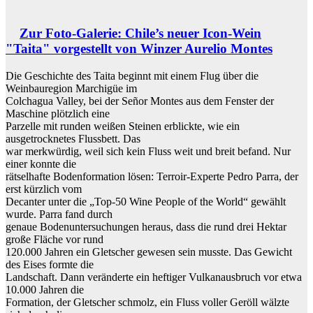
Zur Foto-Galerie: Chile’s neuer Icon-Wein
"Taita" vorgestellt von Winzer Aurelio Montes
Die Geschichte des Taita beginnt mit einem Flug über die
Weinbauregion Marchigüe im
Colchagua Valley, bei der Señor Montes aus dem Fenster der
Maschine plötzlich eine
Parzelle mit runden weißen Steinen erblickte, wie ein
ausgetrocknetes Flussbett. Das
war merkwürdig, weil sich kein Fluss weit und breit befand. Nur
einer konnte die
rätselhafte Bodenformation lösen: Terroir-Experte Pedro Parra, der
erst kürzlich vom
Decanter unter die „Top-50 Wine People of the World“ gewählt
wurde. Parra fand durch
genaue Bodenuntersuchungen heraus, dass die rund drei Hektar
große Fläche vor rund
120.000 Jahren ein Gletscher gewesen sein musste. Das Gewicht
des Eises formte die
Landschaft. Dann veränderte ein heftiger Vulkanausbruch vor etwa
10.000 Jahren die
Formation, der Gletscher schmolz, ein Fluss voller Geröll wälzte