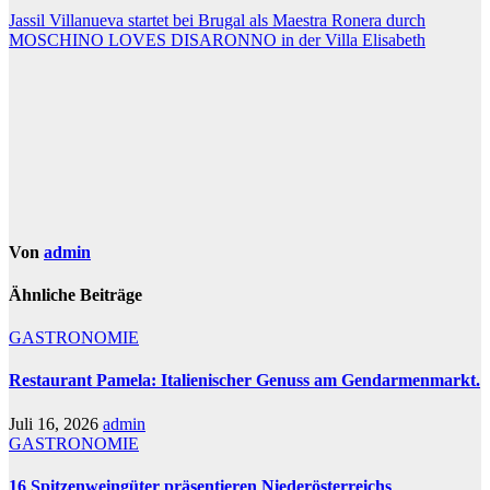
Beitragsnavigation
Jassil Villanueva startet bei Brugal als Maestra Ronera durch
MOSCHINO LOVES DISARONNO in der Villa Elisabeth
Von
admin
Ähnliche Beiträge
GASTRONOMIE
Restaurant Pamela: Italienischer Genuss am Gendarmenmarkt.
Juli 16, 2026
admin
GASTRONOMIE
16 Spitzenweingüter präsentieren Niederösterreichs