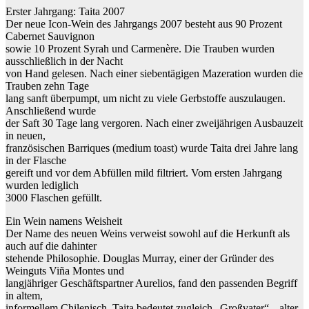
Erster Jahrgang: Taita 2007
Der neue Icon-Wein des Jahrgangs 2007 besteht aus 90 Prozent
Cabernet Sauvignon
sowie 10 Prozent Syrah und Carmenère. Die Trauben wurden
ausschließlich in der Nacht
von Hand gelesen. Nach einer siebentägigen Mazeration wurden die
Trauben zehn Tage
lang sanft überpumpt, um nicht zu viele Gerbstoffe auszulaugen.
Anschließend wurde
der Saft 30 Tage lang vergoren. Nach einer zweijährigen Ausbauzeit
in neuen,
französischen Barriques (medium toast) wurde Taita drei Jahre lang
in der Flasche
gereift und vor dem Abfüllen mild filtriert. Vom ersten Jahrgang
wurden lediglich
3000 Flaschen gefüllt.
Ein Wein namens Weisheit
Der Name des neuen Weins verweist sowohl auf die Herkunft als
auch auf die dahinter
stehende Philosophie. Douglas Murray, einer der Gründer des
Weinguts Viña Montes und
langjähriger Geschäftspartner Aurelios, fand den passenden Begriff
in altem,
informellem Chilenisch. Taita bedeutet zugleich „Großvater“, „alter