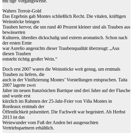
mu tige Vorgangsweise.
Wahres Terroir-Gold
Das Ergebnis gab Montes schließlich Recht. Die vitalen, kräftigen
Weinstöcke bringen
Trauben hervor, die um rund 40 Prozent kleiner sind als Trauben aus
bewässerten
Kulturen, überdies dickschalig und extrem aromatisch. Schon nach
der ersten Ernte
war Aurelio angesichts dieser Traubenqualität überzeugt: „Aus
diesen Trauben
entsteht richtig großer Wein.“
Doch erst 2007 waren die Weinstöcke weit genug, um erstmals
Trauben zu liefern, die
auch in der Vinifizierung Montes’ Vorstellungen entsprachen. Taita
2007 lagerte zwei
Jahre im neuen französichen Barrique und drei Jahre auf der Flasche
und wurde erst
kürzlich im Rahmen der 25-Jahr-Feier von Viña Montes in
Bordeaux erstmals der
Öffentlichkeit präsentiert. Die Fachwelt war begeistert. Ab Herbst
2013 ist das
Weinwunder vom Fuß der Anden bei ausgesuchten
Vertriebspartnern erhältlich.