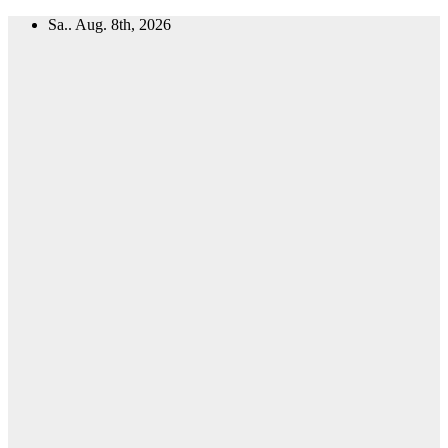
Zum
Sa.. Aug. 8th, 2026
Inhalt
springen