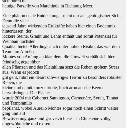
sich durch die
heutige Parzelle von Marchigüe in Richtung Meer.
Eine phänomenale Entdeckung – nicht nur aus geologischer Sicht.
Denn die viele
tausend Jahre wirkenden Erdkräfte haben hier einen Bodenmix
hinterlassen, der
lockere Steine, Granit und Lehm enthält und somit Potenzial für
Weinbau höchster
Qualität bietet. Allerdings auch unter hohem Risiko, das war dem
Team um Aurelio
Montes von Anfang an klar, denn die Umwelt verhält sich hier
feindselig gegenüber
allen Pflanzen und das Kleinklima setzt die Reben großem Stress
aus. Wenn es jedoch
gut geht, führt ein derart schwieriges Terroir zu besonders robusten
Reben, die
kleine und damit konzentrierte, hoch aromatische Beeren
hervorbringen. Die Fläche
wurde 2004 mit Cabernet Sauvignon, Carmenère, Syrah, Tannat
und Tempranillo
bepflanzt, wobei Aurelio Montes sogar noch einen Schritt weiter
ging und auf
Bewässerung ganz und gar verzichtete – in Chile eine völlig
ungewöhnliche und extrem