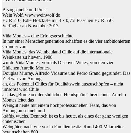
Bezugsquelle und Preis:
Wein Wolf, www.weinwolf.de
EUR 210, Edle Holzkiste mit 3 x 0,75l Flaschen EUR 550.
Verfügbar ab November 2013.
Viña Montes – eine Erfolgsgeschichte
In nur einer Menschengeneration schafften es die vier ambitionierten
Gründer von
Viña Montes, das Weinbauland Chile auf die internationale
Weinkarte zu hieven. 1988
wurde Viña Montes, vormals Discover Wines, von den vier
Chilenen Aurelio Montes,
Douglas Murray, Alfredo Vidaurre und Pedro Grand gegründet. Das
Ziel war von Anfang
an, das Potenzial Chiles für Qualitätswein auszuschöpfen – nicht
umsonst wird Chile
als das „Bordeaux der südlichen Hemisphäre“ bezeichnet. Aurelio
Montes leitet das
Weingut heute mit einem hochprofessionellen Team, das von
Anfang an schnell und
kräftig wuchs. Dennoch ist es bis heute, als eines der ganz wenigen
chilenischen
Weingüter, nach wie vor in Familienbesitz. Rund 400 Mitarbeiter
bewirtschaften 800