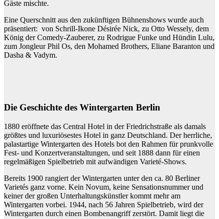
Gäste mischte.
Eine Querschnitt aus den zukünftigen Bühnenshows wurde auch
präsentiert: von Schrill-Ikone Désirée Nick, zu Otto Wessely, dem
König der Comedy-Zauberer, zu Rodrigue Funke und Hündin Lulu,
zum Jongleur Phil Os, den Mohamed Brothers, Eliane Baranton und
Dasha & Vadym.
Die Geschichte des Wintergarten Berlin
1880 eröffnete das Central Hotel in der Friedrichstraße als damals
größtes und luxuriösestes Hotel in ganz Deutschland. Der herrliche,
palastartige Wintergarten des Hotels bot den Rahmen für prunkvolle
Fest- und Konzertveranstaltungen, und seit 1888 dann für einen
regelmäßigen Spielbetrieb mit aufwändigen Varieté-Shows.
Bereits 1900 rangiert der Wintergarten unter den ca. 80 Berliner
Varietés ganz vorne. Kein Novum, keine Sensationsnummer und
keiner der großen Unterhaltungskünstler kommt mehr am
Wintergarten vorbei. 1944, nach 56 Jahren Spielbetrieb, wird der
Wintergarten durch einen Bombenangriff zerstört. Damit liegt die