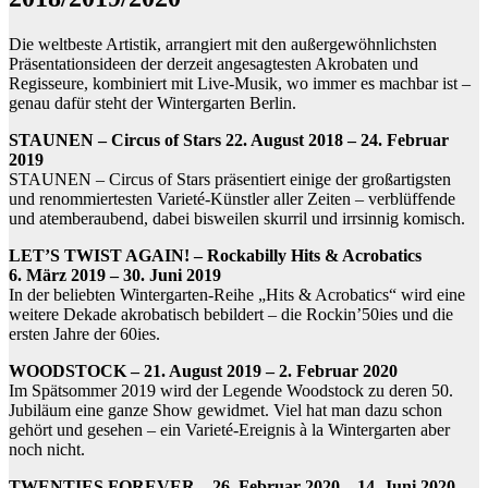
Die weltbeste Artistik, arrangiert mit den außergewöhnlichsten
Präsentationsideen der derzeit angesagtesten Akrobaten und
Regisseure, kombiniert mit Live-Musik, wo immer es machbar ist –
genau dafür steht der Wintergarten Berlin.
STAUNEN – Circus of Stars 22. August 2018 – 24.
Februar
2019
STAUNEN – Circus of Stars präsentiert einige der großartigsten
und renommiertesten Varieté-Künstler aller Zeiten – verblüffende
und atemberaubend, dabei bisweilen skurril und irrsinnig komisch.
LET’S TWIST AGAIN! – Rockabilly Hits & Acrobatics
6.
März 2019 – 30. Juni 2019
In der beliebten Wintergarten-Reihe „Hits & Acrobatics“ wird eine
weitere Dekade akrobatisch bebildert – die Rockin’50ies und die
ersten Jahre der 60ies.
WOODSTOCK – 21. August 2019 – 2. Februar 2020
Im Spätsommer 2019 wird der Legende Woodstock zu deren 50.
Jubiläum eine ganze Show gewidmet. Viel hat man dazu schon
gehört und gesehen – ein Varieté-Ereignis à la Wintergarten aber
noch nicht.
TWENTIES FOREVER – 26. Februar 2020 – 14. Juni 2020