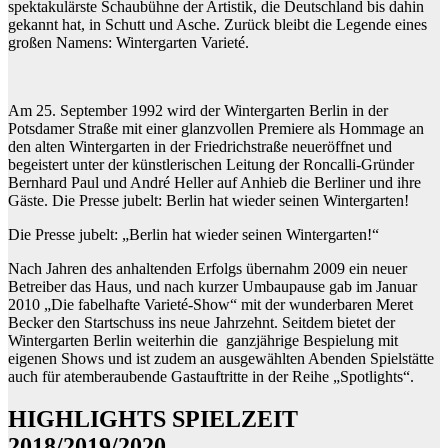
spektakulärste Schaubühne der Artistik, die Deutschland bis dahin
gekannt hat, in Schutt und Asche. Zurück bleibt die Legende eines
großen Namens: Wintergarten Varieté.
Am 25. September 1992 wird der Wintergarten Berlin in der
Potsdamer Straße mit einer glanzvollen Premiere als Hommage an
den alten Wintergarten in der Friedrichstraße neueröffnet und
begeistert unter der künstlerischen Leitung der Roncalli-Gründer
Bernhard Paul und André Heller auf Anhieb die Berliner und ihre
Gäste. Die Presse jubelt: Berlin hat wieder seinen Wintergarten!
Die Presse jubelt: „Berlin hat wieder seinen Wintergarten!“
Nach Jahren des anhaltenden Erfolgs übernahm 2009 ein neuer
Betreiber das Haus, und nach kurzer Umbaupause gab im Januar
2010 „Die fabelhafte Varieté-Show“ mit der wunderbaren Meret
Becker den Startschuss ins neue Jahrzehnt. Seitdem bietet der
Wintergarten Berlin weiterhin die ganzjährige Bespielung mit
eigenen Shows und ist zudem an ausgewählten Abenden Spielstätte
auch für atemberaubende Gastauftritte in der Reihe „Spotlights“.
HIGHLIGHTS SPIELZEIT
2018/2019/2020