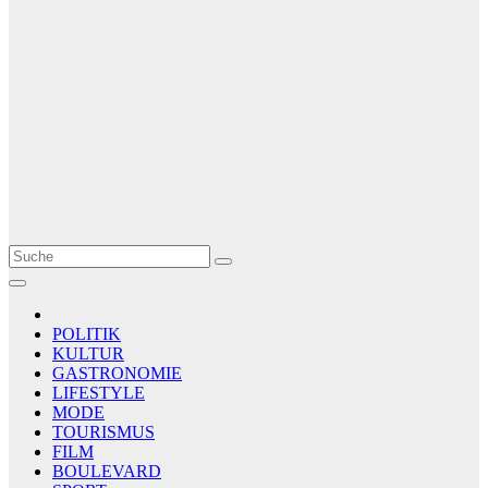
Le Matin
AGENCE DE PRESSE
POLITIK
KULTUR
GASTRONOMIE
LIFESTYLE
MODE
TOURISMUS
FILM
BOULEVARD