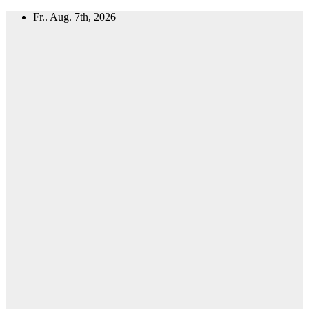
Zum
Fr.. Aug. 7th, 2026
Inhalt
springen