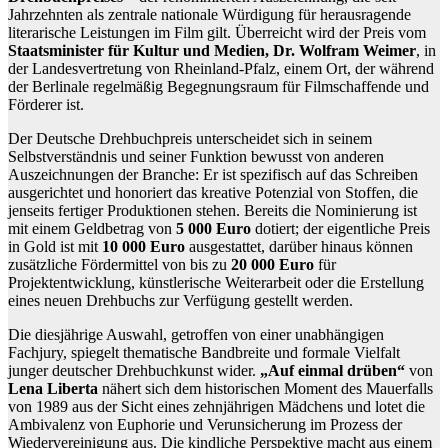
Jahrzehnten als zentrale nationale Würdigung für herausragende
literarische Leistungen im Film gilt. Überreicht wird der Preis vom
Staatsminister für Kultur und Medien, Dr. Wolfram Weimer
, in
der Landesvertretung von Rheinland-Pfalz, einem Ort, der während
der Berlinale regelmäßig Begegnungsraum für Filmschaffende und
Förderer ist.
Der Deutsche Drehbuchpreis unterscheidet sich in seinem
Selbstverständnis und seiner Funktion bewusst von anderen
Auszeichnungen der Branche: Er ist spezifisch auf das Schreiben
ausgerichtet und honoriert das kreative Potenzial von Stoffen, die
jenseits fertiger Produktionen stehen. Bereits die Nominierung ist
mit einem Geldbetrag von
5 000 Euro
dotiert; der eigentliche Preis
in Gold ist mit
10 000 Euro
ausgestattet, darüber hinaus können
zusätzliche Fördermittel von bis zu
20 000 Euro
für
Projektentwicklung, künstlerische Weiterarbeit oder die Erstellung
eines neuen Drehbuchs zur Verfügung gestellt werden.
Die diesjährige Auswahl, getroffen von einer unabhängigen
Fachjury, spiegelt thematische Bandbreite und formale Vielfalt
junger deutscher Drehbuchkunst wider.
„Auf einmal drüben“
von
Lena Liberta
nähert sich dem historischen Moment des Mauerfalls
von 1989 aus der Sicht eines zehnjährigen Mädchens und lotet die
Ambivalenz von Euphorie und Verunsicherung im Prozess der
Wiedervereinigung aus. Die kindliche Perspektive macht aus einem