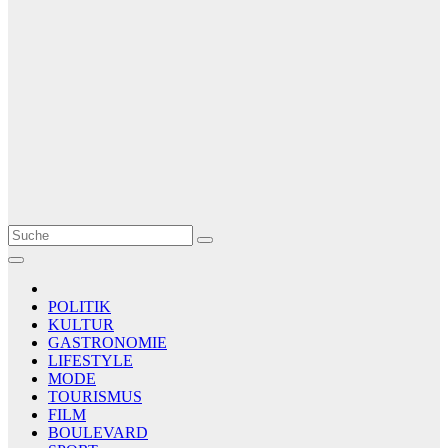
Le Matin
AGENCE DE PRESSE
POLITIK
KULTUR
GASTRONOMIE
LIFESTYLE
MODE
TOURISMUS
FILM
BOULEVARD