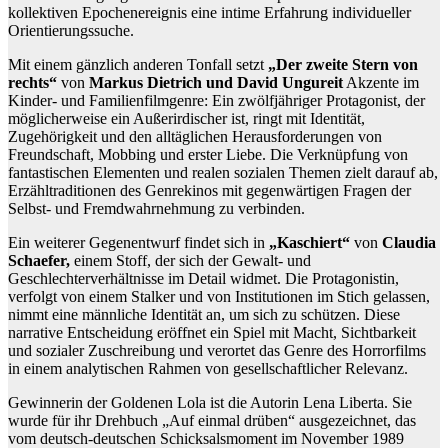
kollektiven Epochenereignis eine intime Erfahrung individueller
Orientierungssuche.
Mit einem gänzlich anderen Tonfall setzt
„Der zweite Stern von
rechts“
von
Markus Dietrich und David Ungureit
Akzente im
Kinder- und Familienfilmgenre: Ein zwölfjähriger Protagonist, der
möglicherweise ein Außerirdischer ist, ringt mit Identität,
Zugehörigkeit und den alltäglichen Herausforderungen von
Freundschaft, Mobbing und erster Liebe. Die Verknüpfung von
fantastischen Elementen und realen sozialen Themen zielt darauf ab,
Erzähltraditionen des Genrekinos mit gegenwärtigen Fragen der
Selbst- und Fremdwahrnehmung zu verbinden.
Ein weiterer Gegenentwurf findet sich in
„Kaschiert“
von
Claudia
Schaefer,
einem Stoff, der sich der Gewalt- und
Geschlechterverhältnisse im Detail widmet. Die Protagonistin,
verfolgt von einem Stalker und von Institutionen im Stich gelassen,
nimmt eine männliche Identität an, um sich zu schützen. Diese
narrative Entscheidung eröffnet ein Spiel mit Macht, Sichtbarkeit
und sozialer Zuschreibung und verortet das Genre des Horrorfilms
in einem analytischen Rahmen von gesellschaftlicher Relevanz.
Gewinnerin der Goldenen Lola ist die Autorin Lena Liberta. Sie
wurde für ihr Drehbuch „Auf einmal drüben“ ausgezeichnet, das
vom deutsch-deutschen Schicksalsmoment im November 1989