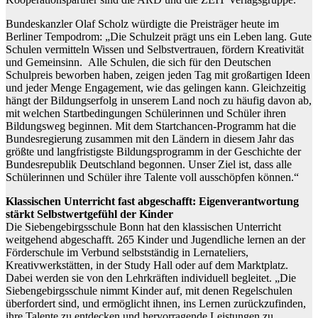
Bundeskanzler Olaf Scholz würdigte die Preisträger heute im
Berliner Tempodrom: „Die Schulzeit prägt uns ein Leben lang. Gute
Schulen vermitteln Wissen und Selbstvertrauen, fördern Kreativität
und Gemeinsinn. Alle Schulen, die sich für den Deutschen
Schulpreis beworben haben, zeigen jeden Tag mit großartigen Ideen
und jeder Menge Engagement, wie das gelingen kann. Gleichzeitig
hängt der Bildungserfolg in unserem Land noch zu häufig davon ab,
mit welchen Startbedingungen Schülerinnen und Schüler ihren
Bildungsweg beginnen. Mit dem Startchancen-Programm hat die
Bundesregierung zusammen mit den Ländern in diesem Jahr das
größte und langfristigste Bildungsprogramm in der Geschichte der
Bundesrepublik Deutschland begonnen. Unser Ziel ist, dass alle
Schülerinnen und Schüler ihre Talente voll ausschöpfen können.“
Klassischen Unterricht fast abgeschafft: Eigenverantwortung
stärkt Selbstwertgefühl der Kinder
Die Siebengebirgsschule Bonn hat den klassischen Unterricht
weitgehend abgeschafft. 265 Kinder und Jugendliche lernen an der
Förderschule im Verbund selbstständig in Lernateliers,
Kreativwerkstätten, in der Study Hall oder auf dem Marktplatz.
Dabei werden sie von den Lehrkräften individuell begleitet. „Die
Siebengebirgsschule nimmt Kinder auf, mit denen Regelschulen
überfordert sind, und ermöglicht ihnen, ins Lernen zurückzufinden,
ihre Talente zu entdecken und hervorragende Leistungen zu