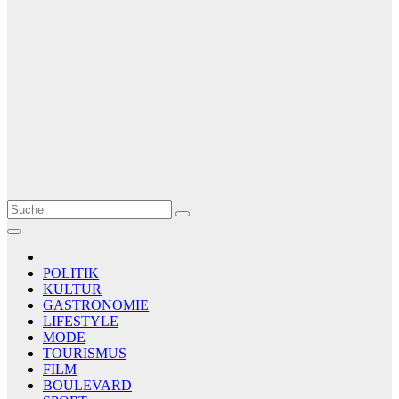
Le Matin
AGENCE DE PRESSE
POLITIK
KULTUR
GASTRONOMIE
LIFESTYLE
MODE
TOURISMUS
FILM
BOULEVARD