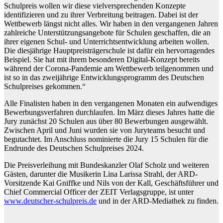
Schulpreis wollen wir diese vielversprechenden Konzepte
identifizieren und zu ihrer Verbreitung beitragen. Dabei ist der
Wettbewerb längst nicht alles. Wir haben in den vergangenen Jahren
zahlreiche Unterstützungsangebote für Schulen geschaffen, die an
ihrer eigenen Schul- und Unterrichtsentwicklung arbeiten wollen.
Die diesjährige Hauptpreisträgerschule ist dafür ein hervorragendes
Beispiel. Sie hat mit ihrem besonderen Digital-Konzept bereits
während der Corona-Pandemie am Wettbewerb teilgenommen und
ist so in das zweijährige Entwicklungsprogramm des Deutschen
Schulpreises gekommen.“
Alle Finalisten haben in den vergangenen Monaten ein aufwendiges
Bewerbungsverfahren durchlaufen. Im März dieses Jahres hatte die
Jury zunächst 20 Schulen aus über 80 Bewerbungen ausgewählt.
Zwischen April und Juni wurden sie von Juryteams besucht und
begutachtet. Im Anschluss nominierte die Jury 15 Schulen für die
Endrunde des Deutschen Schulpreises 2024.
Die Preisverleihung mit Bundeskanzler Olaf Scholz und weiteren
Gästen, darunter die Musikerin Lina Larissa Strahl, der ARD-
Vorsitzende Kai Gniffke und Nils von der Kall, Geschäftsführer und
Chief Commercial Officer der ZEIT Verlagsgruppe, ist unter
www.deutscher-schulpreis.de
und in der ARD-Mediathek zu finden.