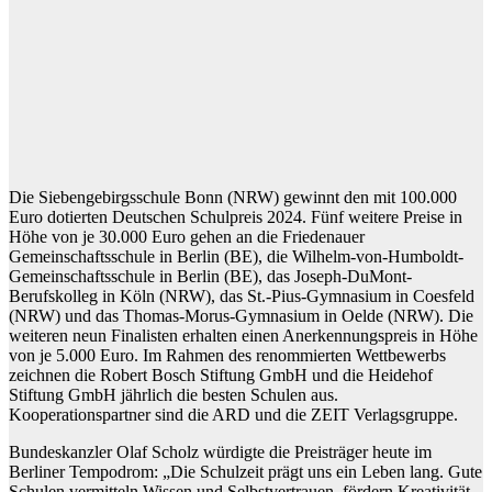
Die Siebengebirgsschule Bonn (NRW) gewinnt den mit 100.000
Euro dotierten Deutschen Schulpreis 2024. Fünf weitere Preise in
Höhe von je 30.000 Euro gehen an die Friedenauer
Gemeinschaftsschule in Berlin (BE), die Wilhelm-von-Humboldt-
Gemeinschaftsschule in Berlin (BE), das Joseph-DuMont-
Berufskolleg in Köln (NRW), das St.-Pius-Gymnasium in Coesfeld
(NRW) und das Thomas-Morus-Gymnasium in Oelde (NRW). Die
weiteren neun Finalisten erhalten einen Anerkennungspreis in Höhe
von je 5.000 Euro. Im Rahmen des renommierten Wettbewerbs
zeichnen die Robert Bosch Stiftung GmbH und die Heidehof
Stiftung GmbH jährlich die besten Schulen aus.
Kooperationspartner sind die ARD und die ZEIT Verlagsgruppe.
Bundeskanzler Olaf Scholz würdigte die Preisträger heute im
Berliner Tempodrom: „Die Schulzeit prägt uns ein Leben lang. Gute
Schulen vermitteln Wissen und Selbstvertrauen, fördern Kreativität