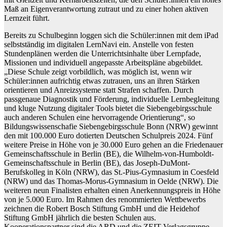
Maß an Eigenverantwortung zutraut und zu einer hohen aktiven
Lernzeit führt.
Bereits zu Schulbeginn loggen sich die Schüler:innen mit dem iPad
selbstständig im digitalen LernNavi ein. Anstelle von festen
Stundenplänen werden die Unterrichtsinhalte über Lernpfade,
Missionen und individuell angepasste Arbeitspläne abgebildet.
„Diese Schule zeigt vorbildlich, was möglich ist, wenn wir
Schüler:innen aufrichtig etwas zutrauen, uns an ihren Stärken
orientieren und Anreizsysteme statt Strafen schaffen. Durch
passgenaue Diagnostik und Förderung, individuelle Lernbegleitung
und kluge Nutzung digitaler Tools bietet die Siebengebirgsschule
auch anderen Schulen eine hervorragende Orientierung“, so
Bildungswissenschafie Siebengebirgsschule Bonn (NRW) gewinnt
den mit 100.000 Euro dotierten Deutschen Schulpreis 2024. Fünf
weitere Preise in Höhe von je 30.000 Euro gehen an die Friedenauer
Gemeinschaftsschule in Berlin (BE), die Wilhelm-von-Humboldt-
Gemeinschaftsschule in Berlin (BE), das Joseph-DuMont-
Berufskolleg in Köln (NRW), das St.-Pius-Gymnasium in Coesfeld
(NRW) und das Thomas-Morus-Gymnasium in Oelde (NRW). Die
weiteren neun Finalisten erhalten einen Anerkennungspreis in Höhe
von je 5.000 Euro. Im Rahmen des renommierten Wettbewerbs
zeichnen die Robert Bosch Stiftung GmbH und die Heidehof
Stiftung GmbH jährlich die besten Schulen aus.
Kooperationspartner sind die ARD und die ZEIT Verlagsgruppe.