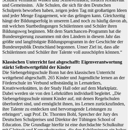
und Gemeinsinn. Alle Schulen, die sich für den Deutschen
Schulpreis beworben haben, zeigen jeden Tag mit großartigen Ideen
und jeder Menge Engagement, wie das gelingen kann. Gleichzeitig
hängt der Bildungserfolg in unserem Land noch zu häufig davon ab,
mit welchen Startbedingungen Schülerinnen und Schüler ihren
Bildungsweg beginnen. Mit dem Startchancen-Programm hat die
Bundesregierung zusammen mit den Ländern in diesem Jahr das
größte und langfristigste Bildungsprogramm in der Geschichte der
Bundesrepublik Deutschland begonnen. Unser Ziel ist, dass alle
Schülerinnen und Schüler ihre Talente voll ausschöpfen können.“
Klassischen Unterricht fast abgeschafft: Eigenverantwortung
stärkt Selbstwertgefühl der Kinder
Die Siebengebirgsschule Bonn hat den klassischen Unterricht
weitgehend abgeschafft. 265 Kinder und Jugendliche lernen an der
Förderschule im Verbund selbstständig in Lernateliers,
Kreativwerkstätten, in der Study Hall oder auf dem Marktplatz.
Dabei werden sie von den Lehrkräften individuell begleitet. „Die
Siebengebirgsschule nimmt Kinder auf, mit denen Regelschulen
überfordert sind, und ermöglicht ihnen, ins Lernen zurückzufinden,
ihre Talente zu entdecken und hervorragende Leistungen zu
erbringen“, sagt Prof. Dr. Thorsten Bohl, Sprecher der Jury des
Deutschen Schulpreises und Direktor der Tübingen School of
Education. Die Grundlage hierfür ist eine durchdachte Schulkultur
mit Gleitzeit und Kernarbeitszeiten, die den Schüler:innen ein hohes