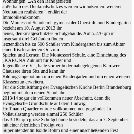
Wohnungen. „An den Randgebieten
außerhalb des Denkmalschutzes werden wir außerdem weiteren
Neubauten realisieren“, erklärt der
Immobilienökonom.
Die Montessori Schule mit gymnasialer Oberstufe und Kindergarten
bezieht am 10. August 2013 ihr
neues, denkmalgeschütztes Schulgebäude. Auf 5.270 qm in
insgesamt drei Gebäuden finden
letztendlich bis zu 500 Schüler vom Kindergarten bis zum Abitur
einen frisch sanierten Ort zum
Spielen und Lernen. Die Montessori Schule, eine Einrichtung des
„KARUNA Zukunft für Kinder und
Jugendliche e.V.“, hatte vorher in der nahegelegenen Karower
Chaussee ihren Sitz und kann ihr
Bildungsangebot nun um einen Kindergarten und um einen weiteren
Klassenzug erweitern.
Für die Schulstiftung der Evangelischen Kirche Berlin-Brandenburg
beginnt mit dem neuen Schuljahr
2013/14 sogar ein vollkommen neuer Abschnitt, denn die
Evangelische Grundschule auf dem Ludwig
Hoffmann Quartier wurde vollkommen neu gegründet. In
Vollauslastung werden einmal 250 Schüler
das 3.182 qm große Schulgebäude besiedeln, das am 7. September
mit einer feierlichen Predigt von
Superintendentin Isolde Böhm und einer anschließenden Fest-