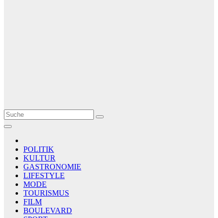
Le Matin
AGENCE DE PRESSE
POLITIK
KULTUR
GASTRONOMIE
LIFESTYLE
MODE
TOURISMUS
FILM
BOULEVARD