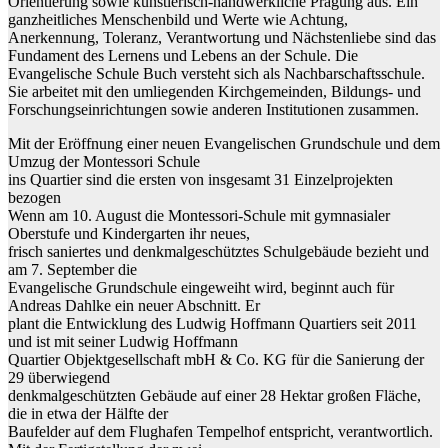
Orientierung sowie künstlerisch-handwerkliche Prägung aus. Ein
ganzheitliches Menschenbild und Werte wie Achtung,
Anerkennung, Toleranz, Verantwortung und Nächstenliebe sind das
Fundament des Lernens und Lebens an der Schule. Die
Evangelische Schule Buch versteht sich als Nachbarschaftsschule.
Sie arbeitet mit den umliegenden Kirchgemeinden, Bildungs- und
Forschungseinrichtungen sowie anderen Institutionen zusammen.
Mit der Eröffnung einer neuen Evangelischen Grundschule und dem
Umzug der Montessori Schule
ins Quartier sind die ersten von insgesamt 31 Einzelprojekten
bezogen
Wenn am 10. August die Montessori-Schule mit gymnasialer
Oberstufe und Kindergarten ihr neues,
frisch saniertes und denkmalgeschütztes Schulgebäude bezieht und
am 7. September die
Evangelische Grundschule eingeweiht wird, beginnt auch für
Andreas Dahlke ein neuer Abschnitt. Er
plant die Entwicklung des Ludwig Hoffmann Quartiers seit 2011
und ist mit seiner Ludwig Hoffmann
Quartier Objektgesellschaft mbH & Co. KG für die Sanierung der
29 überwiegend
denkmalgeschützten Gebäude auf einer 28 Hektar großen Fläche,
die in etwa der Hälfte der
Baufelder auf dem Flughafen Tempelhof entspricht, verantwortlich.