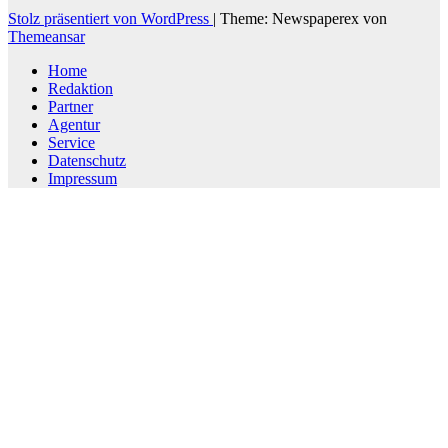
Stolz präsentiert von WordPress
|
Theme: Newspaperex von
Themeansar
Home
Redaktion
Partner
Agentur
Service
Datenschutz
Impressum