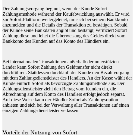
Der Zahlungsvorgang beginnt, wenn der Kunde Sofort
Zahlungsmethode während der Kaufabwicklung auswählt. Er wird
zur Sofort-Plattform weitergeleitet, um sich bei seinem Bankkonto
anzumelden und die Details der Transaktion zu bestätigen. Sobald
der Kunde seine Bankdaten angibt und bestätigt, verifiziert Sofort
Zahlung diese und leitet die Überweisung des Geldes direkt vom
Bankkonto des Kunden auf das Konto des Händlers ein.
Bei internationalen Transaktionen außerhalb der unterstützten
Länder kann Sofort Zahlung den Geldtransfer nicht direkt
durchführen. Stattdessen durchläuft der Kunde den Bezahlvorgang
mit dem Zahlungsdienstleister des Händlers. An der Kasse wählt der
Kunde einfach Sofort als bevorzugte Zahlungsmethode aus. Der
Zahlungsdienstleister zieht den Betrag vom Kunden ein, die
Abrechnung auf dem Konto des Händlers erfolgt jedoch separat.
Auf diese Weise kann der Händler Sofort als Zahlungsoption
anbieten und sich bei der Verwaltung aller Transaktionen auf einen
einzigen Zahlungsdienstleister verlassen.
Vorteile der Nutzung von Sofort