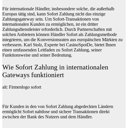
Für internationale Händler, insbesondere solche, die außerhalb
Europas tätig sind, kann Sofort Zahlung nicht das einzige
Zahlungsgateway sein. Um Sofort-Transaktionen von
internationalen Kunden zu ermöglichen, ist ein dritter
Zahlungsdienstleister erforderlich. Durch Partnerschaften mit
solchen Anbietern können Händler Sofort als Zahlungsmethode
integrieren, um die Konversionsraten aus europäischen Märkten zu
verbessern. Karl Stolz, Experte bei CasinoSpotDe, bietet Ihnen
einen umfassenden Leitfaden zu Sofort Zahlung, seiner
Funktionsweise und seiner Bedeutung.
Wie Sofort Zahlung in internationalen
Gateways funktioniert
alt: Firmenlogo sofort
Für Kunden in den von Sofort Zahlung abgedeckten Ländern
ermöglicht Sofort nahtlose und sichere Transaktionen direkt
zwischen der Bank des Nutzers und dem Händler.