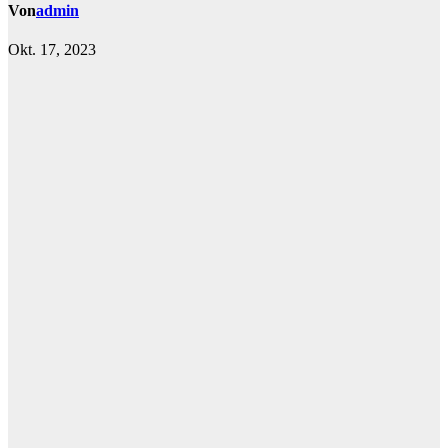
Von
admin
Okt. 17, 2023