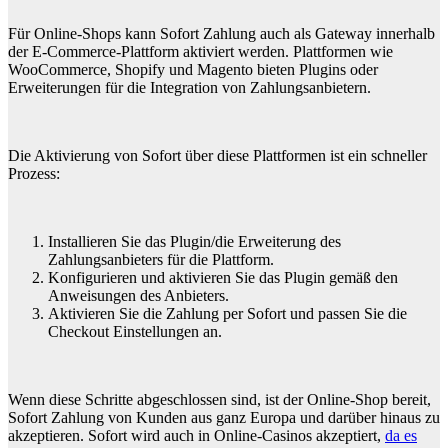
Für Online-Shops kann Sofort Zahlung auch als Gateway innerhalb
der E-Commerce-Plattform aktiviert werden. Plattformen wie
WooCommerce, Shopify und Magento bieten Plugins oder
Erweiterungen für die Integration von Zahlungsanbietern.
Die Aktivierung von Sofort über diese Plattformen ist ein schneller
Prozess:
Installieren Sie das Plugin/die Erweiterung des
Zahlungsanbieters für die Plattform.
Konfigurieren und aktivieren Sie das Plugin gemäß den
Anweisungen des Anbieters.
Aktivieren Sie die Zahlung per Sofort und passen Sie die
Checkout Einstellungen an.
Wenn diese Schritte abgeschlossen sind, ist der Online-Shop bereit,
Sofort Zahlung von Kunden aus ganz Europa und darüber hinaus zu
akzeptieren. Sofort wird auch in Online-Casinos akzeptiert,
da es