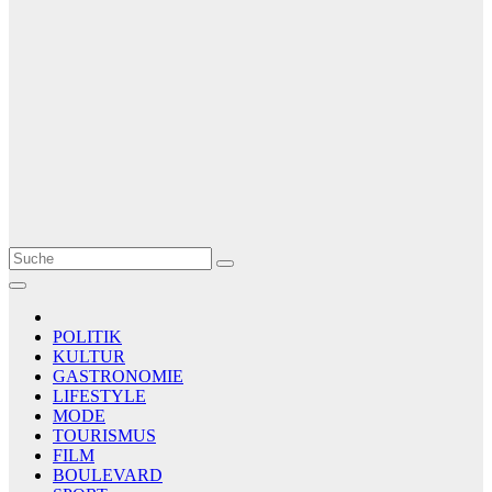
Le Matin
AGENCE DE PRESSE
POLITIK
KULTUR
GASTRONOMIE
LIFESTYLE
MODE
TOURISMUS
FILM
BOULEVARD