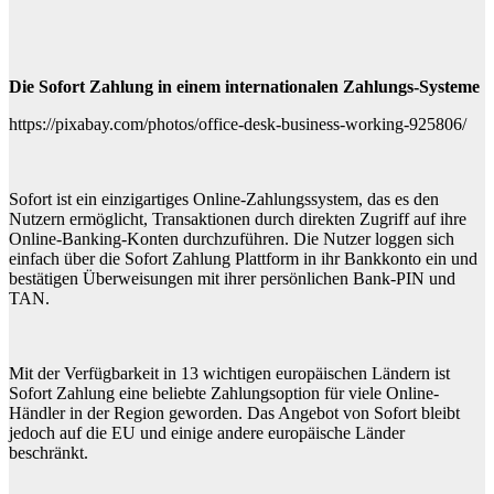
Die Sofort Zahlung in einem internationalen Zahlungs-Systeme
https://pixabay.com/photos/office-desk-business-working-925806/
Sofort ist ein einzigartiges Online-Zahlungssystem, das es den
Nutzern ermöglicht, Transaktionen durch direkten Zugriff auf ihre
Online-Banking-Konten durchzuführen. Die Nutzer loggen sich
einfach über die Sofort Zahlung Plattform in ihr Bankkonto ein und
bestätigen Überweisungen mit ihrer persönlichen Bank-PIN und
TAN.
Mit der Verfügbarkeit in 13 wichtigen europäischen Ländern ist
Sofort Zahlung eine beliebte Zahlungsoption für viele Online-
Händler in der Region geworden. Das Angebot von Sofort bleibt
jedoch auf die EU und einige andere europäische Länder
beschränkt.