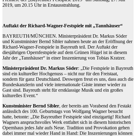
2019, um 20.15 Uhr in Erstausstrahlung.
Auftakt der Richard-Wagner-Festspiele mit „Tannhäuser“
BAYREUTH/MÜNCHEN. Ministerpräsident Dr. Markus Söder
und Kunstminister Bernd Sibler nahmen heute an der Eröffnung der
Richard-Wagner-Festspiele in Bayreuth teil. Der Auftakt der
diesjährigen Opernfestspiele auf dem Grünen Hügel ist in diesem
Jahr der „Tannhäuser“ in einer Inszenierung von Tobias Kratzer.
Ministerpräsident Dr. Markus Söder
: „Die Festspiele in Bayreuth
sind ein kultureller Hochgenuss – nicht nur für den Freistaat,
sondern für ganz Deutschland. Deswegen freut es uns, dass auch die
Bundeskanzlerin und viele internationale Gäste immer wieder zu
Gast sind. Bayreuth steht für erstklassige Musik und ein großes
kulturelles Event.“
Kunstminister Bernd Sibler
, der bereits am Vorabend den Festakt
anlässlich des 100. Geburtstags von Wolfgang Wagner besucht
hatte, betonte: „Die Bayreuther Festspiele sind einzigartig! Richard
Wagners anspruchsvolles Werk entfaltet sich in diesem historischen
Opernhaus jedes Jahr aufs Neue. Tradition und Provokation gehen
dabei immer mal wieder Hand in Hand: Die Inszenierungen können