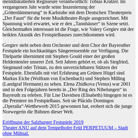
meistdiskutierten Regisseure verantwortlich: Tobias Kratzer. Im
vergangenen Jahr wurde seine Inszenierung der
„Götterdämmerung“ in Karlsruhe mit dem Deutschen Theaterpreis
„Der Faust“ für die beste Musiktheater-Regie ausgezeichnet. Mit
Spannung wird erwartet, wie er den „Tannhäuser“ in Szene setzt.
Gleichermaßen interessant ist die Frage, wie Valery Gergiev mit der
heiklen Akustik des Festspielhauses zurechtkommen wird.
Gergiev steht neben dem Orchester und dem Chor der Bayreuther
Festspiele ein hochkarätiges Sängerensemble zur Verfügung. Die
Titelpartie übernimmt mit Stephen Gould einer der großen
Heldentenöre unserer Zeit. Seit Jahren gehört er, ob als Siegfried,
Siegmund oder Tristan, zu den unverzichtbaren Stützen der
Festspiele. Ebenfalls mit viel Erfahrung am Grünen Hügel sind
Markus Eiche (Wolfram von Eschenbach) und Stephen Milling
(Landgraf Hermann) zu sehen. Elena Zhidkova (Venus) war 2001
und in den Folgejahren bereits in „Der Ring des Nibelungen“ in
Bayreuth zu erleben. Für Lise Davidsen (Elisabeth) hingegen ist es
die Premiere im Festspielhaus. Seit sie Plácido Domingos
„Operalia“-Wettbewerb 2015 gewonnen hat, erobert sich die junge
Norwegerin die Bühnen dieser Welt.
Beitragsnavigation
Eröffnung der Salzburger Festspiele 2019
Theater ANU auf dem Tempelhofer Feld PERPETUUM – Stadt
ohne Mühsal.