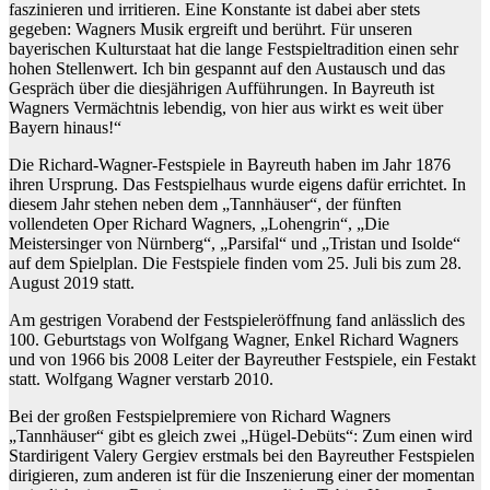
faszinieren und irritieren. Eine Konstante ist dabei aber stets
gegeben: Wagners Musik ergreift und berührt. Für unseren
bayerischen Kulturstaat hat die lange Festspieltradition einen sehr
hohen Stellenwert. Ich bin gespannt auf den Austausch und das
Gespräch über die diesjährigen Aufführungen. In Bayreuth ist
Wagners Vermächtnis lebendig, von hier aus wirkt es weit über
Bayern hinaus!“
Die Richard-Wagner-Festspiele in Bayreuth haben im Jahr 1876
ihren Ursprung. Das Festspielhaus wurde eigens dafür errichtet. In
diesem Jahr stehen neben dem „Tannhäuser“, der fünften
vollendeten Oper Richard Wagners, „Lohengrin“, „Die
Meistersinger von Nürnberg“, „Parsifal“ und „Tristan und Isolde“
auf dem Spielplan. Die Festspiele finden vom 25. Juli bis zum 28.
August 2019 statt.
Am gestrigen Vorabend der Festspieleröffnung fand anlässlich des
100. Geburtstags von Wolfgang Wagner, Enkel Richard Wagners
und von 1966 bis 2008 Leiter der Bayreuther Festspiele, ein Festakt
statt. Wolfgang Wagner verstarb 2010.
Bei der großen Festspielpremiere von Richard Wagners
„Tannhäuser“ gibt es gleich zwei „Hügel-Debüts“: Zum einen wird
Stardirigent Valery Gergiev erstmals bei den Bayreuther Festspielen
dirigieren, zum anderen ist für die Inszenierung einer der momentan