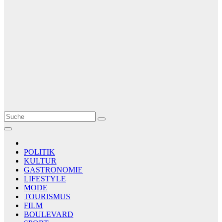
Le Matin
AGENCE DE PRESSE
POLITIK
KULTUR
GASTRONOMIE
LIFESTYLE
MODE
TOURISMUS
FILM
BOULEVARD