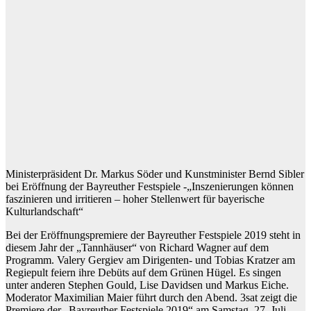
Ministerpräsident Dr. Markus Söder und Kunstminister Bernd Sibler
bei Eröffnung der Bayreuther Festspiele -„Inszenierungen können
faszinieren und irritieren – hoher Stellenwert für bayerische
Kulturlandschaft“
Bei der Eröffnungspremiere der Bayreuther Festspiele 2019 steht in
diesem Jahr der „Tannhäuser“ von Richard Wagner auf dem
Programm. Valery Gergiev am Dirigenten- und Tobias Kratzer am
Regiepult feiern ihre Debüts auf dem Grünen Hügel. Es singen
unter anderen Stephen Gould, Lise Davidsen und Markus Eiche.
Moderator Maximilian Maier führt durch den Abend. 3sat zeigt die
Premiere der „Bayreuther Festspiele 2019“ am Samstag, 27. Juli