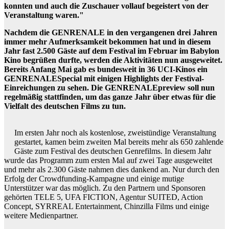
konnten und auch die Zuschauer vollauf begeistert von der
Veranstaltung waren."
Nachdem die GENRENALE in den vergangenen drei Jahren
immer mehr Aufmerksamkeit bekommen hat und in diesem
Jahr fast 2.500 Gäste auf dem Festival im Februar im Babylon
Kino begrüßen durfte, werden die Aktivitäten nun ausgeweitet.
Bereits Anfang Mai gab es bundesweit in 36 UCI-Kinos ein
GENRENALESpecial mit einigen Highlights der Festival-
Einreichungen zu sehen. Die GENRENALEpreview soll nun
regelmäßig stattfinden, um das ganze Jahr über etwas für die
Vielfalt des deutschen Films zu tun.
Im ersten Jahr noch als kostenlose, zweistündige Veranstaltung
gestartet, kamen beim zweiten Mal bereits mehr als 650 zahlende
Gäste zum Festival des deutschen Genrefilms. In diesem Jahr
wurde das Programm zum ersten Mal auf zwei Tage ausgeweitet
und mehr als 2.300 Gäste nahmen dies dankend an. Nur durch den
Erfolg der Crowdfunding-Kampagne und einige mutige
Unterstützer war das möglich. Zu den Partnern und Sponsoren
gehörten TELE 5, UFA FICTION, Agentur SUITED, Action
Concept, SYRREAL Entertainment, Chinzilla Films und einige
weitere Medienpartner.