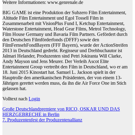
Weitere Informationen: www.genrenale.de
BIG GAME ist eine Produktion der Subzero Film Entertainment,
Altitude Film Entertainment und Egol Tossell Film in
Zusammenarbeit mit VisionPlus Fund I, Ketchup Entertainment,
Waterstone Entertainment, Head Gear Films, Metrol Technology,
Film House Germany und Bavaria Film Partners. Gefördert durch
den Deutschen Filmförderfonds (DFFF) sowie den
FilmFernsehFondBayern (FFF Bayern), wurde der ActionStreifen
2013 in Deutschland gedreht. Regisseur und Drehbuchautor ist
Jalmari Helander, Produzenten sind Petri Jokiranta Will Clarke,
Andy Mayson und Jens Meurer. Der Verleih Ascot Elite
Entertainment Group vertreibt den Film in Deutschland, wo er am
18. Juni 2015 Kinostart hat. Samuel L. Jackson spielt in der
Hauptrolle den amerikanischen Präsidenten, der von einem 13-
Jährigen gerettet werden muss, da ihn die Air Force One im Stich
gelassen hat.
Volltext nach
Login
Beitragsnavigation
Große Deutschlandpremiere von RICO, OSKAR UND DAS
HERZGEBRECHE in Berlin
7. Produzentenfest der Produzentenallianz