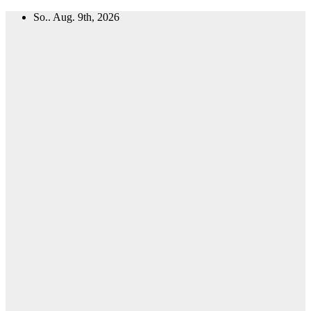
Zum
So.. Aug. 9th, 2026
Inhalt
springen