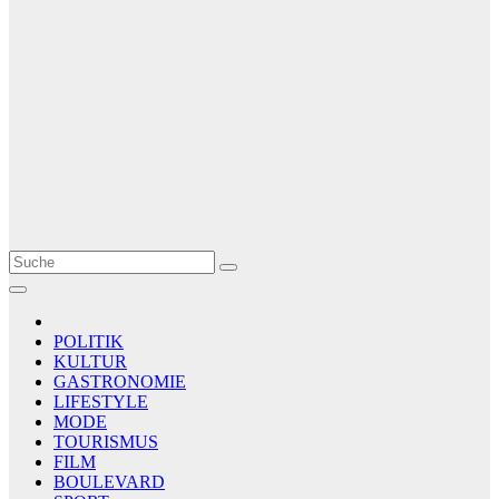
Le Matin
AGENCE DE PRESSE
POLITIK
KULTUR
GASTRONOMIE
LIFESTYLE
MODE
TOURISMUS
FILM
BOULEVARD