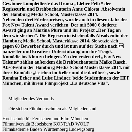
Gewinner komplettierte das Drama „Lieber Felix“ der
Regisseurin und Drehbuchautorin Anne Chlosta, Absolventin
der Hamburg Media School, Masterklasse 2014.
Neben den drei Förderpreisen, wurde auch in diesem Jahr der
Fox New Talent Award verliehen. Der mit 5000 € dotierte
Award ging an Martina Plura und ihr Projekt „Der Tag an
dem wir sterben“. Die Regisseurin ist ebenfalls Absolventin der
Hamburg Media School, Masterklasse 2014. Sie setzte sich
gegen 60 Bewerber durch und ist nun auf der Suche nach 
nanzieller und kreativer Unterstützung um ihre Tragik-
Komödie ins Kino zu bringen. Zu den ersten drei „Fox New
Talents“ zählen außerdem die Drehbuchautorin Maike Rasch,
Absolventin der Hamburg Media School Masterklasse 2014, mit
ihrer Komödie „Leichen im Keller und die darüber“, sowie
Romina Ecker und Luise Lindner, beide Studentinnen der HFF
München, mit ihrem Filmprojekt „La deutsche Vita“.
Mitglieder des Verbunds
Die sieben Filmhochschulen als Mitglieder sind:
Hochschule für Fernsehen und Film München
Filmuniversität Babelsberg KONRAD WOLF
Filmakademie Baden-Württemberg Ludwigsburg