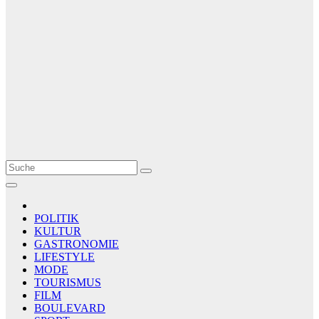
Le Matin
AGENCE DE PRESSE
POLITIK
KULTUR
GASTRONOMIE
LIFESTYLE
MODE
TOURISMUS
FILM
BOULEVARD