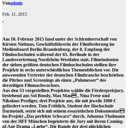
Von
admin
Feb. 11, 2015
Am 10. Februar 2015 fand unter der Schirmherrschaft von
Kirsten Niehuus, Geschäftsführerin der Filmförderung im
Medienboard Berlin-Brandenburg, der 8. Empfang der
Filmhochschulen während der 65. Berlinale in der
Landesvertretung Nordrhein-Westfalen statt. Filmstudenten
der sieben größten deutschen Filmhochschulen stellten ihre
Projekte in sechs unterschiedlichen Themenblöcken vor. Die
anwesenden Vertreter der deutschen Filmbranche beschrieben
die Pitches und Screenings als einen „Pulsmesser“ des
derzeitigen Filmnachwuchses.
Aus den 53 vorgestellten Projekten wählte die Förderpreisjury,
bestehend aus Sol Bondy, Max Mau , Nina Frese und
Nikolaus Prediger, drei Projekte aus, die mit jeweils 1000 €
gefördert werden. Tom Fröhlich, Student der Hochschule
Darmstadt, setzte sich mit seinem essayistischen Dokumentar
lm-Projekt „Das perfekte Schwarz“ durch. Johanna Thalmann
von der HFF München begeisterte die Jury mit ihrem Coming-
of-Age Drama „Løebe“. Die Runde der drei glücklichen