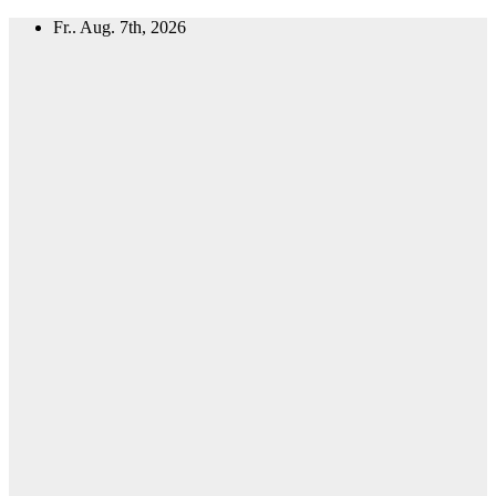
Zum
Fr.. Aug. 7th, 2026
Inhalt
springen