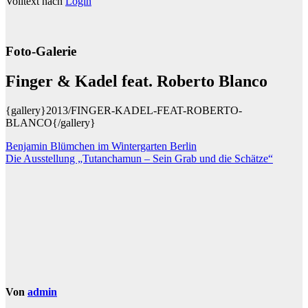
Volltext nach
Login
Foto-Galerie
Finger & Kadel feat. Roberto Blanco
{gallery}2013/FINGER-KADEL-FEAT-ROBERTO-
BLANCO{/gallery}
Beitragsnavigation
Benjamin Blümchen im Wintergarten Berlin
Die Ausstellung „Tutanchamun – Sein Grab und die Schätze“
Von
admin