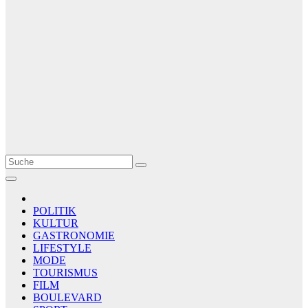
Le Matin
AGENCE DE PRESSE
POLITIK
KULTUR
GASTRONOMIE
LIFESTYLE
MODE
TOURISMUS
FILM
BOULEVARD