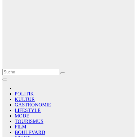
Le Matin
AGENCE DE PRESSE
POLITIK
KULTUR
GASTRONOMIE
LIFESTYLE
MODE
TOURISMUS
FILM
BOULEVARD