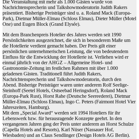
Die Veranstaltung mit mehr als 1.000 Gästen wurde von
Nachrichtensprecherin und Talkshowmoderatorin Judith Rakers
präsentiert. Bisherige Preisträger sind u. a. Roland Mack (Europa-
Park), Dietmar Müller-Elmau (Schloss Elmau), Dieter Müller (Motel
One) und Eugen Block (Grand Elysée).
Mit dem Branchenpreis Hotelier des Jahres werden seit 1990
Persönlichkeiten ausgezeichnet, die sich in besonderem Maße um
die Hotellerie verdient gemacht haben. Der Preis gilt einer
persönlichen unternehmerischen Leistung, die von bedeutendem
Einfluss für die Entwicklung der Hotellerie ist. Verliehen wird er
einmal jährlich von der AHGZ – Allgemeine Hotel- und
Gastronomie-Zeitung im festlichen Rahmen mit über 1.000
geladenen Gästen. Traditionell führt Judith Rakers,
Nachrichtensprecherin und Talkshowmoderatorin, durch den
Abend. Bisherige Preisträger waren unter anderem Rolf Seelige-
Steinhoff (Seetel Hotels, Ostseebad Heringsdorf), Roland Mack
(Europa-Park Rust), Horst Rahe (Deutsche Seereederei), Dietmar
Müller-Elmau (Schloss Elmau), Ingo C. Peters (Fairmont Hotel Vier
Jahreszeiten, Hamburg).
Mit dem „Special Award“ werden seit 1994 Hoteliers für ihr
Lebenswerk bzw. für herausragende Konzepte geehrt. In den
vergangenen Jahren ging der Preis unter anderem an Horst Schulze
(Capella Hotels and Resorts), Karl Nüser (Nassauer Hof,
Wiesbaden) und an Claus Sendlinger (Design Hotels AG Berlin).