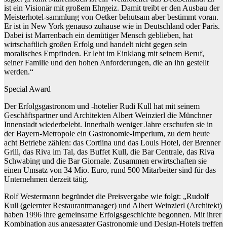
ist ein Visionär mit großem Ehrgeiz. Damit treibt er den Ausbau der
Meisterhotel-sammlung von Oetker behutsam aber bestimmt voran.
Er ist in New York genauso zuhause wie in Deutschland oder Paris.
Dabei ist Marrenbach ein demütiger Mensch geblieben, hat
wirtschaftlich großen Erfolg und handelt nicht gegen sein
moralisches Empfinden. Er lebt im Einklang mit seinem Beruf,
seiner Familie und den hohen Anforderungen, die an ihn gestellt
werden.“
Special Award
Der Erfolgsgastronom und -hotelier Rudi Kull hat mit seinem
Geschäftspartner und Architekten Albert Weinzierl die Münchner
Innenstadt wiederbelebt. Innerhalb weniger Jahre erschufen sie in
der Bayern-Metropole ein Gastronomie-Imperium, zu dem heute
acht Betriebe zählen: das Cortiina und das Louis Hotel, der Brenner
Grill, das Riva im Tal, das Buffet Kull, die Bar Centrale, das Riva
Schwabing und die Bar Giornale. Zusammen erwirtschaften sie
einen Umsatz von 34 Mio. Euro, rund 500 Mitarbeiter sind für das
Unternehmen derzeit tätig.
Rolf Westermann begründet die Preisvergabe wie folgt: „Rudolf
Kull (gelernter Restaurantmanager) und Albert Weinzierl (Architekt)
haben 1996 ihre gemeinsame Erfolgsgeschichte begonnen. Mit ihrer
Kombination aus angesagter Gastronomie und Design-Hotels treffen