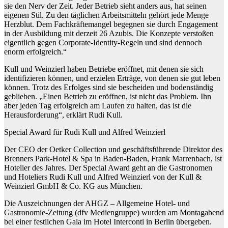
sie den Nerv der Zeit. Jeder Betrieb sieht anders aus, hat seinen
eigenen Stil. Zu den täglichen Arbeitsmitteln gehört jede Menge
Herzblut. Dem Fachkräftemangel begegnen sie durch Engagement
in der Ausbildung mit derzeit 26 Azubis. Die Konzepte verstoßen
eigentlich gegen Corporate-Identity-Regeln und sind dennoch
enorm erfolgreich.“
Kull und Weinzierl haben Betriebe eröffnet, mit denen sie sich
identifizieren können, und erzielen Erträge, von denen sie gut leben
können. Trotz des Erfolges sind sie bescheiden und bodenständig
geblieben. „Einen Betrieb zu eröffnen, ist nicht das Problem. Ihn
aber jeden Tag erfolgreich am Laufen zu halten, das ist die
Herausforderung“, erklärt Rudi Kull.
Special Award für Rudi Kull und Alfred Weinzierl
Der CEO der Oetker Collection und geschäftsführende Direktor des
Brenners Park-Hotel & Spa in Baden-Baden, Frank Marrenbach, ist
Hotelier des Jahres. Der Special Award geht an die Gastronomen
und Hoteliers Rudi Kull und Alfred Weinzierl von der Kull &
Weinzierl GmbH & Co. KG aus München.
Die Auszeichnungen der AHGZ – Allgemeine Hotel- und
Gastronomie-Zeitung (dfv Mediengruppe) wurden am Montagabend
bei einer festlichen Gala im Hotel Interconti in Berlin übergeben.