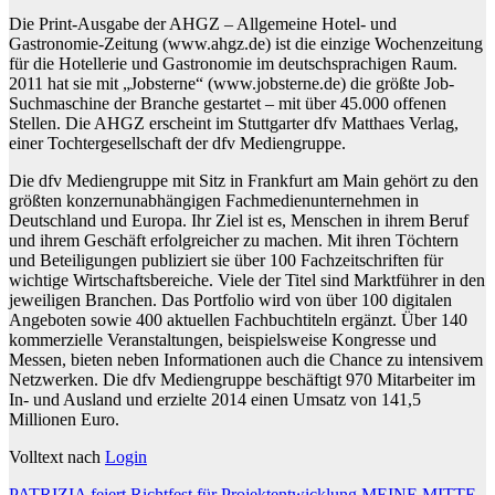
Die Print-Ausgabe der AHGZ – Allgemeine Hotel- und
Gastronomie-Zeitung (www.ahgz.de) ist die einzige Wochenzeitung
für die Hotellerie und Gastronomie im deutschsprachigen Raum.
2011 hat sie mit „Jobsterne“ (www.jobsterne.de) die größte Job-
Suchmaschine der Branche gestartet – mit über 45.000 offenen
Stellen. Die AHGZ erscheint im Stuttgarter dfv Matthaes Verlag,
einer Tochtergesellschaft der dfv Mediengruppe.
Die dfv Mediengruppe mit Sitz in Frankfurt am Main gehört zu den
größten konzernunabhängigen Fachmedienunternehmen in
Deutschland und Europa. Ihr Ziel ist es, Menschen in ihrem Beruf
und ihrem Geschäft erfolgreicher zu machen. Mit ihren Töchtern
und Beteiligungen publiziert sie über 100 Fachzeitschriften für
wichtige Wirtschaftsbereiche. Viele der Titel sind Marktführer in den
jeweiligen Branchen. Das Portfolio wird von über 100 digitalen
Angeboten sowie 400 aktuellen Fachbuchtiteln ergänzt. Über 140
kommerzielle Veranstaltungen, beispielsweise Kongresse und
Messen, bieten neben Informationen auch die Chance zu intensivem
Netzwerken. Die dfv Mediengruppe beschäftigt 970 Mitarbeiter im
In- und Ausland und erzielte 2014 einen Umsatz von 141,5
Millionen Euro.
Volltext nach
Login
PATRIZIA feiert Richtfest für Projektentwicklung MEINE MITTE