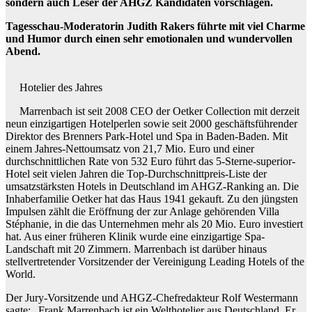
sondern auch Leser der AHGZ Kandidaten vorschlagen.
Tagesschau-Moderatorin Judith Rakers führte mit viel Charme
und Humor durch einen sehr emotionalen und wundervollen
Abend.
Hotelier des Jahres
Marrenbach ist seit 2008 CEO der Oetker Collection mit derzeit
neun einzigartigen Hotelperlen sowie seit 2000 geschäftsführender
Direktor des Brenners Park-Hotel und Spa in Baden-Baden. Mit
einem Jahres-Nettoumsatz von 21,7 Mio. Euro und einer
durchschnittlichen Rate von 532 Euro führt das 5-Sterne-superior-
Hotel seit vielen Jahren die Top-Durchschnittpreis-Liste der
umsatzstärksten Hotels in Deutschland im AHGZ-Ranking an. Die
Inhaberfamilie Oetker hat das Haus 1941 gekauft. Zu den jüngsten
Impulsen zählt die Eröffnung der zur Anlage gehörenden Villa
Stéphanie, in die das Unternehmen mehr als 20 Mio. Euro investiert
hat. Aus einer früheren Klinik wurde eine einzigartige Spa-
Landschaft mit 20 Zimmern. Marrenbach ist darüber hinaus
stellvertretender Vorsitzender der Vereinigung Leading Hotels of the
World.
Der Jury-Vorsitzende und AHGZ-Chefredakteur Rolf Westermann
sagte: „Frank Marrenbach ist ein Welthotelier aus Deutschland. Er