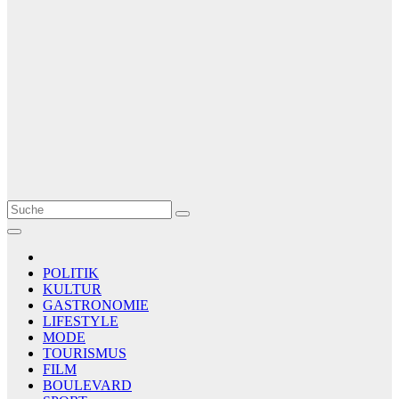
Le Matin
AGENCE DE PRESSE
POLITIK
KULTUR
GASTRONOMIE
LIFESTYLE
MODE
TOURISMUS
FILM
BOULEVARD