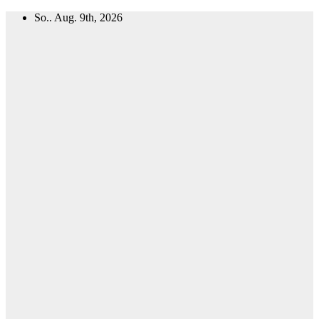
Zum
So.. Aug. 9th, 2026
Inhalt
springen