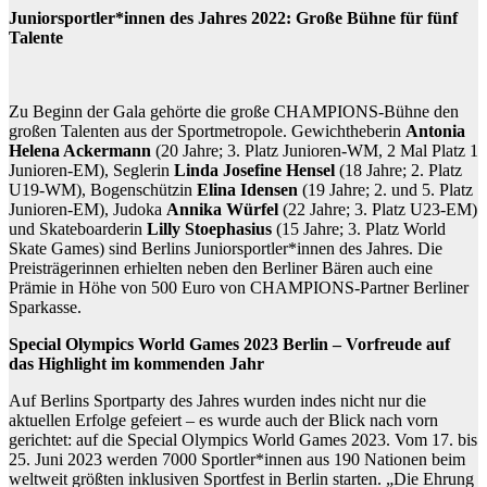
Juniorsportler*innen des Jahres 2022: Große Bühne für fünf
Talente
Zu Beginn der Gala gehörte die große CHAMPIONS-Bühne den
großen Talenten aus der Sportmetropole. Gewichtheberin
Antonia
Helena Ackermann
(20 Jahre; 3. Platz Junioren-WM, 2 Mal Platz 1
Junioren-EM), Seglerin
Linda Josefine Hensel
(18 Jahre; 2. Platz
U19-WM), Bogenschützin
Elina Idensen
(19 Jahre; 2. und 5. Platz
Junioren-EM), Judoka
Annika Würfel
(22 Jahre; 3. Platz U23-EM)
und Skateboarderin
Lilly Stoephasius
(15 Jahre; 3. Platz World
Skate Games) sind Berlins Juniorsportler*innen des Jahres. Die
Preisträgerinnen erhielten neben den Berliner Bären auch eine
Prämie in Höhe von 500 Euro von CHAMPIONS-Partner Berliner
Sparkasse.
Special Olympics World Games 2023 Berlin – Vorfreude auf
das Highlight im kommenden Jahr
Auf Berlins Sportparty des Jahres wurden indes nicht nur die
aktuellen Erfolge gefeiert – es wurde auch der Blick nach vorn
gerichtet: auf die Special Olympics World Games 2023. Vom 17. bis
25. Juni 2023 werden 7000 Sportler*innen aus 190 Nationen beim
weltweit größten inklusiven Sportfest in Berlin starten. „Die Ehrung