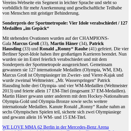
Vereins-Webseite ein Segment in leichter Sprache und steht so
vorbildlich für mehr Anerkennung und gesellschaftliche Teilhabe
von Menschen mit geistiger Behinderung.
Sonderpreis der Sportmetropole: Vier Idole verabschiedet / 127
Medaillen „im Gepäck“
Mit stehenden Ovationen wurden auf der CHAMPIONS-
Gala
Marcus Groß
(33),
Martin Häner
(34),
Patrick
Hausding
(33) und
Ronald „Ronny“ Rauhe
(41) gefeiert. Die vier
Berliner Sport-Idole haben ihre großartigen Karrieren beendet. Nun
wurden sie im Estrel feierlich verabschiedet und mit dem
Sonderpreis der Sportmetropole ausgezeichnet. Gemeinsam
gewannen sie 127 internationale Medaillen (Olympia, WM, EM).
Marcus Groß ist Olympiasieger im Zweier- und Vierer-Kajak und
wurde zweimal Weltmeister. „Mr. Wasserspringen“ Patrick
Hausding holte drei Olympia- und vier WM-Medaillen (Weltmeister
2013) und feierte allein 17 EM-Titel (insgesamt 37 EM-Medaillen).
Martin Häner gewann unter anderem mit dem Hockey-Nationalteam
Olympia-Gold und Olympia-Bronze sowie sechs weitere
internationale Medaillen. Kanute Ronald „Ronny“ Rauhe nahm an
sechs Olympischen Spielen teil, sicherte sich zwei Olympiasiege
und gewann allein 16 WM- und 15 EM-Titel.
Beitragsnavigation
WE LOVE MMA 62 Berlin in der Mercedes-Benz Arena