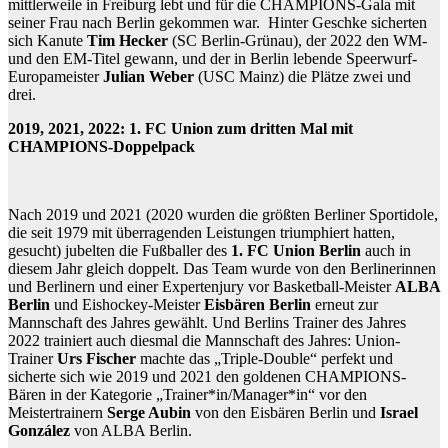
mittlerweile in Freiburg lebt und für die CHAMPIONS-Gala mit
seiner Frau nach Berlin gekommen war. Hinter Geschke sicherten
sich Kanute
Tim Hecker
(SC Berlin-Grünau), der 2022 den WM-
und den EM-Titel gewann, und der in Berlin lebende Speerwurf-
Europameister
Julian Weber
(USC Mainz) die Plätze zwei und
drei.
2019, 2021, 2022: 1. FC Union zum dritten Mal mit
CHAMPIONS-Doppelpack
Nach 2019 und 2021 (2020 wurden die größten Berliner Sportidole,
die seit 1979 mit überragenden Leistungen triumphiert hatten,
gesucht) jubelten die Fußballer des
1. FC Union Berlin
auch in
diesem Jahr gleich doppelt. Das Team
wurde von den Berlinerinnen
und Berlinern und einer Expertenjury vor Basketball-Meister
ALBA
Berlin
und Eishockey-Meister
Eisbären Berlin
erneut zur
Mannschaft des Jahres gewählt. Und Berlins Trainer des Jahres
2022 trainiert auch diesmal die Mannschaft des Jahres: Union-
Trainer
Urs Fischer
machte das „Triple-Double“ perfekt und
sicherte sich wie 2019 und 2021 den goldenen CHAMPIONS-
Bären in der Kategorie „Trainer*in/Manager*in“ vor den
Meistertrainern
Serge Aubin
von den Eisbären Berlin und
Israel
González
von ALBA Berlin.