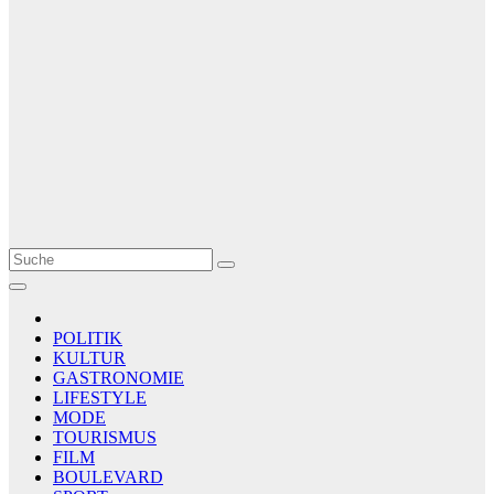
Le Matin
AGENCE DE PRESSE
POLITIK
KULTUR
GASTRONOMIE
LIFESTYLE
MODE
TOURISMUS
FILM
BOULEVARD