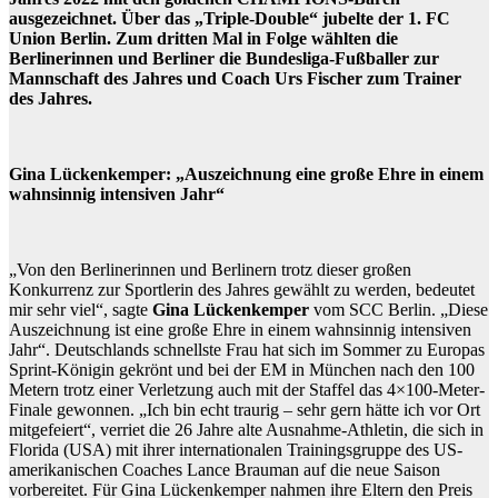
ausgezeichnet. Über das „Triple-Double“ jubelte der 1. FC
Union Berlin. Zum dritten Mal in Folge wählten die
Berlinerinnen und Berliner die Bundesliga-Fußballer zur
Mannschaft des Jahres und Coach Urs Fischer zum Trainer
des Jahres.
Gina Lückenkemper: „Auszeichnung eine große Ehre in einem
wahnsinnig intensiven Jahr“
„Von den Berlinerinnen und Berlinern trotz dieser großen
Konkurrenz zur Sportlerin des Jahres gewählt zu werden, bedeutet
mir sehr viel“, sagte
Gina Lückenkemper
vom SCC Berlin. „Diese
Auszeichnung ist eine große Ehre in einem wahnsinnig intensiven
Jahr“. Deutschlands schnellste Frau hat sich im Sommer zu Europas
Sprint-Königin gekrönt und bei der EM in München nach den 100
Metern trotz einer Verletzung auch mit der Staffel das 4×100-Meter-
Finale gewonnen. „Ich bin echt traurig – sehr gern hätte ich vor Ort
mitgefeiert“, verriet die 26 Jahre alte Ausnahme-Athletin, die sich in
Florida (USA) mit ihrer internationalen Trainingsgruppe des US-
amerikanischen Coaches Lance Brauman auf die neue Saison
vorbereitet. Für Gina Lückenkemper nahmen ihre Eltern den Preis