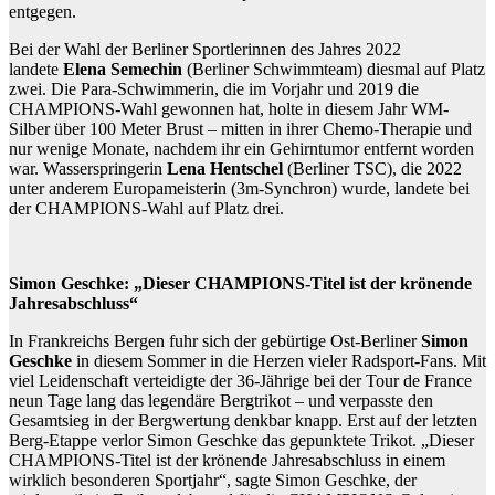
entgegen.
Bei der Wahl der Berliner Sportlerinnen des Jahres 2022
landete
Elena Semechin
(Berliner Schwimmteam) diesmal auf Platz
zwei. Die Para-Schwimmerin, die im Vorjahr und 2019 die
CHAMPIONS-Wahl gewonnen hat, holte in diesem Jahr WM-
Silber über 100 Meter Brust – mitten in ihrer Chemo-Therapie und
nur wenige Monate, nachdem ihr ein Gehirntumor entfernt worden
war. Wasserspringerin
Lena Hentschel
(Berliner TSC), die 2022
unter anderem Europameisterin (3m-Synchron) wurde, landete bei
der CHAMPIONS-Wahl auf Platz drei.
Simon Geschke: „Dieser CHAMPIONS-Titel ist der krönende
Jahresabschluss“
In Frankreichs Bergen fuhr sich der gebürtige Ost-Berliner
Simon
Geschke
in diesem Sommer in die Herzen vieler Radsport-Fans. Mit
viel Leidenschaft verteidigte der 36-Jährige bei der Tour de France
neun Tage lang das legendäre Bergtrikot – und verpasste den
Gesamtsieg in der Bergwertung denkbar knapp. Erst auf der letzten
Berg-Etappe verlor Simon Geschke das gepunktete Trikot. „Dieser
CHAMPIONS-Titel ist der krönende Jahresabschluss in einem
wirklich besonderen Sportjahr“, sagte Simon Geschke, der