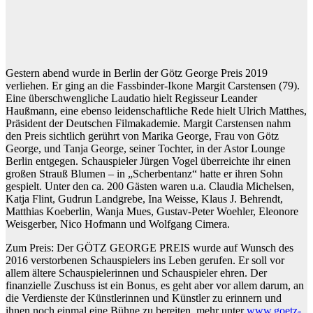
Gestern abend wurde in Berlin der Götz George Preis 2019
verliehen. Er ging an die Fassbinder-Ikone Margit Carstensen (79).
Eine überschwengliche Laudatio hielt Regisseur Leander
Haußmann, eine ebenso leidenschaftliche Rede hielt Ulrich Matthes,
Präsident der Deutschen Filmakademie. Margit Carstensen nahm
den Preis sichtlich gerührt von Marika George, Frau von Götz
George, und Tanja George, seiner Tochter, in der Astor Lounge
Berlin entgegen. Schauspieler Jürgen Vogel überreichte ihr einen
großen Strauß Blumen – in „Scherbentanz“ hatte er ihren Sohn
gespielt. Unter den ca. 200 Gästen waren u.a. Claudia Michelsen,
Katja Flint, Gudrun Landgrebe, Ina Weisse, Klaus J. Behrendt,
Matthias Koeberlin, Wanja Mues, Gustav-Peter Woehler, Eleonore
Weisgerber, Nico Hofmann und Wolfgang Cimera.
Zum Preis: Der GÖTZ GEORGE PREIS wurde auf Wunsch des
2016 verstorbenen Schauspielers ins Leben gerufen. Er soll vor
allem ältere Schauspielerinnen und Schauspieler ehren. Der
finanzielle Zuschuss ist ein Bonus, es geht aber vor allem darum, an
die Verdienste der Künstlerinnen und Künstler zu erinnern und
ihnen noch einmal eine Bühne zu bereiten. mehr unter
www.goetz-