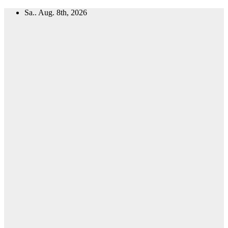
Zum
Sa.. Aug. 8th, 2026
Inhalt
springen