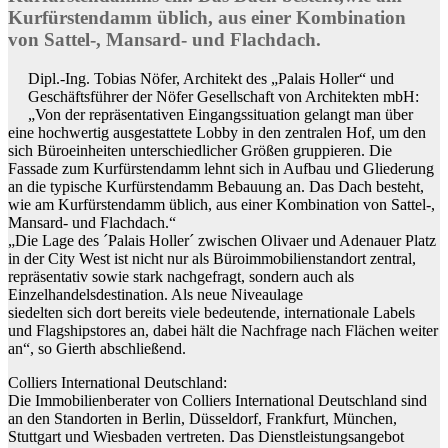
Kurfürstendamm üblich, aus einer Kombination
von Sattel-, Mansard- und Flachdach.
Dipl.-Ing. Tobias Nöfer, Architekt des „Palais Holler“ und
Geschäftsführer der Nöfer Gesellschaft von Architekten mbH:
„Von der repräsentativen Eingangssituation gelangt man über
eine hochwertig ausgestattete Lobby in den zentralen Hof, um den
sich Büroeinheiten unterschiedlicher Größen gruppieren. Die
Fassade zum Kurfürstendamm lehnt sich in Aufbau und Gliederung
an die typische Kurfürstendamm Bebauung an. Das Dach besteht,
wie am Kurfürstendamm üblich, aus einer Kombination von Sattel-,
Mansard- und Flachdach.“
„Die Lage des ´Palais Holler´ zwischen Olivaer und Adenauer Platz
in der City West ist nicht nur als Büroimmobilienstandort zentral,
repräsentativ sowie stark nachgefragt, sondern auch als
Einzelhandelsdestination. Als neue Niveaulage
siedelten sich dort bereits viele bedeutende, internationale Labels
und Flagshipstores an, dabei hält die Nachfrage nach Flächen weiter
an“, so Gierth abschließend.
Colliers International Deutschland:
Die Immobilienberater von Colliers International Deutschland sind
an den Standorten in Berlin, Düsseldorf, Frankfurt, München,
Stuttgart und Wiesbaden vertreten. Das Dienstleistungsangebot