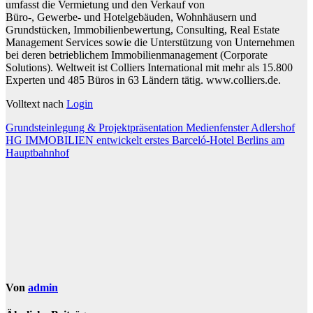
umfasst die Vermietung und den Verkauf von
Büro-, Gewerbe- und Hotelgebäuden, Wohnhäusern und
Grundstücken, Immobilienbewertung, Consulting, Real Estate
Management Services sowie die Unterstützung von Unternehmen
bei deren betrieblichem Immobilienmanagement (Corporate
Solutions). Weltweit ist Colliers International mit mehr als 15.800
Experten und 485 Büros in 63 Ländern tätig. www.colliers.de.
Volltext nach
Login
Beitragsnavigation
Grundsteinlegung & Projektpräsentation Medienfenster Adlershof
HG IMMOBILIEN entwickelt erstes Barceló-Hotel Berlins am
Hauptbahnhof
Von
admin