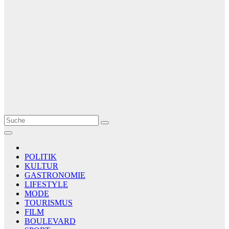
Le Matin
AGENCE DE PRESSE
POLITIK
KULTUR
GASTRONOMIE
LIFESTYLE
MODE
TOURISMUS
FILM
BOULEVARD