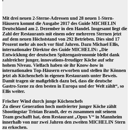
Mit drei neuen 2-Sterne-Adressen und 28 neuen 1-Stern-
Häusern kommt die Ausgabe 2017 des Guide MICHELIN
Deutschland am 2. Dezember in den Handel. Insgesamt liegt die
Zahl der Restaurants mit einem oder mehreren Sternen jetzt
auf dem neuen Höchststand von 292 Betrieben. Dies sind 17
Prozent mehr als noch vor fünf Jahren. Dazu Michael Ellis,
internationaler Direktor des Guide MICHELIN: „Die
Entwicklung der deutschen Spitzengastronomie bleibt dank
zahlreicher junger, innovations-freudiger Köche auf sehr
hohem Niveau. Vielfach haben sie ihr Know-how in
internationalen Top-Häusern erworben und stellen ihr Können
jetzt als Küchenchefs in eigenen Restaurants unter Beweis.
Damit tragen sie maßgeblich dazu bei, dass die deutsche
Gastro-Szene zu den besten in Europa und der Welt zählt“, so
Ellis weiter.
Frischer Wind durch junge Küchenchefs
Zu dieser Generation hoch motivierter junger Köche zählt
Shootingstar Tristan Brandt, der es zusammen mit seinem
Team geschafft hat, dem Restaurant „Opus V“ in Mannheim
innerhalb von nur zwei Jahren den zweiten MICHELIN Stern
zu erkochen.