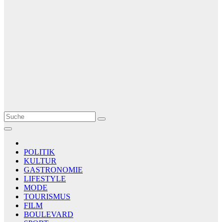
Le Matin
AGENCE DE PRESSE
POLITIK
KULTUR
GASTRONOMIE
LIFESTYLE
MODE
TOURISMUS
FILM
BOULEVARD