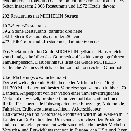
renommierten Hotel- und Gastronomieführers empfiehlt auf 1.176
Seiten insgesamt 2.306 Restaurants und 1.972 Hotels, davon:
292 Restaurants mit MICHELIN Sternen
10 3-Sterne-Restaurants
39 2-Sterne-Restaurants, darunter drei neue
243 1-Stern-Restaurants, darunter 28 neue
472 „Bib Gourmand“-Restaurants, darunter 60 neue
Das Spektrum der im Guide MICHELIN gelisteten Häuser reicht
vom Landgasthof über das Gourmetlokal bis hin zur gut geführten
Familienpension. Darüber hinaus listet der Guide MICHELIN
zahlreiche Wellness-Hotels bis hin zu traditionsreichen Grandhotels.
Über Michelin (www.michelin.de)
Der weltweit agierende Reifenhersteller Michelin beschäftigt
111.700 Mitarbeiter und besitzt Vertriebsorganisationen in über 170
Ländern. Angespornt von der Vision einer umweltverträglichen
Mobilität entwickelt, produziert und verkauft das Unternehmen
Reifen für nahezu alle Fahrzeugarten, wie Flugzeuge, Automobile,
Fahrräder, Erdbewegungsmaschinen, Ackerschlepper,
Lastkraftwagen und Motorräder. Produziert wird in 68 Werken in 17
Ländern auf 5 Kontinenten. Um seine anspruchsvollen Produkte
und Technologien permanent weiterzuentwickeln, besitzt Michelin
Versuchs- und Entwicklungszentren in Europa, den USA und Japan.