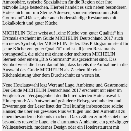
Atmosphäre, typische Spezialitäten für die Region oder ihre
reizvolle Lage bestechen. Hierbei handelt es sich neben besonderen
Hotels nicht nur um Sterne-Adressen, sondern ebenso um „Bib
Gourmand“-Häuser, aber auch bodenständige Restaurants mit
Lokalkolorit und guter Küche.
MICHELIN Teller weist auf „eine Küche von guter Qualität“ hin
Erstmals erscheint im Guide MICHELIN Deutschland 2017 auch
ein neues Symbol, der MICHELIN Teller. Das Piktogramm steht für
„eine Küche von guter Qualität“ und ist all jenen Restaurants
vorangestellt, die nicht mit einem oder mehreren MICHELIN
Sternen oder einem „Bib Gourmand“ ausgezeichnet sind. Das
Symbol weist die Leser darauf hin, dass bereits die Aufnahme in die
Auswahl des Guide MICHELIN als Zeichen für eine
Küchenleistung über dem Durchschnitt zu werten ist.
Neue Hotelauswahl legt Wert auf Lage, Ambiente und Gastronomie
Der Guide MICHELIN Deutschland 2017 erscheint mit einer im
Vergleich zur Vergangenheit deutlich reduzierten Hotelauswahl.
Hintergrund: Als Antwort auf geänderte Reisegewohnheiten und
Erwartungen der Leser listet der Titel künftig insbesondere solche
Häuser, die über ein gewisses Plus verfügen und den Aufenthalt zu
einem besonderen Erlebnis machen. Dazu zählen zum Beispiel eine
besonders reizvolle Lage, ein charmantes Ambiente, ein großzügiger
Wellnessbereich, modernes Design oder ein Hotelrestaurant mit