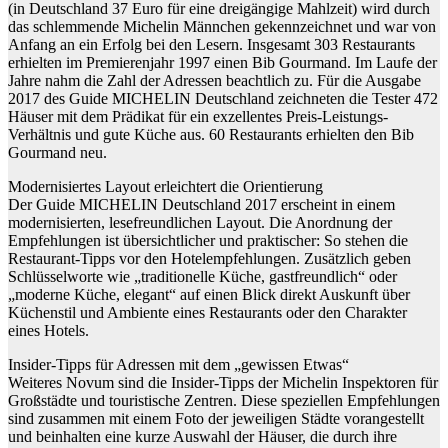
(in Deutschland 37 Euro für eine dreigängige Mahlzeit) wird durch
das schlemmende Michelin Männchen gekennzeichnet und war von
Anfang an ein Erfolg bei den Lesern. Insgesamt 303 Restaurants
erhielten im Premierenjahr 1997 einen Bib Gourmand. Im Laufe der
Jahre nahm die Zahl der Adressen beachtlich zu. Für die Ausgabe
2017 des Guide MICHELIN Deutschland zeichneten die Tester 472
Häuser mit dem Prädikat für ein exzellentes Preis-Leistungs-
Verhältnis und gute Küche aus. 60 Restaurants erhielten den Bib
Gourmand neu.
Modernisiertes Layout erleichtert die Orientierung
Der Guide MICHELIN Deutschland 2017 erscheint in einem
modernisierten, lesefreundlichen Layout. Die Anordnung der
Empfehlungen ist übersichtlicher und praktischer: So stehen die
Restaurant-Tipps vor den Hotelempfehlungen. Zusätzlich geben
Schlüsselworte wie „traditionelle Küche, gastfreundlich“ oder
„moderne Küche, elegant“ auf einen Blick direkt Auskunft über
Küchenstil und Ambiente eines Restaurants oder den Charakter
eines Hotels.
Insider-Tipps für Adressen mit dem „gewissen Etwas“
Weiteres Novum sind die Insider-Tipps der Michelin Inspektoren für
Großstädte und touristische Zentren. Diese speziellen Empfehlungen
sind zusammen mit einem Foto der jeweiligen Städte vorangestellt
und beinhalten eine kurze Auswahl der Häuser, die durch ihre