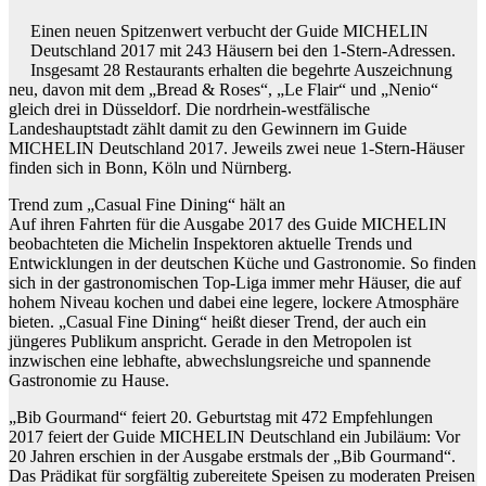
Einen neuen Spitzenwert verbucht der Guide MICHELIN
Deutschland 2017 mit 243 Häusern bei den 1-Stern-Adressen.
Insgesamt 28 Restaurants erhalten die begehrte Auszeichnung
neu, davon mit dem „Bread & Roses“, „Le Flair“ und „Nenio“
gleich drei in Düsseldorf. Die nordrhein-westfälische
Landeshauptstadt zählt damit zu den Gewinnern im Guide
MICHELIN Deutschland 2017. Jeweils zwei neue 1-Stern-Häuser
finden sich in Bonn, Köln und Nürnberg.
Trend zum „Casual Fine Dining“ hält an
Auf ihren Fahrten für die Ausgabe 2017 des Guide MICHELIN
beobachteten die Michelin Inspektoren aktuelle Trends und
Entwicklungen in der deutschen Küche und Gastronomie. So finden
sich in der gastronomischen Top-Liga immer mehr Häuser, die auf
hohem Niveau kochen und dabei eine legere, lockere Atmosphäre
bieten. „Casual Fine Dining“ heißt dieser Trend, der auch ein
jüngeres Publikum anspricht. Gerade in den Metropolen ist
inzwischen eine lebhafte, abwechslungsreiche und spannende
Gastronomie zu Hause.
„Bib Gourmand“ feiert 20. Geburtstag mit 472 Empfehlungen
2017 feiert der Guide MICHELIN Deutschland ein Jubiläum: Vor
20 Jahren erschien in der Ausgabe erstmals der „Bib Gourmand“.
Das Prädikat für sorgfältig zubereitete Speisen zu moderaten Preisen