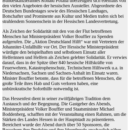
Bundeskanzleramtes Ronald Pofalla überzeugten sich ebenfalls von
den vielen Angeboten der hessischen Aussteller. Abgeordnete des
Deutschen Bundestages sowie des Hessischen Landtages,
Botschafter und Prominente aus Kultur und Medien trafen sich bei
strahlendem Sonnenschein in der Hessischen Landesvertretung.
Als Zeichen der Solidarität mit den von der Flut betroffenen
Menschen hat Ministerpräsident Volker Bouffier zu Spenden
aufgerufen. Die „Aktion Deutschland Hilft“ war mit Vertretern der
Johanniter-Unfallhilfe vor Ort. Der Hessische Ministerpräsident
würdigte den beispielhaften und selbstlosen Einsatz aller
Helferinnen und Helfern als Zeichen gelebter Solidarität. Er verwies
darauf, dass in der Spitze über 840 hessische Hilfskräfte von
Feuerwehren, Katastrophenschutz, Technischem Hilfswerk u.a. in
Niedersachsen, Sachsen und Sachsen-Anhalt im Einsatz waren.
Minister Bouffier betonte, dass für die betroffenen Menschen, die
große Teile ihres Hab und Guts verloren haben, eine
unbürokratische Soforthilfe notwendig ist.
Das Hessenfest dient in seiner zwölfjährigen Tradition dem
Austausch und der Begegnung. Die Gastgeber des Abends,
Ministerpräsident Volker Bouffier und Staatsminister Michael
Boddenberg, schafften mit der Veranstaltung einen Rahmen, um die
Stärken des Landes Hessen in der Hauptstadt zu präsentieren.
Bereichert wurde der Abend durch über 50 Sponsoren, die
Besuchern ihre Produkte und ihre Ideenfreude anschaulich näher