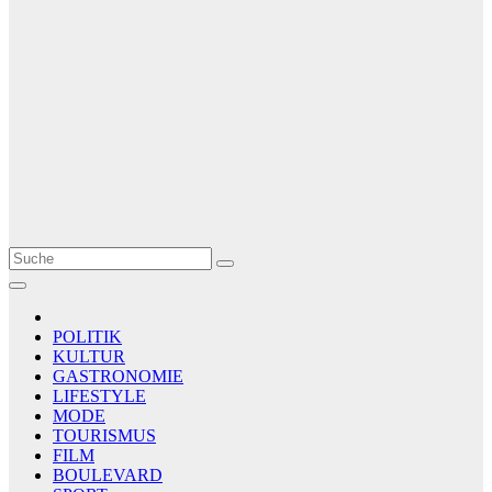
Le Matin
AGENCE DE PRESSE
POLITIK
KULTUR
GASTRONOMIE
LIFESTYLE
MODE
TOURISMUS
FILM
BOULEVARD