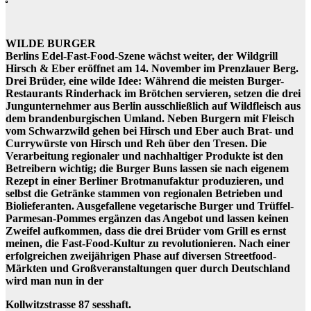
WILDE BURGER
Berlins Edel-Fast-Food-Szene wächst weiter, der Wildgrill
Hirsch & Eber eröffnet am 14. November im Prenzlauer Berg.
Drei Brüder, eine wilde Idee: Während die meisten Burger-
Restaurants Rinderhack im Brötchen servieren, setzen die drei
Jungunternehmer aus Berlin ausschließlich auf Wildfleisch aus
dem brandenburgischen Umland. Neben Burgern mit Fleisch
vom Schwarzwild gehen bei Hirsch und Eber auch Brat- und
Currywürste von Hirsch und Reh über den Tresen. Die
Verarbeitung regionaler und nachhaltiger Produkte ist den
Betreibern wichtig; die Burger Buns lassen sie nach eigenem
Rezept in einer Berliner Brotmanufaktur produzieren, und
selbst die Getränke stammen von regionalen Betrieben und
Biolieferanten. Ausgefallene vegetarische Burger und Trüffel-
Parmesan-Pommes ergänzen das Angebot und lassen keinen
Zweifel aufkommen, dass die drei Brüder vom Grill es ernst
meinen, die Fast-Food-Kultur zu revolutionieren. Nach einer
erfolgreichen zweijährigen Phase auf diversen Streetfood-
Märkten und Großveranstaltungen quer durch Deutschland
wird man nun in der
Kollwitzstrasse 87 sesshaft.