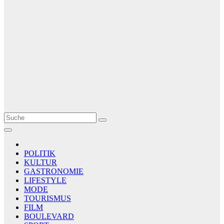
Le Matin
AGENCE DE PRESSE
POLITIK
KULTUR
GASTRONOMIE
LIFESTYLE
MODE
TOURISMUS
FILM
BOULEVARD