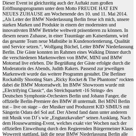
Dieser Event ist gleichzeitig auch der Auftakt zum großen
Eröffnungsprogramm unter dem Motto FREUDE HAT EIN
NEUES ZUHAUSE am Wochenende des 10. und 11. Mai 2014.
„Als Leiter der BMW Niederlassung Berlin freue ich mich, unsere
starken Marken und Produkte in einem der modernsten und
innovativsten BMW Betriebe weltweit präsentieren zu können. In
diesem neuen Zuhause, in einer Traumlage am Kaiserdamm, wird
das gesamte Team neue Maßstäbe in Kundenorientierung, Qualität
und Service setzen.“, Wolfgang Büchel, Leiter BMW Niederlassung
Berlin. Die Gäste konnten im Rahmen eines Walking Dinner durch
die verschiedenen Markenwelten von BMW, MINI und BMW
Motorrad live erleben. Die Begrüßung der Gäste erfolgte durch die
Moderatorin des Abends, Judith Rakers. Passend zur jeweiligen
Markenwelt wurde das weitere Programm gestaltet. Die Berliner
Rockabilly Shooting Stars „Ricky Rocket & The Phantoms“ rockten
dabei die BMW Motorradwelt. Im BMW Showroom wurde mit
„Electrifying Classic“, das Streichquartett ›16 Strings‹ des
Deutschen Symphonie-Orchesters Berlin und Johann Fanger, die
offizielle Berlin-Premiere des BMW i8 untermalt. Bei MINI Berlin
trat – live on stage – der Musiker und Produzent KID SIMIUS mit
Sängerin Odara del Sol auf. Der Abend fand dann unter anderem
mit Musik von DJ´s wie „Engtanzkavalier“ seinen Ausklang. Nach
dem Housewarming-Event, welches exakt vier Wochen nach der
offiziellen Einweihung durch den Regierenden Bürgermeister Klaus
Wowereit stattfand, lädt die neue BMW Niederlassung Berlin alle