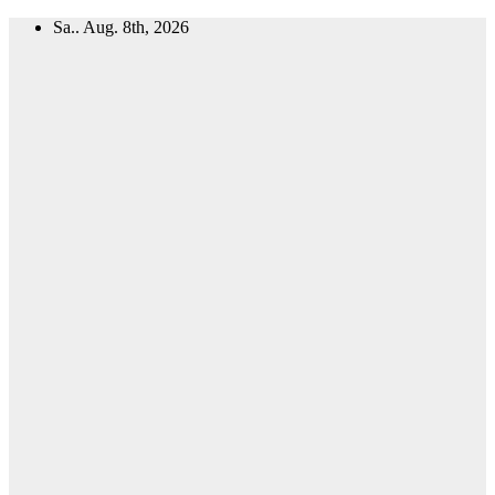
Zum
Sa.. Aug. 8th, 2026
Inhalt
springen