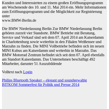
Kunden und Interessierten zu einem großen Eröffnungsprogramm
am Wochenende des 10. und 11. Mai 2014 ein. Mehr Informationen
zum Eröffnungsprogramm und die Möglichkeit zur Registrierung
unter
www.BMW-Berlin.de
Die BMW Niederlassung Berlin Zur BMW Niederlassung Berlin
gehören zurzeit vier Standorte. BMW Betriebe mit Beratung,
Service und Verkauf sind seit dem 07. April 2014 am Kaiserdamm
in Charlottenburg sowie weiterhin in den Filialen Weißensee und
Marzahn zu finden. Die MINI Vollbetriebe befinden sich im neuen
MINI Kubus am Kaiserdamm und weiterhin in Marzahn. Das
BMW Motorrad Zentrum befindet sich seit dem 07. April ebenfalls
am Standort Kaiserdamm. Das Unternehmen beschäftigt 492
Mitarbeiter, darunter 51 Auszubildende
Volltext nach
Login
Beitragsnavigation
Philips Bluetooth Speaker – elegant und soundgewaltig
BITKOM Sommerfest für Politik und Presse 2014