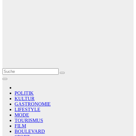
Le Matin
AGENCE DE PRESSE
POLITIK
KULTUR
GASTRONOMIE
LIFESTYLE
MODE
TOURISMUS
FILM
BOULEVARD