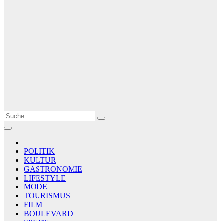
Le Matin
AGENCE DE PRESSE
POLITIK
KULTUR
GASTRONOMIE
LIFESTYLE
MODE
TOURISMUS
FILM
BOULEVARD