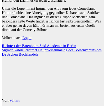
Humor den Lachmuskel jeden Zuschauers.
Unter die Lupe nimmt Ingmar den Albtraum jedes Comedians:
Humorphobie, eine Abneigung gegenüber Kabarettisten, Satiriker
und Comedians. Das Ingmar zu dieser Gruppe Menschen ganz
besonders nette Worte findet, ist schon fast selbstverständlich. Was
er aber genau davon hält, hört man am besten aus erster Quelle
direkt auf der Comedy-Bühne.
Volltext nach
Login
Beitragsnavigation
Richtfest der Barenboim-Said Akademie in Berlin
Sigmar Gabriel eröffnet Hauptversammlung des Börsenvereins des
Deutschen Buchhandels
Von
admin