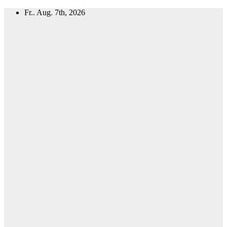
Zum
Fr.. Aug. 7th, 2026
Inhalt
springen