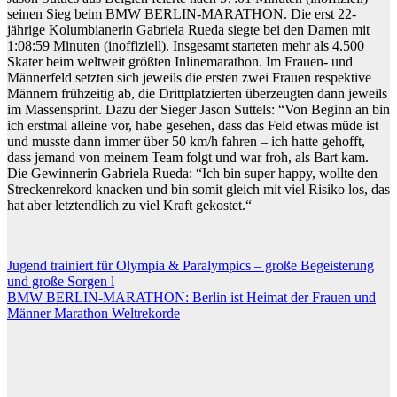
seinen Sieg beim BMW BERLIN-MARATHON. Die erst 22-
jährige Kolumbianerin Gabriela Rueda siegte bei den Damen mit
1:08:59 Minuten (inoffiziell). Insgesamt starteten mehr als 4.500
Skater beim weltweit größten Inlinemarathon. Im Frauen- und
Männerfeld setzten sich jeweils die ersten zwei Frauen respektive
Männern frühzeitig ab, die Drittplatzierten überzeugten dann jeweils
im Massensprint. Dazu der Sieger Jason Suttels: “Von Beginn an bin
ich erstmal alleine vor, habe gesehen, dass das Feld etwas müde ist
und musste dann immer über 50 km/h fahren – ich hatte gehofft,
dass jemand von meinem Team folgt und war froh, als Bart kam.
Die Gewinnerin Gabriela Rueda: “Ich bin super happy, wollte den
Streckenrekord knacken und bin somit gleich mit viel Risiko los, das
hat aber letztendlich zu viel Kraft gekostet.“
Beitragsnavigation
Jugend trainiert für Olympia & Paralympics – große Begeisterung
und große Sorgen l
BMW BERLIN-MARATHON: Berlin ist Heimat der Frauen und
Männer Marathon Weltrekorde