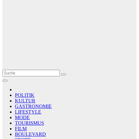
Le Matin
AGENCE DE PRESSE
POLITIK
KULTUR
GASTRONOMIE
LIFESTYLE
MODE
TOURISMUS
FILM
BOULEVARD