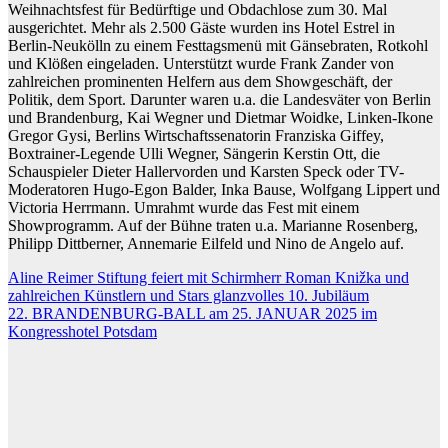
Weihnachtsfest für Bedürftige und Obdachlose zum 30. Mal
ausgerichtet. Mehr als 2.500 Gäste wurden ins Hotel Estrel in
Berlin-Neukölln zu einem Festtagsmenü mit Gänsebraten, Rotkohl
und Klößen eingeladen. Unterstützt wurde Frank Zander von
zahlreichen prominenten Helfern aus dem Showgeschäft, der
Politik, dem Sport. Darunter waren u.a. die Landesväter von Berlin
und Brandenburg, Kai Wegner und Dietmar Woidke, Linken-Ikone
Gregor Gysi, Berlins Wirtschaftssenatorin Franziska Giffey,
Boxtrainer-Legende Ulli Wegner, Sängerin Kerstin Ott, die
Schauspieler Dieter Hallervorden und Karsten Speck oder TV-
Moderatoren Hugo-Egon Balder, Inka Bause, Wolfgang Lippert und
Victoria Herrmann. Umrahmt wurde das Fest mit einem
Showprogramm. Auf der Bühne traten u.a. Marianne Rosenberg,
Philipp Dittberner, Annemarie Eilfeld und Nino de Angelo auf.
Beitragsnavigation
Aline Reimer Stiftung feiert mit Schirmherr Roman Knižka und
zahlreichen Künstlern und Stars glanzvolles 10. Jubiläum
22. BRANDENBURG-BALL am 25. JANUAR 2025 im
Kongress­hotel Potsdam