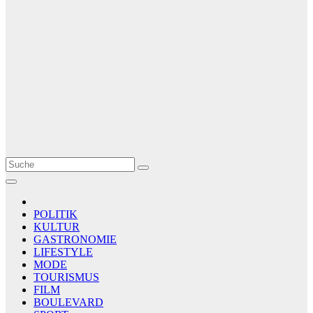
Le Matin
AGENCE DE PRESSE
POLITIK
KULTUR
GASTRONOMIE
LIFESTYLE
MODE
TOURISMUS
FILM
BOULEVARD