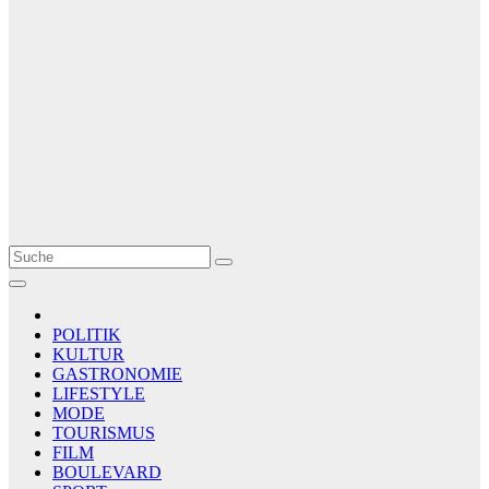
Le Matin
AGENCE DE PRESSE
POLITIK
KULTUR
GASTRONOMIE
LIFESTYLE
MODE
TOURISMUS
FILM
BOULEVARD