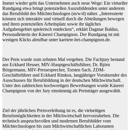
Immer wieder geht das Unternehmen auch neue Wege: Ein virtueller
Rundgang etwa bringt potenziellen Auszubildenden unter anderem
das Berufsbild des Milchtechnologen (m/w/d) näher. „Interessierte
können sich interaktiv und virtuell durch die Abteilungen bewegen
und ihren potenziellen Arbeitsplatz sowie ihr tägliches
Aufgabengebiet spielerisch entdecken“, erklärt Dagmar Baldus,
Personalleiterin der Käserei Champignon. Der Rundgang ist mit
wenigen Klicks abrufbar unter karriere-bei-champignon.de.
Der Preis wurde zum zehnten Mal vergeben. Die Fachjury bestand
aus Eckhard Heuser, MIV-Hauptgeschäftsführer, Dr. Björn
Börgermann, MIV-Pressesprecher, Torsten Sach, ZDM-
Geschäftsführer und Eckhard Rimkus, langjähriger Vorsitzender des
Ausschusses für Berufsbildung in der deutschen Milchwirtschaft.
Unter den zahlreichen hochwertigen Bewerbungen wurde Käserei
Champignon von der Jury einstimmig als Preisträger ausgewählt.
Ziel der jährlichen Preisverleihung ist es, die vielseitigen
Berufsmöglichkeiten in der Milchwirtschaft hervorzuheben. Die
technisch anspruchsvollen und modernen Berufsbilder vom
Milchtechnologen bis zum Milchwirtschaftlichen Laboranten