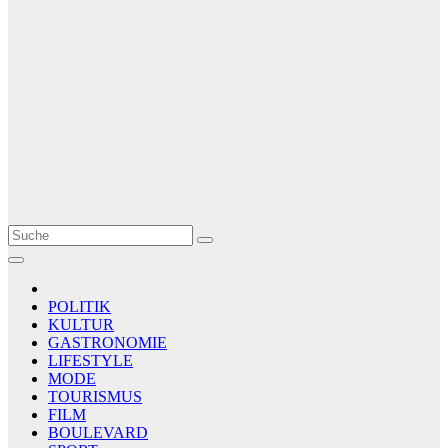
Le Matin
AGENCE DE PRESSE
POLITIK
KULTUR
GASTRONOMIE
LIFESTYLE
MODE
TOURISMUS
FILM
BOULEVARD