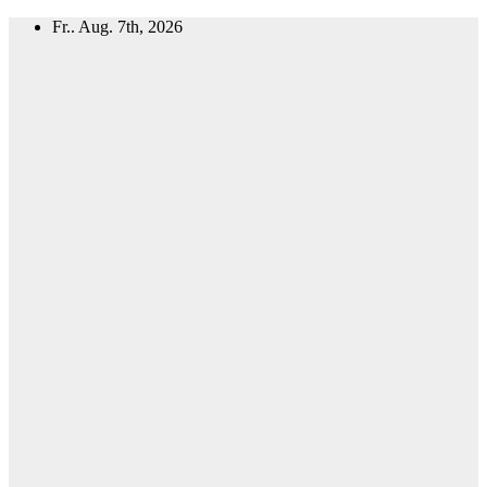
Zum
Fr.. Aug. 7th, 2026
Inhalt
springen