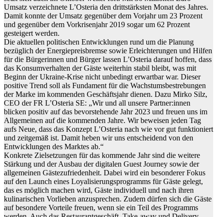
Umsatz verzeichnete L’Osteria den drittstärksten Monat des Jahres.
Damit konnte der Umsatz gegenüber dem Vorjahr um 23 Prozent
und gegenüber dem Vorkrisenjahr 2019 sogar um 62 Prozent
gesteigert werden.
Die aktuellen politischen Entwicklungen rund um die Planung
bezüglich der Energiepreisbremse sowie Erleichterungen und Hilfen
für die Bürgerinnen und Bürger lassen L’Osteria darauf hoffen, dass
das Konsumverhalten der Gäste weiterhin stabil bleibt, was mit
Beginn der Ukraine-Krise nicht unbedingt erwartbar war. Dieser
positive Trend soll als Fundament für die Wachstumsbestrebungen
der Marke im kommenden Geschäftsjahr dienen. Dazu Mirko Silz,
CEO der FR L’Osteria SE: „Wir und all unsere Partner:innen
blicken positiv auf das bevorstehende Jahr 2023 und freuen uns im
Allgemeinen auf die kommenden Jahre. Wir beweisen jeden Tag
aufs Neue, dass das Konzept L’Osteria nach wie vor gut funktioniert
und zeitgemäß ist. Damit heben wir uns entscheidend von den
Entwicklungen des Marktes ab.“
Konkrete Zielsetzungen für das kommende Jahr sind die weitere
Stärkung und der Ausbau der digitalen Guest Journey sowie der
allgemeinen Gästezufriedenheit. Dabei wird ein besonderer Fokus
auf den Launch eines Loyalisierungsprogramms für Gäste gelegt,
das es möglich machen wird, Gäste individuell und nach ihren
kulinarischen Vorlieben anzusprechen. Zudem dürfen sich die Gäste
auf besondere Vorteile freuen, wenn sie ein Teil des Programms
werden. Auch das Restaurantgeschäft, Take-away und Delivery