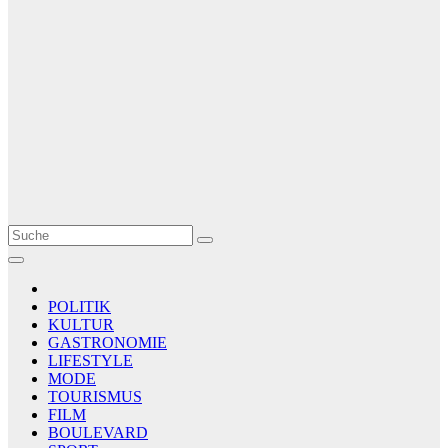
Le Matin
AGENCE DE PRESSE
POLITIK
KULTUR
GASTRONOMIE
LIFESTYLE
MODE
TOURISMUS
FILM
BOULEVARD