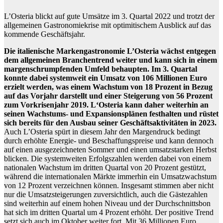
L’Osteria blickt auf gute Umsätze im 3. Quartal 2022 und trotzt der
allgemeinen Gastronomiekrise mit optimitischem Ausblick auf das
kommende Geschäftsjahr.
Die italienische Markengastronomie L’Osteria wächst entgegen
dem allgemeinen Branchentrend weiter und kann sich in einem
margenschrumpfenden Umfeld behaupten. Im 3. Quartal
konnte dabei systemweit ein Umsatz von 106 Millionen Euro
erzielt werden, was einem Wachstum von 18 Prozent in Bezug
auf das Vorjahr darstellt und einer Steigerung von 56 Prozent
zum Vorkrisenjahr 2019. L‘Osteria kann daher weiterhin an
seinen Wachstums- und Expansionsplänen festhalten und rüstet
sich bereits für den Ausbau seiner Geschäftsaktivitäten in 2023.
Auch L’Osteria spürt in diesem Jahr den Margendruck bedingt
durch erhöhte Energie- und Beschaffungspreise und kann dennoch
auf einen ausgezeichneten Sommer und einen umsatzstarken Herbst
blicken. Die systemweiten Erfolgszahlen werden dabei von einem
nationalen Wachstum im dritten Quartal von 20 Prozent gestützt,
während die internationalen Märkte immerhin ein Umsatzwachstum
von 12 Prozent verzeichnen können. Insgesamt stimmen aber nicht
nur die Umsatzsteigerungen zuversichtlich, auch die Gästezahlen
sind weiterhin auf einem hohen Niveau und der Durchschnittsbon
hat sich im dritten Quartal um 4 Prozent erhöht. Der positive Trend
setzt sich auch im Oktober weiter fort. Mit 36 Millionen Euro