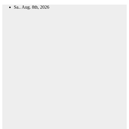
Zum
Sa.. Aug. 8th, 2026
Inhalt
springen