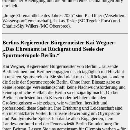
öffentlicher Beteiligung und die Stimmen einer fachkundigen Jury
ermittelt.
„Junge Ehrenamtliche des Jahres 2025“ sind Pia Diller (Versehrten-
Wassersport
Gemeinschaft), Lukas Teske (SC Tegeler Forst) und
Charlie-Sky Willers (MC Oberspree).
Berlins Regierender Bürgermeister Kai Wegner:
„Das Ehrenamt ist Rückgrat und Seele der
Sportmetropole Berlin.“
Kai Wegner, Regierender Bürgermeister von Berlin: „Tausende
Berlinerinnen und Berliner engagieren sich tagtäglich mit Herzblut
in unseren Sportvereinen. Sie sind nicht nur das Rückgrat, sondern
die Seele der Sportmetropole Berlin. Ohne ihren Einsatz gäbe es
keine lebendige Vereinslandschaft, keine Nachwuchsförderung und
keine sportliche Vielfalt, die Berlin so einzigartig macht. Ob bei
Breitensportfesten in den Kiezen oder bei internationalen
Großereignissen – sie zeigen, wie weltoffen, herzlich und
professionell diese Stadt ist. Ihre Erfahrung und Leidenschaft sind
ein unschätzbarer Vorteil für unsere Bewerbung um Olympische
und Paralympische Spiele. Ich danke allen Engagierten, dem
Landessportbund und der Feuersozietät Berlin Brandenburg für
ihren Beitrag. Lassen Sie uns gemeinsam für Olympia werben – für