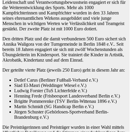
Leidenschaft und Verantwortungsbewusstsein engagiert er sich für
die Weiterentwicklung des Sports. Mehr als 1000
Kampfrichterinnen und Kampfrichter wurden in den 33 Jahren
seines ehrenamtlichen Wirkens ausgebildet und viele junge
Menschen in wichtigen Werten wie Verlässlichkeit und Teamgeist
gestärkt. Der zweite Platz ist mit 1000 Euro dotiert.
Den dritten Platz und die damit verbundenen 500 Euro sichert sich
Annika Waligora von der Turngemeinde in Berlin 1848 e.V.. Seit
bereits 18 Jahren engagiert sie sich mit zwölf Wochenstunden als
Übungsleiterin im Kindersport. Sie trainiert die Kinder in Artistik,
Akrobatik, Kindertanz und auf dem Einrad.
Der geteilte vierte Platz (jeweils 250 Euro) geht in diesem Jahr an:
Detlef Carus (Berliner Fußball-Verband e.V.)
Siad El-Masri (Weddinger Wiesel e.V.)
Ludwig Forster (TuS Lichterfelde e.V.)
Henning Frede (Frisbeesport Landesverband Berlin e.V.)
Brigitte Pommerenke (TSV Berlin-Wittenau 1896 e.V.)
Martin Schmidt (SG Handicap Berlin e.V.)
Jürgen Schuster (
Gehörlosen-Sportverband Berlin-
Brandenburg e.V.
)
Die Preisträgerinnen und Preisträger wurden in einer Wahl mittels