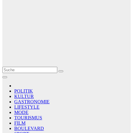
Le Matin
AGENCE DE PRESSE
POLITIK
KULTUR
GASTRONOMIE
LIFESTYLE
MODE
TOURISMUS
FILM
BOULEVARD