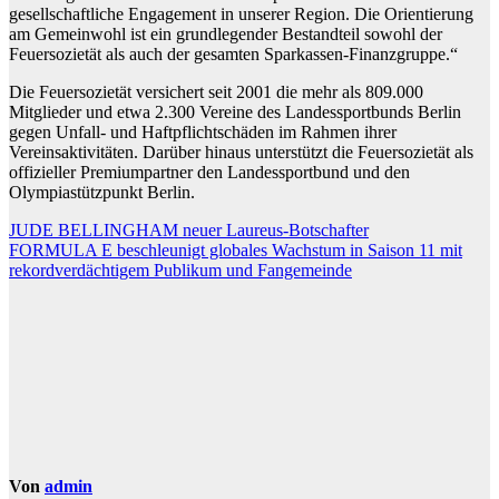
gesellschaftliche Engagement in unserer Region. Die Orientierung
am Gemeinwohl ist ein grundlegender Bestandteil sowohl der
Feuersozietät als auch der gesamten Sparkassen-Finanzgruppe.“
Die Feuersozietät versichert seit 2001 die mehr als 809.000
Mitglieder und etwa 2.300 Vereine des Landessportbunds Berlin
gegen Unfall- und Haftpflichtschäden im Rahmen ihrer
Vereinsaktivitäten. Darüber hinaus unterstützt die Feuersozietät als
offizieller Premiumpartner den Landessportbund und den
Olympiastützpunkt Berlin.
Beitragsnavigation
JUDE BELLINGHAM neuer Laureus-Botschafter
FORMULA E beschleunigt globales Wachstum in Saison 11 mit
rekordverdächtigem Publikum und Fangemeinde
Von
admin