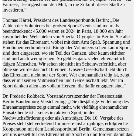
Fairness, Teamgeist und den Mut, in die Zukunft dieser Stadt zu
investieren.“
Thomas Härtel, Präsident des Landessportbunds Berlin: „Die
Zahlen der Volunteers bei großen Sport-Events sind mehr als
beeindruckend: 45.000 waren es 2024 in Paris, 18.000 ein Jahr
zuvor bei den Weltspielen von Special Olympics in Berlin. Sie alle
stehen für das Ehrenamt, wobei mit dem Amt Spaß, Spannung und
Emotionen verbunden ist. Einige der Volunteers sehen kaum Sport,
sind dort eingesetzt, wo sie Teil des Ganzen, aber kaum sichtbar
sind und auch wenig sehen. So geht es ganz vielen ehrenamtlich
tätigen Menschen. Wir sehen sie nicht im Scheinwerferlicht, aber
ohne sie würde das nicht brennen. Unsere Gesellschaft lebt durch
das Ehrenamt, nicht nur der Sport. Wer ehrenamtlich tätig ist, zeigt,
dass er mit seinen Mitmenschen und Gemeinschaft lebt. Wir im
Sport danken allen aus vollem Herzen, die dafür engagiert sind.“
Dr. Frederic Roßbeck, Vorstandsvorsitzender der Feuersozietät
Berlin Bandenburg Versicherung: „Die diesjährige Verleihung des
Ehrenamtspreises zeigt einmal mehr, wie vielfältig ehrenamtlicher
Einsatz heute ist – sei es im aktiven Sport, in der
Nachwuchsförderung oder als Amtsträger. Die 10. Vergabe des
Preises steht stellvertretend für unsere fast 25-jährige, erfolgreiche
Kooperation mit dem Landessportbund Berlin. Gemeinsam setzen
wir uns gezielt für das Ehrenamt im Sport ein und fördern damit das