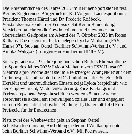
Die Ehrenamtlichen des Jahres 2025 im Berliner Sport stehen fest!
Berlins Regierender Bürgermeister Kai Wegner, Landesportbund-
Präsident Thomas Härtel und Dr. Frederic Roßbeck,
Vorstandsvorsitzender der Feuersozietät Berlin Bandenburg
Versicherung, ehrten die Gewinnerinnen und Gewinner und
überreichten Geldpreise am Abend des 7. Oktober 2025 im Roten
Rathaus. Die ersten drei Plätze belegen Lykka Maibaum (FSV
Hansa 07), Stephan Oertel (Berliner Schwimm-Verband e.V.) und
Annika Waligora (Turngemeinde in Berlin 1848 e.V.).
Sie ist gerade mal 19 Jahre jung und schon Berlins Ehrenamtliche
im Sport des Jahres 2025: Lykka Maibaum vom FSV Hansa 07.
Mehrmals pro Woche steht sie im Kreuzberger Wrangelkiez auf dem
Trainingsplatz und trainiert die D1-Juniorinnen des Vereins. Mit
Herzblut und unermüdlichem Einsatz zeigt Lykka bespielhaft, wie
bei Empowerment, Mädchen
Förderung, Kiez-Kickings und
Feriencamps neue Wege beschritten werden können. Zudem
absolviert sie aktuell ein Freiwilliges Soziales Jahr und engagiert
sich im Bereich der Politischen Bildung. Lykka erhält 1500 Euro
Preisgeld für ihr Engagement.
Platz zwei des Wettbewerbs geht an Stephan Oertel,
Schiedsrichterobmann, Ausbildungsleiter und Wettkampfrichter
beim Berliner Schwimm-Verband e.V.. Mit Fachwissen,