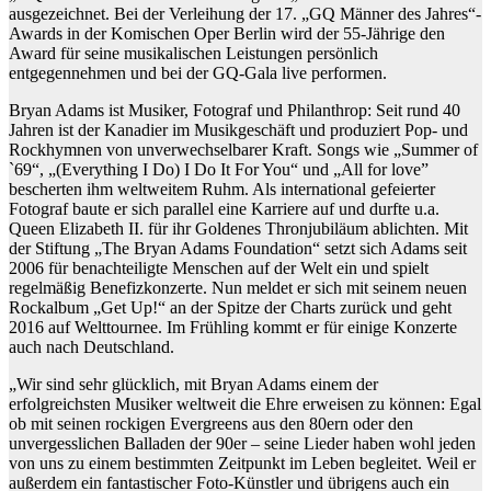
ausgezeichnet. Bei der Verleihung der 17. „GQ Männer des Jahres“-
Awards in der Komischen Oper Berlin wird der 55-Jährige den
Award für seine musikalischen Leistungen persönlich
entgegennehmen und bei der GQ-Gala live performen.
Bryan Adams ist Musiker, Fotograf und Philanthrop: Seit rund 40
Jahren ist der Kanadier im Musikgeschäft und produziert Pop- und
Rockhymnen von unverwechselbarer Kraft. Songs wie „Summer of
`69“, „(Everything I Do) I Do It For You“ und „All for love”
bescherten ihm weltweitem Ruhm. Als international gefeierter
Fotograf baute er sich parallel eine Karriere auf und durfte u.a.
Queen Elizabeth II. für ihr Goldenes Thronjubiläum ablichten. Mit
der Stiftung „The Bryan Adams Foundation“ setzt sich Adams seit
2006 für benachteiligte Menschen auf der Welt ein und spielt
regelmäßig Benefizkonzerte. Nun meldet er sich mit seinem neuen
Rockalbum „Get Up!“ an der Spitze der Charts zurück und geht
2016 auf Welttournee. Im Frühling kommt er für einige Konzerte
auch nach Deutschland.
„Wir sind sehr glücklich, mit Bryan Adams einem der
erfolgreichsten Musiker weltweit die Ehre erweisen zu können: Egal
ob mit seinen rockigen Evergreens aus den 80ern oder den
unvergesslichen Balladen der 90er – seine Lieder haben wohl jeden
von uns zu einem bestimmten Zeitpunkt im Leben begleitet. Weil er
außerdem ein fantastischer Foto-Künstler und übrigens auch ein