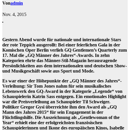
Von
admin
Nov. 4, 2015
Gestern Abend wurde für nationale und internationale Stars
der rote Teppich ausgerollt: Bei einer feierlichen Gala in der
Komischen Oper Berlin verlieh GQ Gentlemen’s Quarterly zum
17. Mal die „GQ Männer des Jahres“-Awards. In zehn
Kategorien ehrte das Männer-Stil-Magazin herausragende
Persönlichkeiten aus dem internationalen und deutschen Show-
und Musikgeschäft sowie aus Sport und Mode.
Es war einer der Höhepunkte der „GQ Männer des Jahres“-
Verleihung: Sir Tom Jones nahm für sein musikalisches
Lebenswerk den GQ-Award in der Kategorie „Legende“ von
Schauspielerin Katrin Sass entgegen. Ein emotionales Highlight
war die Preisverleihung an Schauspieler Til Schweiger.
Politiker Gregor Gysi überreichte ihm den Award als „GQ
Mann des Jahres 2015“ für sein Engagement in der
Flüchtlingshilfe. Die Auszeichnung als „Gentlewoman of the
Year“ erhielt eine der erfolgreichsten französischen
Schauspielerinnen und Ikone des europäischen Kinos, Isabelle