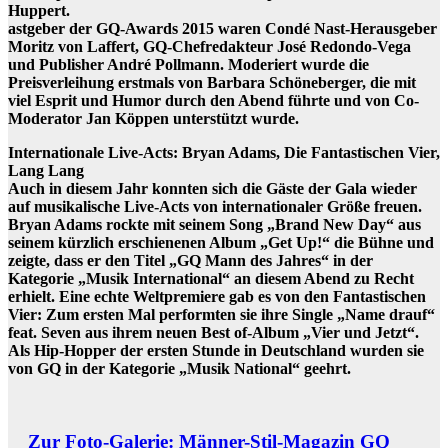
Huppert.
astgeber der GQ-Awards 2015 waren Condé Nast-Herausgeber
Moritz von Laffert, GQ-Chefredakteur José Redondo-Vega
und Publisher André Pollmann. Moderiert wurde die
Preisverleihung erstmals von Barbara Schöneberger, die mit
viel Esprit und Humor durch den Abend führte und von Co-
Moderator Jan Köppen unterstützt wurde.
Internationale Live-Acts: Bryan Adams, Die Fantastischen Vier,
Lang Lang
Auch in diesem Jahr konnten sich die Gäste der Gala wieder
auf musikalische Live-Acts von internationaler Größe freuen.
Bryan Adams rockte mit seinem Song „Brand New Day“ aus
seinem kürzlich erschienenen Album „Get Up!“ die Bühne und
zeigte, dass er den Titel „GQ Mann des Jahres“ in der
Kategorie „Musik International“ an diesem Abend zu Recht
erhielt. Eine echte Weltpremiere gab es von den Fantastischen
Vier: Zum ersten Mal performten sie ihre Single „Name drauf“
feat. Seven aus ihrem neuen Best of-Album „Vier und Jetzt“.
Als Hip-Hopper der ersten Stunde in Deutschland wurden sie
von GQ in der Kategorie „Musik National“ geehrt.
Zur Foto-Galerie: Männer-Stil-Magazin GQ