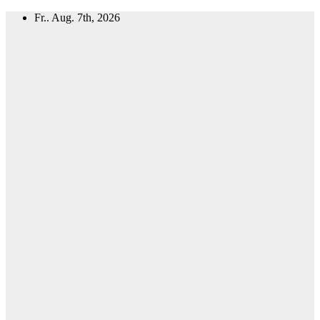
Zum
Fr.. Aug. 7th, 2026
Inhalt
springen