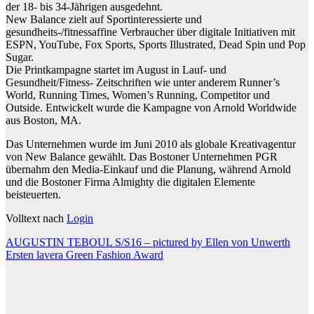
der 18- bis 34-Jährigen ausgedehnt.
New Balance zielt auf Sportinteressierte und
gesundheits-/fitnessaffine Verbraucher über digitale Initiativen mit
ESPN, YouTube, Fox Sports, Sports Illustrated, Dead Spin und Pop
Sugar.
Die Printkampagne startet im August in Lauf- und
Gesundheit/Fitness- Zeitschriften wie unter anderem Runner’s
World, Running Times, Women’s Running, Competitor und
Outside. Entwickelt wurde die Kampagne von Arnold Worldwide
aus Boston, MA.
Das Unternehmen wurde im Juni 2010 als globale Kreativagentur
von New Balance gewählt. Das Bostoner Unternehmen PGR
übernahm den Media-Einkauf und die Planung, während Arnold
und die Bostoner Firma Almighty die digitalen Elemente
beisteuerten.
Volltext nach
Login
Beitragsnavigation
AUGUSTIN TEBOUL S/S16 – pictured by Ellen von Unwerth
Ersten lavera Green Fashion Award