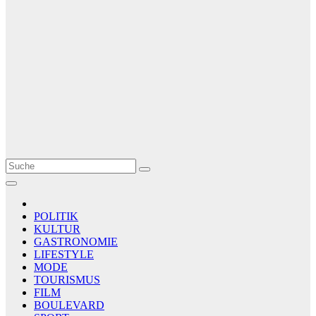
Le Matin
AGENCE DE PRESSE
POLITIK
KULTUR
GASTRONOMIE
LIFESTYLE
MODE
TOURISMUS
FILM
BOULEVARD