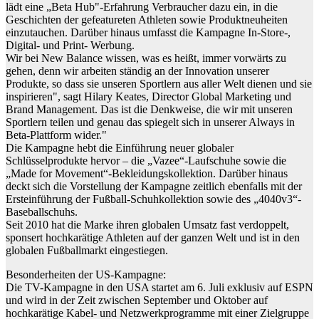
lädt eine „Beta Hub"-Erfahrung Verbraucher dazu ein, in die
Geschichten der gefeatureten Athleten sowie Produktneuheiten
einzutauchen. Darüber hinaus umfasst die Kampagne In-Store-,
Digital- und Print- Werbung.
Wir bei New Balance wissen, was es heißt, immer vorwärts zu
gehen, denn wir arbeiten ständig an der Innovation unserer
Produkte, so dass sie unseren Sportlern aus aller Welt dienen und sie
inspirieren", sagt Hilary Keates, Director Global Marketing und
Brand Management. Das ist die Denkweise, die wir mit unseren
Sportlern teilen und genau das spiegelt sich in unserer Always in
Beta-Plattform wider."
Die Kampagne hebt die Einführung neuer globaler
Schlüsselprodukte hervor – die „Vazee“-Laufschuhe sowie die
„Made for Movement“-Bekleidungskollektion. Darüber hinaus
deckt sich die Vorstellung der Kampagne zeitlich ebenfalls mit der
Ersteinführung der Fußball-Schuhkollektion sowie des „4040v3“-
Baseballschuhs.
Seit 2010 hat die Marke ihren globalen Umsatz fast verdoppelt,
sponsert hochkarätige Athleten auf der ganzen Welt und ist in den
globalen Fußballmarkt eingestiegen.
Besonderheiten der US-Kampagne:
Die TV-Kampagne in den USA startet am 6. Juli exklusiv auf ESPN
und wird in der Zeit zwischen September und Oktober auf
hochkarätige Kabel- und Netzwerkprogramme mit einer Zielgruppe