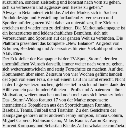
auszuruhen, sondern zielstrebig und konstant nach vorn zu gehen,
sich zu verbessern und aggressiv sein Bestes zu geben.“
Always in Beta unterstreicht das Ziel der Marke, sich in Sachen
Produktdesign und Herstellung fortlaufend zu verbessern und
Sportler auf der ganzen Welt dabei zu unterstützen, ihre Ziele zu
erreichen und wieder neu zu definieren. Die Marketingkampagne ist
ein konzertiertes und leidenschaftliches Bemühen, sich mit
Verbrauchern und Sportlern auf der ganzen Welt zu verbinden. Die
Plattform präsentiert das komplette „New Balance“-Angebot von
Schuhen, Bekleidung und Accessoires für eine Vielzahl sportlicher
Aktivitäten.
Der Eckpfeiler der Kampagne ist der TV-Spot „Storm", der den
unermüdlichen Wunsch darstellt, immer weiter nach vorn zu gehen,
sich weiterzuentwickeln und stetig Fortschritte zu machen. Auf drei
Kontinenten über einen Zeitraum von vier Wochen gefilmt handelt
der Spot von einer Frau, die auf einem Lauf ihr Limit erreicht. Nicht
in der Lage weiterzumachen, geht sie tief in sich und findet dank der
Hilfe von ein paar hundert Athleten – Profis und Amateuren – ihre
Motivation, weiterzumachen und noch mehr aus sich herauszuholen.
Das „Sturm"-Video featuret 17 von der Marke gesponserte
internationale Topathleten aus den Sportrichtungen Running,
Baseball, Tennis, Fußball und Triathlon. Zu den Gesichtern der
Kampagne gehören unter anderem Jenny Simpson, Emma Coburn,
Miguel Cabrera, Robinson Cano, Milos Raonic, Aaron Ramsey,
Vincent Kompany und Sebastian Kienle. Auf newbalance.com/beta