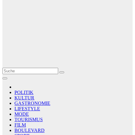
Le Matin
AGENCE DE PRESSE
POLITIK
KULTUR
GASTRONOMIE
LIFESTYLE
MODE
TOURISMUS
FILM
BOULEVARD