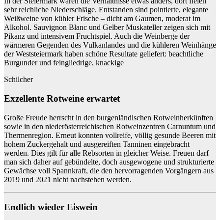
In der Steiermark waren die Verhältnisse etwas anders, dort fielen
sehr reichliche Niederschläge. Entstanden sind pointierte, elegante
Weißweine von kühler Frische – dicht am Gaumen, moderat im
Alkohol. Sauvignon Blanc und Gelber Muskateller zeigen sich mit
Pikanz und intensivem Fruchtspiel. Auch die Weinberge der
wärmeren Gegenden des Vulkanlandes und die kühleren Weinhänge
der Weststeiermark haben schöne Resultate geliefert: beachtliche
Burgunder und feingliedrige, knackige
Schilcher
Exzellente Rotweine erwartet
Große Freude herrscht in den burgenländischen Rotweinherkünften
sowie in den niederösterreichischen Rotweinzentren Carnuntum und
Thermenregion. Erneut konnten vollreife, völlig gesunde Beeren mit
hohem Zuckergehalt und ausgereiften Tanninen eingebracht
werden. Dies gilt für alle Rebsorten in gleicher Weise. Freuen darf
man sich daher auf gebündelte, doch ausgewogene und strukturierte
Gewächse voll Spannkraft, die den hervorragenden Vorgängern aus
2019 und 2021 nicht nachstehen werden.
Endlich wieder Eiswein