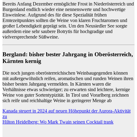
Bereits Anfang Dezember ermöglichte Frost in Niederösterreich und
Burgenland endlich wieder eine nennenswerte und hochwertige
Eisweinlese. Aufgrund des für diese Spezialität frühen
Erntezeitpunktes sollten die Weine von klaren Fruchtaromen und
großer Lebendigkeit geprägt sein. Um den Neusiedler See sorgte
außerdem eine sehr saubere Botrytis für hochgradige und
vielversprechende Süßweine.
Bergland: bisher bester Jahrgang in Oberösterreich,
Kärnten kernig
Die noch jungen oberösterreichischen Weinbaugegenden können
mit außergewöhnlich reifen, aromatischen und runden Weinen ihren
bisher besten Jahrgang vermelden. In Kärnten waren die
Verhältnisse etwas schwieriger; zu erwarten sind leichtere, kernige
Weine von guter Sortentypizität. In Tirol und Vorarlberg zeichnen
sich reife und reichhaltige Weine in geringerer Menge ab
Beitragsnavigation
Kanada steuert in 2024 auf neuen Höhepunkt der Aurora-Aktivität
zu
Hilton Heidelberg: Wo Mark Twain seinen Cocktail trank