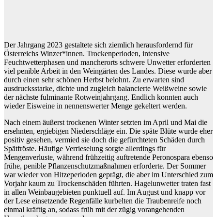
Der Jahrgang 2023 gestaltete sich ziemlich herausfordernd für
Österreichs Winzer*innen. Trockenperioden, intensive
Feuchtwetterphasen und mancherorts schwere Unwetter erforderten
viel penible Arbeit in den Weingärten des Landes. Diese wurde aber
durch einen sehr schönen Herbst belohnt. Zu erwarten sind
ausdrucksstarke, dichte und zugleich balancierte Weißweine sowie
der nächste fulminante Rotweinjahrgang. Endlich konnten auch
wieder Eisweine in nennenswerter Menge gekeltert werden.
Nach einem äußerst trockenen Winter setzten im April und Mai die
ersehnten, ergiebigen Niederschläge ein. Die späte Blüte wurde eher
positiv gesehen, vermied sie doch die gefürchteten
Schäden durch
Spätfröste
. Häufige Verrieselung sorgte allerdings für
Mengenverluste, während frühzeitig auftretende Peronospara ebenso
frühe, penible Pflanzenschutzmaßnahmen erforderte. Der Sommer
war wieder von Hitzeperioden geprägt, die aber im Unterschied zum
Vorjahr kaum zu Trockenschäden führten. Hagelunwetter traten fast
in allen Weinbaugebieten punktuell auf. Im August und knapp vor
der Lese einsetzende Regenfälle kurbelten die Traubenreife noch
einmal kräftig an, sodass früh mit der zügig vorangehenden