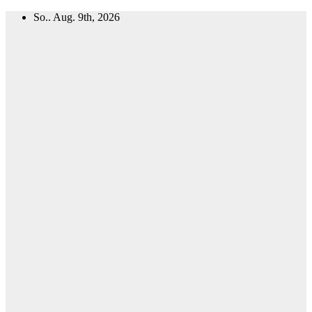
Zum
So.. Aug. 9th, 2026
Inhalt
springen