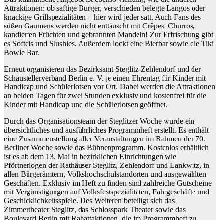
Attraktionen: ob saftige
Burger
, verschieden belegte
Langos
oder
knackige
Grillspezialitäten
– hier wird jeder satt. Auch Fans des
süßen Gaumens werden nicht enttäuscht mit
Crêpes
,
Churros
,
kandierten Früchten
und
gebrannten Mandeln
! Zur Erfrischung gibt
es
Softeis
und
Slushies
. Außerdem lockt eine
Bierbar
sowie die
Tiki
Bowle Bar
.
Erneut organisieren das Bezirksamt Steglitz-Zehlendorf und der
Schaustellerverband Berlin e. V. je einen
Ehrentag für Kinder mit
Handicap und Schülerlotsen
vor Ort. Dabei werden die Attraktionen
an beiden Tagen für zwei Stunden exklusiv und kostenfrei für die
Kinder mit Handicap und die Schülerlotsen geöffnet.
Durch das Organisationsteam der Steglitzer Woche wurde ein
übersichtliches und ausführliches
Programmheft
erstellt. Es enthält
eine Zusammenstellung aller Veranstaltungen im Rahmen der 70.
Berliner Woche sowie das Bühnenprogramm.
Kostenlos erhältlich
ist es ab dem 13. Mai
in bezirklichen Einrichtungen wie
Pförtnerlogen der Rathäuser Steglitz, Zehlendorf und Lankwitz, in
allen Bürgerämtern, Volkshochschulstandorten und ausgewählten
Geschäften. Exklusiv im Heft zu finden sind zahlreiche Gutscheine
mit Vergünstigungen auf Volksfestspezialitäten, Fahrgeschäfte und
Geschicklichkeitsspiele. Des Weiteren beteiligt sich das
Zimmertheater Steglitz, das Schlosspark Theater sowie das
Boulevard Berlin mit Rabattaktionen, die im Programmheft zu