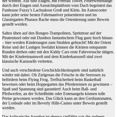
her wirbeln. Auf fünf Etagen, mit Freefall Tower, Feuerwehrstange
durch drei Etagen und Aussichtsplattform vom Dach begeistert das
Funhouse
Fuzzy’s Lachsaloon
Groß und Klein. Im Autoscooter
kann jeder seine besten Fahrmanöver präsentieren und im
Glasirrgarten
Pharaos Rache
muss die Orientierung unter Beweis
gestellt werden.
Saltos üben auf den
Bungee
-Trampolinen, Spritztour auf der
Pirateninsel
oder mit
Dumbos fantastischem
Flug ganz hoch hinaus
– hier werden Kinderaugen zum Strahlen gebracht! Mit der
Orient
Reise
und der
Lustigen Seefahrt
können die Kleinen entspannte
Runden drehen oder mit den Kiddy Cars erste Fahrversuche tätigen.
Mit der
Kindertraumwelt
und dem
Kinderkarussell
sind zwei
klassische Karussells vertreten.
Und auch verschiedene Geschicklichkeitsspiele sind natürlich
wieder mit dabei. Ob Zielgenau die Frösche in die Seerosen zu
befördern beim
Flying Frog
, Treffsicherheit beim
Basketball
beweisen oder beim
Hoppegarten
das Pferderennen zu gewinnen –
Spaß und Spannung sind garantiert! Auch beim
Ball- und
Pfeilwerfen
, an der
Schießhütte
oder
Entenangeln
können tolle
Preise gewonnen werden. Das Glück kann an den
Greifautomaten
,
der
Losbude
oder im
Beverly Hills
-Casino unter Beweis gestellt
werden.
Das kulinarische Angebot ist ebenso vielfältig wie die anderen