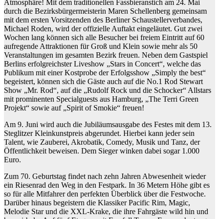
Atmosphäre! Mit dem traditionellen Fassbieranstich am 24. Mai
durch die Bezirksbürgermeisterin Maren Schellenberg gemeinsam
mit dem ersten Vorsitzenden des Berliner Schaustellerverbandes,
Michael Roden, wird der offizielle Auftakt eingeläutet. Gut
zwei
Wochen lang
können sich alle Besucher bei
freiem Eintritt
auf 60
aufregende Attraktionen für Groß und Klein sowie mehr als 50
Veranstaltungen im gesamten Bezirk freuen. Neben dem Gastspiel
Berlins erfolgreichster Liveshow „Stars in Concert“, welche das
Publikum mit einer Kostprobe der Erfolgsshow „Simply the best“
begeistert, können sich die Gäste auch auf die No.1 Rod Stewart
Show „Mr. Rod“, auf die „Rudolf Rock und die Schocker“ Allstars
mit prominenten Specialguests aus Hamburg, „The Terri Green
Projekt“ sowie auf „Spirit of Smokie“ freuen!
Am 9. Juni wird auch die Jubiläumsausgabe des Festes mit dem
13.
Steglitzer Kleinkunstpreis
abgerundet. Hierbei kann jeder sein
Talent, wie Zauberei, Akrobatik, Comedy, Musik und Tanz, der
Öffentlichkeit beweisen. Dem Sieger winken dabei sogar 1.000
Euro.
Zum 70. Geburtstag findet nach zehn Jahren Abwesenheit wieder
ein
Riesenrad
den Weg in den Festpark. In 36 Metern Höhe gibt es
so für alle Mitfahrer den perfekten Überblick über die Festwoche.
Darüber hinaus begeistern die Klassiker
Pacific Rim, Magic,
Melodie Star
und die
XXL-Krake
, die ihre Fahrgäste wild hin und