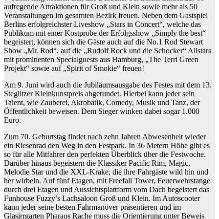
aufregende Attraktionen für Groß und Klein sowie mehr als 50
Veranstaltungen im gesamten Bezirk freuen. Neben dem Gastspiel
Berlins erfolgreichster Liveshow „Stars in Concert“, welche das
Publikum mit einer Kostprobe der Erfolgsshow „Simply the best“
begeistert, können sich die Gäste auch auf die No.1 Rod Stewart
Show „Mr. Rod“, auf die „Rudolf Rock und die Schocker“ Allstars
mit prominenten Specialguests aus Hamburg, „The Terri Green
Projekt“ sowie auf „Spirit of Smokie“ freuen!
Am 9. Juni wird auch die Jubiläumsausgabe des Festes mit dem
13.
Steglitzer Kleinkunstpreis
abgerundet. Hierbei kann jeder sein
Talent, wie Zauberei, Akrobatik, Comedy, Musik und Tanz, der
Öffentlichkeit beweisen. Dem Sieger winken dabei sogar 1.000
Euro.
Zum 70. Geburtstag findet nach zehn Jahren Abwesenheit wieder
ein
Riesenrad
den Weg in den Festpark. In 36 Metern Höhe gibt es
so für alle Mitfahrer den perfekten Überblick über die Festwoche.
Darüber hinaus begeistern die Klassiker
Pacific Rim, Magic,
Melodie Star
und die
XXL-Krake
, die ihre Fahrgäste wild hin und
her wirbeln. Auf fünf Etagen, mit Freefall Tower, Feuerwehrstange
durch drei Etagen und Aussichtsplattform vom Dach begeistert das
Funhouse
Fuzzy’s Lachsaloon
Groß und Klein. Im Autoscooter
kann jeder seine besten Fahrmanöver präsentieren und im
Glasirrgarten
Pharaos Rache
muss die Orientierung unter Beweis