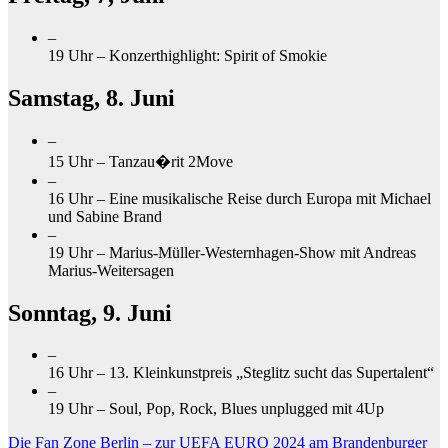
–
19 Uhr – Konzerthighlight: Spirit of Smokie
Samstag, 8. Juni
–
15 Uhr –
Tanzau
�
ri
t
2Move
–
16 Uhr – Eine musikalische Reise durch Europa mit Michael
und Sabine Brand
–
19 Uhr – Marius-Müller-Westernhagen-Show mit Andreas
Marius-Weitersagen
Sonntag, 9. Juni
–
16 Uhr – 13. Kleinkunstpreis „Steglitz sucht das Supertalent“
–
19 Uhr – Soul, Pop, Rock, Blues unplugged mit 4Up
Beitragsnavigation
Die Fan Zone Berlin – zur UEFA EURO 2024 am Brandenburger