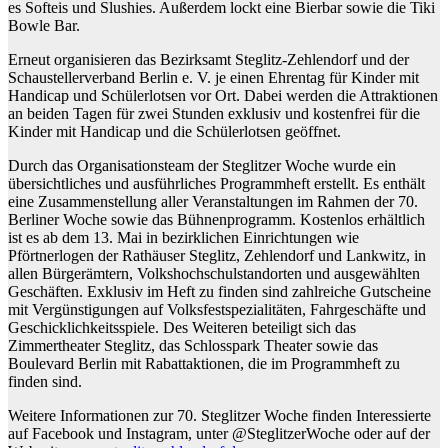
es
Softeis
und
Slushies
. Außerdem lockt eine
Bierbar
sowie die
Tiki
Bowle Bar
.
Erneut organisieren das Bezirksamt Steglitz-Zehlendorf und der
Schaustellerverband Berlin e. V. je einen
Ehrentag für Kinder mit
Handicap und Schülerlotsen
vor Ort. Dabei werden die Attraktionen
an beiden Tagen für zwei Stunden exklusiv und kostenfrei für die
Kinder mit Handicap und die Schülerlotsen geöffnet.
Durch das Organisationsteam der Steglitzer Woche wurde ein
übersichtliches und ausführliches
Programmheft
erstellt. Es enthält
eine Zusammenstellung aller Veranstaltungen im Rahmen der 70.
Berliner Woche sowie das Bühnenprogramm.
Kostenlos erhältlich
ist es ab dem 13. Mai
in bezirklichen Einrichtungen wie
Pförtnerlogen der Rathäuser Steglitz, Zehlendorf und Lankwitz, in
allen Bürgerämtern, Volkshochschulstandorten und ausgewählten
Geschäften. Exklusiv im Heft zu finden sind zahlreiche Gutscheine
mit Vergünstigungen auf Volksfestspezialitäten, Fahrgeschäfte und
Geschicklichkeitsspiele. Des Weiteren beteiligt sich das
Zimmertheater Steglitz, das Schlosspark Theater sowie das
Boulevard Berlin mit Rabattaktionen, die im Programmheft zu
finden sind.
Weitere Informationen zur 70. Steglitzer Woche finden Interessierte
auf Facebook und Instagram, unter @SteglitzerWoche oder auf der