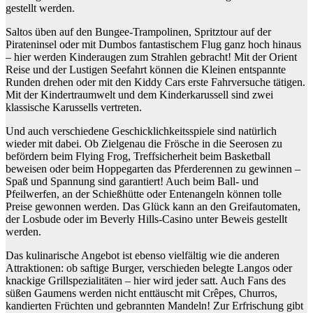
gestellt werden.
Saltos üben auf den
Bungee
-Trampolinen, Spritztour auf der
Pirateninsel
oder mit
Dumbos fantastischem
Flug ganz hoch hinaus
– hier werden Kinderaugen zum Strahlen gebracht! Mit der
Orient
Reise
und der
Lustigen Seefahrt
können die Kleinen entspannte
Runden drehen oder mit den Kiddy Cars erste Fahrversuche tätigen.
Mit der
Kindertraumwelt
und dem
Kinderkarussell
sind zwei
klassische Karussells vertreten.
Und auch verschiedene Geschicklichkeitsspiele sind natürlich
wieder mit dabei. Ob Zielgenau die Frösche in die Seerosen zu
befördern beim
Flying Frog
, Treffsicherheit beim
Basketball
beweisen oder beim
Hoppegarten
das Pferderennen zu gewinnen –
Spaß und Spannung sind garantiert! Auch beim
Ball- und
Pfeilwerfen
, an der
Schießhütte
oder
Entenangeln
können tolle
Preise gewonnen werden. Das Glück kann an den
Greifautomaten
,
der
Losbude
oder im
Beverly Hills
-Casino unter Beweis gestellt
werden.
Das kulinarische Angebot ist ebenso vielfältig wie die anderen
Attraktionen: ob saftige
Burger
, verschieden belegte
Langos
oder
knackige
Grillspezialitäten
– hier wird jeder satt. Auch Fans des
süßen Gaumens werden nicht enttäuscht mit
Crêpes
,
Churros
,
kandierten Früchten
und
gebrannten Mandeln
! Zur Erfrischung gibt