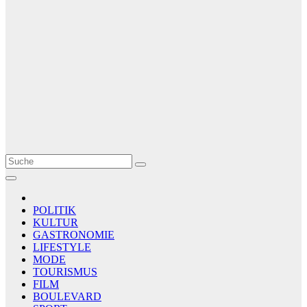
Le Matin
AGENCE DE PRESSE
POLITIK
KULTUR
GASTRONOMIE
LIFESTYLE
MODE
TOURISMUS
FILM
BOULEVARD