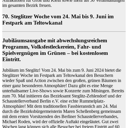
Attraktionen für Groß und Klein sowie mehr als 50 Veranstaltungen
im gesamten Bezirk freuen.
70. Steglitzer Woche vom 24. Mai bis 9. Juni im
Festpark am Teltowkanal
Jubiläumsausgabe mit abwechslungsreichem
Programm, Volksfestleckereien, Fahr- und
Spielvergnügen im Grünen – bei kostenlosem
Eintritt.
Jubiläum im Steglitz! Vom 24. Mai bis zum 9. Juni 2024 bietet die
Steglitzer Woche
im
Festpark am Teltowkanal
den Besuchern
wieder Spaß und Action zwischen den großen, grünen Bäumen in
einer ganz besonderen Atmosphäre! Dazu gibt es eine Menge
unterhaltsamer
Live-Shows sowie Konzerte
zum Mitsingen. Bereits
zum 70. Mal initiieren das Bezirksamt Steglitz-Zehlendorf und der
Schaustellerverband Berlin e.V. eine echte Rummelplatz-
Atmosphäre! Mit dem traditionellen Fassbieranstich am 24. Mai
durch die Bezirksbürgermeisterin Maren Schellenberg gemeinsam
mit dem ersten Vorsitzenden des Berliner Schaustellerverbandes,
Michael Roden, wird der offizielle Auftakt eingeläutet. Gut
zwei
Wochen lang
können sich alle Besucher bei
freiem Eintritt
auf 60